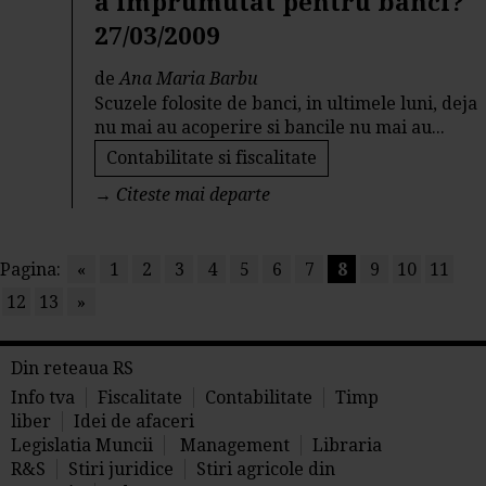
a imprumutat pentru banci?
27/03/2009
de
Ana Maria Barbu
Scuzele folosite de banci, in ultimele luni, deja
nu mai au acoperire si bancile nu mai au...
Contabilitate si fiscalitate
→
Citeste mai departe
Pagina:
«
1
2
3
4
5
6
7
8
9
10
11
12
13
»
Din reteaua RS
Info tva
Fiscalitate
Contabilitate
Timp
liber
Idei de afaceri
Legislatia Muncii
Management
Libraria
R&S
Stiri juridice
Stiri agricole din