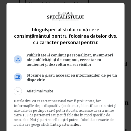
Contabilitate si fiscalitate
→
Citeste mai departe
Premierul Emil Boc
blogulspecialistului.ro vă cere
consimțământul pentru folosirea datelor dvs.
garanteaza Prima teapa
cu caracter personal pentru:
18/06/2009
Publicitate și conținut personalizat, măsurători
de
Ana Maria Barbu
ale publicității și de conținut, cercetarea
Executivul a luat ieri hotararea ca programul
audienței și dezvoltarea serviciilor
�Prima Casa� sa includa toate tipurile de...
Stocarea și/sau accesarea informațiilor de pe un
Contabilitate si fiscalitate
dispozitiv
→
Citeste mai departe
Aflați mai multe
9 iulie: miting de amploare in
Datele dvs. cu caracter personal vor fi prelucrate, iar
informațiile de pe dispozitiv (cookie-uri, identificatori unici și
Bucuresti 16/06/2009
alte date de pe dispozitiv) pot fi stocate, accesate de și trimise
către 198 de parteneri sau pot fi folosite în mod specific de
acest site. Noi și partenerii noștri putem folosi date exacte de
de
Gabriela Chirazof
localizare geografică.
Lista partenerilor.
Pe 9 iulie peste 20.000 de sindicalisti afiliati la