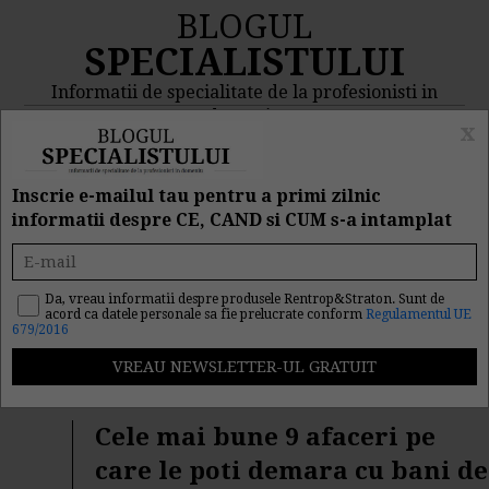
BLOGUL
SPECIALISTULUI
Informatii de specialitate de la profesionisti in
domeniu
x
MENIU
CAUTA
Inscrie e-mailul tau pentru a primi zilnic
informatii despre CE, CAND si CUM s-a intamplat
Rezultat cautare
"proiecte"
Da, vreau informatii despre produsele Rentrop&Straton. Sunt de
acord ca datele personale sa fie prelucrate conform
Regulamentul UE
679/2016
Cautarea facuta dupa cuvantul/sirul de cuvinte "
proiecte
"
a returnat 242 articole.
Cele mai bune 9 afaceri pe
care le poti demara cu bani de