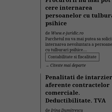
Procurorii nu mai pot
cere internarea
persoanelor cu tulbur
psihice
de
Www.e-juridic.ro
Parchetul nu va mai putea sa solici
internarea nevoluntara a persoan
cu tulburari psihice....
Contabilitate si fiscalitate
→
Citeste mai departe
Penalitati de intarzie
aferente contractelor
comerciale.
Deductibilitate. TVA
de
Irina Dumitrescu