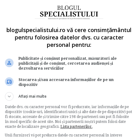
Uniunea Nationala a
la
Judecatorilor din
Romania organizeaza
blogulspecialistului.ro vă cere consimțământul
pentru folosirea datelor dvs. cu caracter
a
dezbateri privind
personal pentru:
lui
alegerea membrilor CSM
Publicitate și conținut personalizat, măsurători ale
de
Www.e-juridic.ro
publicității și de conținut, cercetarea audienței și
Uniunea Nationala a Judecatorilor din
dezvoltarea serviciilor
Romania a inceput joi, la Curtea de Apel
Stocarea și/sau accesarea informațiilor de pe un
Cluj, o serie de...
dispozitiv
Resurse juridice
ului
Aflați mai multe
→
Citeste mai departe
m
Datele dvs. cu caracter personal vor fi prelucrate, iar informațiile de pe
dispozitiv (cookie-uri, identificatori unici și alte date de pe dispozitiv) pot
fi stocate, accesate de și trimise către 198 de parteneri sau pot fi folosite
în mod specific de acest site. Noi și partenerii noștri putem folosi date
exacte de localizare geografică.
Lista partenerilor.
Unii furnizori vă pot prelucra datele cu caracter personal în interes