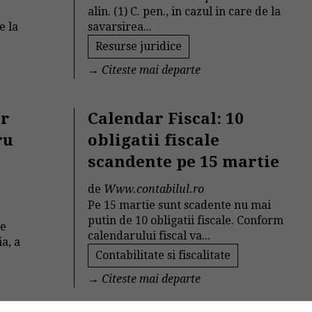
alin. (1) C. pen., in cazul in care de la
e la
savarsirea...
Resurse juridice
→
Citeste mai departe
or
Calendar Fiscal: 10
ru
obligatii fiscale
scandente pe 15 martie
de
Www.contabilul.ro
Pe 15 martie sunt scadente nu mai
putin de 10 obligatii fiscale. Conform
le
calendarului fiscal va...
a, a
Contabilitate si fiscalitate
→
Citeste mai departe