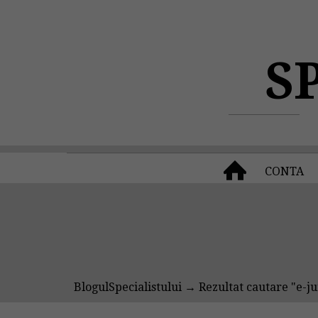
S
CONTA
BlogulSpecialistului
→ Rezultat cautare "e-ju