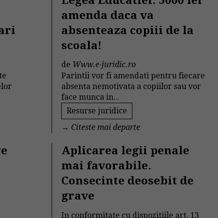
Legea Educatiei: 5000 lei
amenda daca va
ari
absenteaza copiii de la
scoala!
de
Www.e-juridic.ro
te
Parintii vor fi amendati pentru fiecare
elor
absenta nemotivata a copiilor sau vor
face munca in...
Resurse juridice
→
Citeste mai departe
re
Aplicarea legii penale
mai favorabile.
Consecinte deosebit de
grave
In conformitate cu dispozitiile art. 13