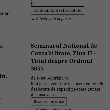
Pe...
Contabilitate si fiscalitate
or ar
→
Citeste mai departe
v.
Seminarul National de
Contabilitate, Ziua II -
Totul despre Ordinul
3055
in.
de
Www.e-juridic.ro
Mai jos va vom tine la curent cu temele
dezbatute de experti pe toata durata
desfasurarii...
n
Resurse juridice
→
Citeste mai departe