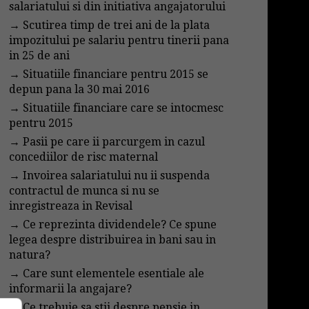
salariatului si din initiativa angajatorului
→
Scutirea timp de trei ani de la plata
impozitului pe salariu pentru tinerii pana
in 25 de ani
→
Situatiile financiare pentru 2015 se
depun pana la 30 mai 2016
→
Situatiile financiare care se intocmesc
pentru 2015
→
Pasii pe care ii parcurgem in cazul
concediilor de risc maternal
→
Invoirea salariatului nu ii suspenda
contractul de munca si nu se
inregistreaza in Revisal
→
Ce reprezinta dividendele? Ce spune
legea despre distribuirea in bani sau in
natura?
→
Care sunt elementele esentiale ale
informarii la angajare?
→
Ce trebuie sa stii despre pensie in