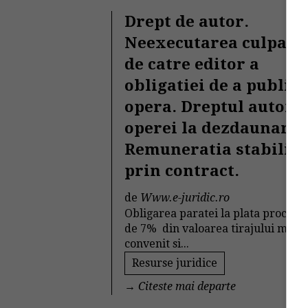
Drept de autor.
Neexecutarea culpabi
de catre editor a
obligatiei de a public
opera. Dreptul autoru
operei la dezdaunare.
Remuneratia stabilita
prin contract.
de
Www.e-juridic.ro
Obligarea paratei la plata procent
de 7% din valoarea tirajului mini
convenit si...
Resurse juridice
→
Citeste mai departe