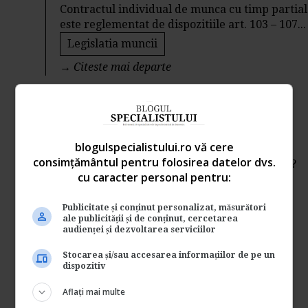
Contractul individual de munca cu timp partial
este reglementat de dispozitiile art. 103 – 107...
Legislatia muncii
→
Citeste mai departe
CIM cu timp partial: Stat de
plata
blogulspecialistului.ro vă cere
Intrebare: Statele de plata se pot face cu
consimțământul pentru folosirea datelor dvs.
norma de lucru pe luna, conform pontajului?
cu caracter personal pentru:
Putem avea...
Legislatia muncii
Publicitate și conținut personalizat, măsurători
ale publicității și de conținut, cercetarea
→
Citeste mai departe
audienței și dezvoltarea serviciilor
CIM cu timp partial: Ce
Stocarea și/sau accesarea informațiilor de pe un
dispozitiv
contributii sunt datorate?
Aflați mai multe
de
Www.legislatiamuncii.ro