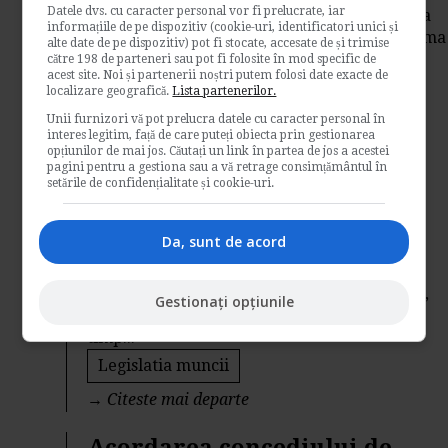
Datele dvs. cu caracter personal vor fi prelucrate, iar
Contributiile, cat si cotele lor sunt aceleasi ca
informațiile de pe dispozitiv (cookie-uri, identificatori unici și
in cazul salariatului cu norma intreaga. Norma
alte date de pe dispozitiv) pot fi stocate, accesate de și trimise
de...
către 198 de parteneri sau pot fi folosite în mod specific de
acest site. Noi și partenerii noștri putem folosi date exacte de
Legislatia muncii
localizare geografică.
Lista partenerilor.
Unii furnizori vă pot prelucra datele cu caracter personal în
→
Citeste mai departe
interes legitim, față de care puteți obiecta prin gestionarea
opțiunilor de mai jos. Căutați un link în partea de jos a acestei
Cum se acorda tichete de
pagini pentru a gestiona sau a vă retrage consimțământul în
setările de confidențialitate și cookie-uri.
masa pentru CIM cu timp
partial?
Da, sunt de acord
de
Www.legislatiamuncii.ro
Potrivit art. 106 din Codul muncii republicat,
Gestionați opțiunile
salariatul incadrat cu contract de munca cu
timp...
Legislatia muncii
→
Citeste mai departe
Acordarea concediului de