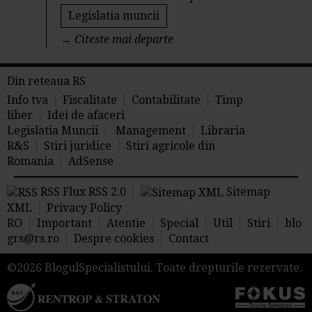
Legislatia muncii
→
Citeste mai departe
Din reteaua RS
Info tva
Fiscalitate
Contabilitate
Timp
liber
Idei de afaceri
Legislatia Muncii
Management
Libraria
R&S
Stiri juridice
Stiri agricole din
Romania
AdSense
RSS Flux RSS 2.0
Sitemap
XML
Privacy Policy
RO
Important
Atentie
Special
Util
Stiri
blo
grs@rs.ro
Despre cookies
Contact
©2026 BlogulSpecialistului. Toate drepturile rezervate.