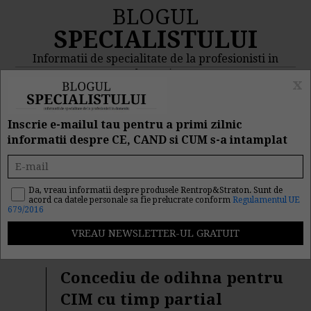
BLOGUL
SPECIALISTULUI
Informatii de specialitate de la profesionisti in
domeniu
x
MENIU
CAUTA
Inscrie e-mailul tau pentru a primi zilnic
informatii despre CE, CAND si CUM s-a intamplat
Rezultat cautare "cim cu
timp partial"
Da, vreau informatii despre produsele Rentrop&Straton. Sunt de
acord ca datele personale sa fie prelucrate conform
Regulamentul UE
679/2016
Cautarea facuta dupa cuvantul/sirul de cuvinte "
cim cu
timp partial
" a returnat 19 articole.
Concediu de odihna pentru
CIM cu timp partial