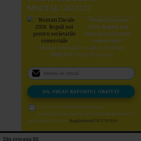
SPECIAL
GRATUIT
"
Noutati Fiscale
2026. Reguli noi
pentru societatile
comerciale
"
Adauga adresa de email si vei primi
GRATUIT
raportul special
Da, vreau informatii despre produsele
Rentrop&Straton. Sunt de acord ca datele personale sa
fie prelucrate conform
Regulamentul UE 679/2016
Din reteaua RS