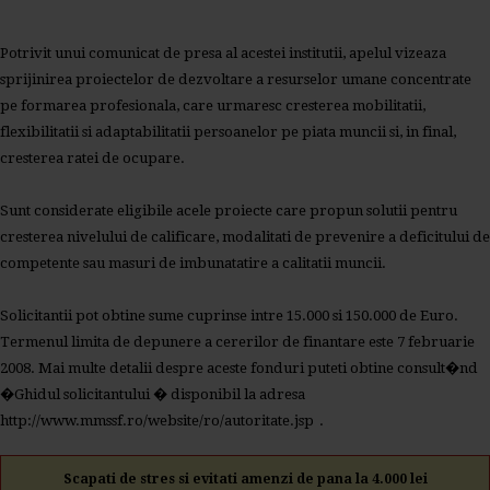
Potrivit unui comunicat de presa al acestei institutii, apelul vizeaza
sprijinirea proiectelor de dezvoltare a resurselor umane concentrate
pe formarea profesionala, care urmaresc cresterea mobilitatii,
flexibilitatii si adaptabilitatii persoanelor pe piata muncii si, in final,
cresterea ratei de ocupare.
Sunt considerate eligibile acele proiecte care propun solutii pentru
cresterea nivelului de calificare, modalitati de prevenire a deficitului de
competente sau masuri de imbunatatire a calitatii muncii.
Solicitantii pot obtine sume cuprinse intre 15.000 si 150.000 de Euro.
Termenul limita de depunere a cererilor de finantare este 7 februarie
2008. Mai multe detalii despre aceste fonduri puteti obtine consult�nd
�Ghidul solicitantului � disponibil la adresa
http://www.mmssf.ro/website/ro/autoritate.jsp
.
Scapati de stres si evitati amenzi de pana la 4.000 lei