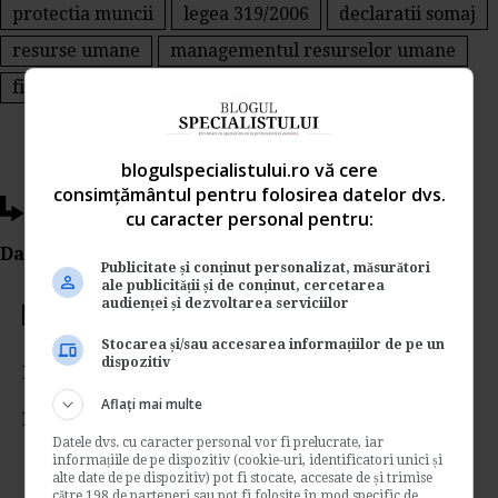
protectia muncii
legea 319/2006
declaratii somaj
resurse umane
managementul resurselor umane
fisa postului
blogulspecialistului.ro vă cere
consimțământul pentru folosirea datelor dvs.
Ti-a placut acest articol?
cu caracter personal pentru:
Da Like, Printeaza sau trimite pe Email!
Publicitate și conținut personalizat, măsurători
ale publicității și de conținut, cercetarea
audienței și dezvoltarea serviciilor
Votati articolul
Stocarea și/sau accesarea informațiilor de pe un
dispozitiv
Rating:
Aflați mai multe
Nota:
5
din
1
voturi
Datele dvs. cu caracter personal vor fi prelucrate, iar
informațiile de pe dispozitiv (cookie-uri, identificatori unici și
alte date de pe dispozitiv) pot fi stocate, accesate de și trimise
către 198 de parteneri sau pot fi folosite în mod specific de