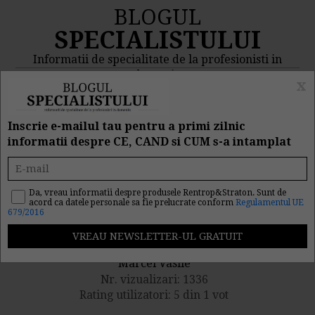
BLOGUL
SPECIALISTULUI
Informatii de specialitate de la profesionisti in
domeniu
x
MENIU
CAUTA
Inscrie e-mailul tau pentru a primi zilnic
informatii despre CE, CAND si CUM s-a intamplat
Dezvoltarea resurselor
umane
Da, vreau informatii despre produsele Rentrop&Straton. Sunt de
acord ca datele personale sa fie prelucrate conform
Regulamentul UE
679/2016
Publicat de catre
Marcel Vasile
Nr. vizualizari: 1336
Rating utilizatori: 5 din 1 vot