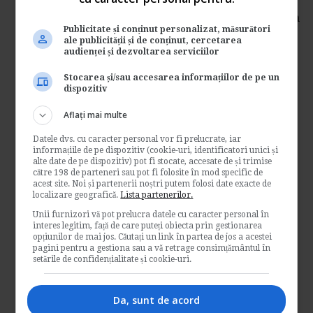
ANAF pune la dispozitia contribuabililor
serviciul de acces date prin SMS. Mentionam
Publicitate și conținut personalizat, măsurători
faptul ca...
ale publicității și de conținut, cercetarea
Contabilitate si fiscalitate
audienței și dezvoltarea serviciilor
→
Citeste mai departe
Stocarea și/sau accesarea informațiilor de pe un
dispozitiv
Esentialul despre
Aflați mai multe
inregistrarea in scopuri de
Datele dvs. cu caracter personal vor fi prelucrate, iar
TVA in 2014, in mod corect
informațiile de pe dispozitiv (cookie-uri, identificatori unici și
alte date de pe dispozitiv) pot fi stocate, accesate de și trimise
către 198 de parteneri sau pot fi folosite în mod specific de
Dupa procedura anularii inregistrarii in
acest site. Noi și partenerii noștri putem folosi date exacte de
localizare geografică.
scopuri de TVA, se urmeaza o procedura
Lista partenerilor.
standard, dupa cum...
Unii furnizori vă pot prelucra datele cu caracter personal în
interes legitim, față de care puteți obiecta prin gestionarea
Contabilitate si fiscalitate
opțiunilor de mai jos. Căutați un link în partea de jos a acestei
pagini pentru a gestiona sau a vă retrage consimțământul în
→
Citeste mai departe
setările de confidențialitate și cookie-uri.
Modificari in Codul de
Da, sunt de acord
Procedura Fiscala 2014