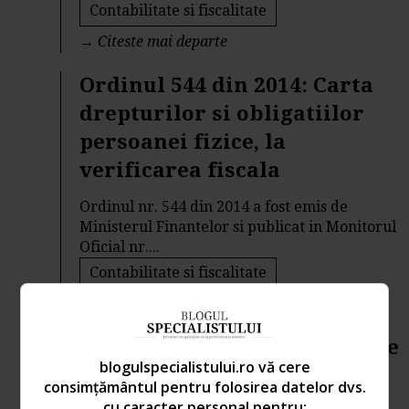
Contabilitate si fiscalitate
→
Citeste mai departe
Ordinul 544 din 2014: Carta
drepturilor si obligatiilor
persoanei fizice, la
verificarea fiscala
Ordinul nr. 544 din 2014 a fost emis de
Ministerul Finantelor si publicat in Monitorul
Oficial nr....
Contabilitate si fiscalitate
→
Citeste mai departe
ANAF: Serviciul de acces date
blogulspecialistului.ro vă cere
prin SMS
consimțământul pentru folosirea datelor dvs.
cu caracter personal pentru: