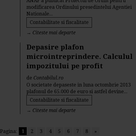
ANAF a publicat Proiectul de Ordin pentru
modificarea Ordinului presedintelui Agentiei
Nationale...
Contabilitate si fiscalitate
→
Citeste mai departe
Depasire plafon
microintreprindere. Calculul
impozitului pe profit
de
Contabilul.ro
O societate depaseste in luna octombrie 2013
plafonul de 65.000 de euro si astfel devine...
Contabilitate si fiscalitate
→
Citeste mai departe
Pagina:
1
2
3
4
5
6
7
8
»