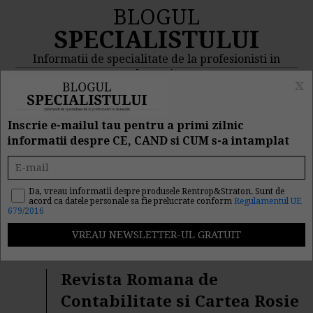
BLOGUL
SPECIALISTULUI
Informatii de specialitate de la profesionisti in
domeniu
x
MENIU
CAUTA
Inscrie e-mailul tau pentru a primi zilnic
informatii despre CE, CAND si CUM s-a intamplat
Rezultat cautare
"procedura fiscala"
Da, vreau informatii despre produsele Rentrop&Straton. Sunt de
acord ca datele personale sa fie prelucrate conform
Regulamentul UE
679/2016
Cautarea facuta dupa cuvantul/sirul de cuvinte
"
procedura fiscala
" a returnat 264 articole.
Revista Romana de
Contabilitate si Cartea Rosie