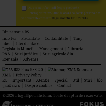
Da, vreau informatii despre produsele
Rentrop&Straton. Sunt de acord ca datele personale sa
fie prelucrate conform
Regulamentul UE 679/2016
Din reteaua RS
Info tva
Fiscalitate
Contabilitate
Timp
liber
Idei de afaceri
Legislatia Muncii
Management
Libraria
R&S
Stiri juridice
Stiri agricole din
Romania
AdSense
RSS Flux RSS 2.0
Sitemap
XML
Privacy Policy
RO
Important
Atentie
Special
Util
Stiri
blo
grs@rs.ro
Despre cookies
Contact
©2026 BlogulSpecialistului. Toate drepturile rezervate.