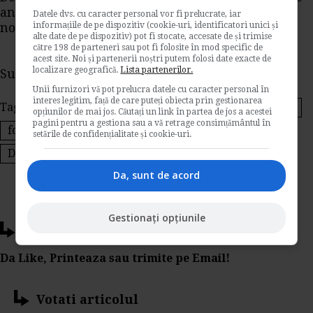
anexele si referatul de aprobare a propunerii
Datele dvs. cu caracter personal vor fi prelucrate, iar
informațiile de pe dispozitiv (cookie-uri, identificatori unici și
normative.
alte date de pe dispozitiv) pot fi stocate, accesate de și trimise
către 198 de parteneri sau pot fi folosite în mod specific de
acest site. Noi și partenerii noștri putem folosi date exacte de
localizare geografică.
Lista partenerilor.
Sursa: DGFP Valcea
Unii furnizori vă pot prelucra datele cu caracter personal în
interes legitim, față de care puteți obiecta prin gestionarea
Tags:
Formulare Impozite
ANAF
formularul 010
opțiunilor de mai jos. Căutați un link în partea de jos a acestei
pagini pentru a gestiona sau a vă retrage consimțământul în
formularul 030
Declaratie de inregistrare fiscala
setările de confidențialitate și cookie-uri.
Declaratie de mentiuni
Da, sunt de acord
Gestionați opțiunile
Ti-a placut acest articol?
Da Like, Printeaza sau trimite pe Email!
Votati articolul