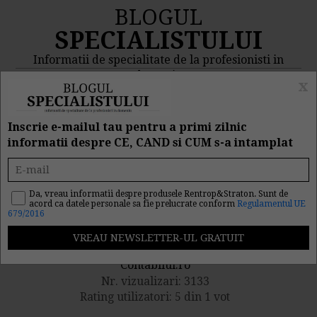
BLOGUL
SPECIALISTULUI
Informatii de specialitate de la profesionisti in
domeniu
x
MENIU
CAUTA
Inscrie e-mailul tau pentru a primi zilnic
informatii despre CE, CAND si CUM s-a intamplat
ANAF modifica
formularele 010 si 030
Da, vreau informatii despre produsele Rentrop&Straton. Sunt de
acord ca datele personale sa fie prelucrate conform
Regulamentul UE
679/2016
Publicat de catre
Contabilul.ro
Nr. vizualizari: 3133
Rating utilizatori: 5 din 1 vot