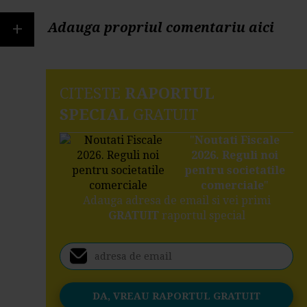
+
Adauga propriul comentariu aici
CITESTE
RAPORTUL
SPECIAL
GRATUIT
"
Noutati Fiscale
2026. Reguli noi
pentru societatile
comerciale
"
Adauga adresa de email si vei primi
GRATUIT
raportul special