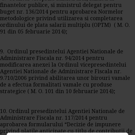
finantelor publice, si ministrul delegat pentru
buget nr. 136/2014 pentru aprobarea Normelor
metodologice privind utilizarea si completarea
ordinului de plata salarii multiplu (OPTM) ( M. O.
91 din 05 februarie 2014);
9. Ordinul presedintelui Agentiei Nationale de
Administrare Fiscala nr. 94/2014 pentru
modificarea anexei la Ordinul vicepresedintelui
Agentiei Nationale de Administrare Fiscala nr.
9.710/2006 privind abilitarea unor birouri vamale
de a efectua formalitati vamale cu produse
strategice ( M. O. 101 din 10 februarie 2014);
10. Ordinul presedintelui Agentiei Nationale de
Administrare Fiscala nr. 117/2014 pentru
aprobarea formularului “Decizie de impunere
privind platile anticipate cu titlu de contributii de