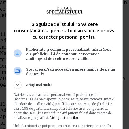
asigurari sociale de sanatate pentru veniturile din
cedarea folosintei bunurilor" ( M. O.103 din 11
februarie 2014);
blogulspecialistului.ro vă cere
consimțământul pentru folosirea datelor dvs.
11. Ordinul presedintelui Agentiei Nationale de
cu caracter personal pentru:
Administrare Fiscala nr. 123/2014 pentru
modificarea Ordinului presedintelui Agentiei
Publicitate și conținut personalizat, măsurători
Nationale de Administrare Fiscala nr. 1.950/2012
ale publicității și de conținut, cercetarea
audienței și dezvoltarea serviciilor
privind aprobarea modelului si continutului
formularelor utilizate pentru declararea
Stocarea și/sau accesarea informațiilor de pe un
impozitelor si taxelor cu regim de stabilire prin
dispozitiv
autoimpunere sau retinere la sursa "( M. O. 87 din
04 februarie 2014);
Aflați mai multe
Datele dvs. cu caracter personal vor fi prelucrate, iar
informațiile de pe dispozitiv (cookie-uri, identificatori unici și
12. Ordinul presedintelui Agentiei Nationale de
alte date de pe dispozitiv) pot fi stocate, accesate de și trimise
către 198 de parteneri sau pot fi folosite în mod specific de
Administrare Fiscala nr. 127/2014 pentru
acest site. Noi și partenerii noștri putem folosi date exacte de
aprobarea Instructiunilor privind aplicarea
localizare geografică.
Lista partenerilor.
procedurii de angajare a raspunderii solidare
Unii furnizori vă pot prelucra datele cu caracter personal în