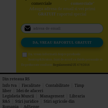
comerciale
"
Adauga adresa de email si vei primi
GRATUIT
raportul special
Da, vreau informatii despre produsele
Rentrop&Straton. Sunt de acord ca datele personale sa
fie prelucrate conform
Regulamentul UE 679/2016
Din reteaua RS
Info tva
Fiscalitate
Contabilitate
Timp
liber
Idei de afaceri
Legislatia Muncii
Management
Libraria
R&S
Stiri juridice
Stiri agricole din
Romania
AdSense