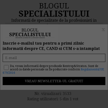
BLOGUL
SPECIALISTULUI
Informatii de specialitate de la profesionisti in
domeniu
x
MENIU
CAUTA
Inscrie e-mailul tau pentru a primi zilnic
informatii despre CE, CAND si CUM s-a intamplat
Rezumat CECCAR: Noutati
legislative in domeniul
Da, vreau informatii despre produsele Rentrop&Straton. Sunt de
acord ca datele personale sa fie prelucrate conform
Regulamentul UE
679/2016
contabilitatii
Nr. vizualizari: 3533
Rating utilizatori: 5 din 1 vot