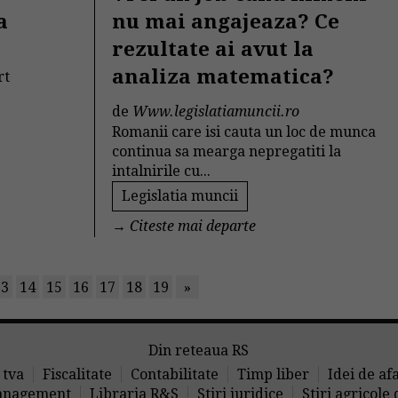
a
nu mai angajeaza? Ce
rezultate ai avut la
analiza matematica?
rt
de
Www.legislatiamuncii.ro
Romanii care isi cauta un loc de munca
continua sa mearga nepregatiti la
intalnirile cu...
Legislatia muncii
→
Citeste mai departe
13
14
15
16
17
18
19
»
Din reteaua RS
 tva
Fiscalitate
Contabilitate
Timp liber
Idei de af
nagement
Libraria R&S
Stiri juridice
Stiri agricole