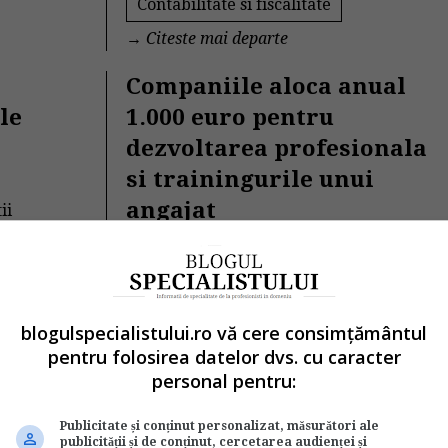
Contabilitate si fiscalitate
→
Citeste mai departe
Companiile aloca anual
le
1.000 euro pentru
dezvoltarea profesionala
si trainingurile unui
angajat
ii
e,
de
Legislatiamuncii.ro
Bugetul anual alocat de companii
pentru activitatile de dezvoltare
profesionala si training este,...
blogulspecialistului.ro vă cere consimțământul
Legislatia muncii
pentru folosirea datelor dvs. cu caracter
personal pentru:
→
Citeste mai departe
Criza iti afecteaza
Publicitate și conținut personalizat, măsurători ale
publicității și de conținut, cercetarea audienței și