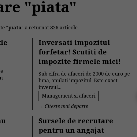
are "piata"
te "
piata
" a returnat 826 articole.
 de
Inversati impozitul
forfetar! Scutiti de
impozite firmele mici!
se
Sub cifra de afaceri de 2000 de euro pe
in
luna, anulati impozitul. Este exact
inversul...
Management si afaceri
→
Citeste mai departe
au
Sursele de recrutare
pentru un angajat