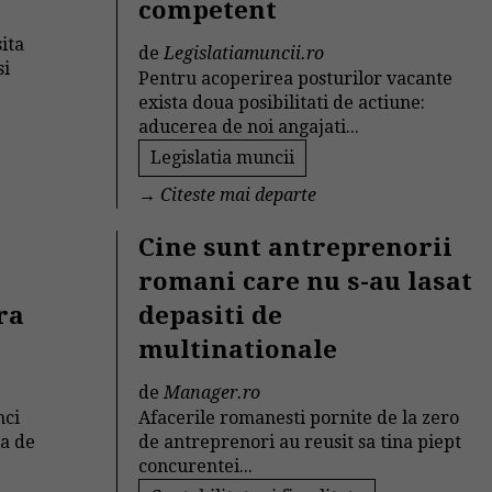
competent
sita
de
Legislatiamuncii.ro
si
Pentru acoperirea posturilor vacante
exista doua posibilitati de actiune:
aducerea de noi angajati...
Legislatia muncii
→
Citeste mai departe
Cine sunt antreprenorii
romani care nu s-au lasat
ra
depasiti de
multinationale
de
Manager.ro
nci
Afacerile romanesti pornite de la zero
ta de
de antreprenori au reusit sa tina piept
concurentei...