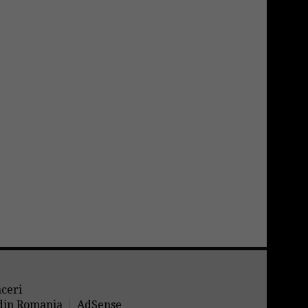
aceri
 din Romania
AdSense