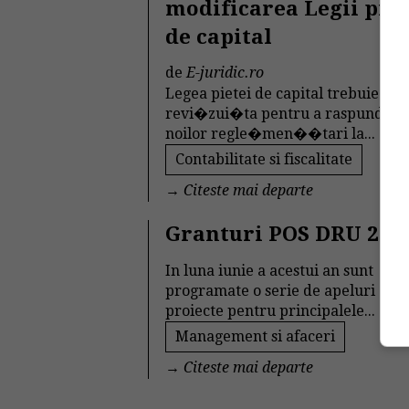
modificarea Legii piet
de capital
de
E-juridic.ro
Legea pietei de capital trebuie
revi�zui�ta pentru a raspunde at
noilor regle�men��tari la...
Contabilitate si fiscalitate
→
Citeste mai departe
Granturi POS DRU 201
In luna iunie a acestui an sunt
programate o serie de apeluri de
proiecte pentru principalele...
Management si afaceri
→
Citeste mai departe