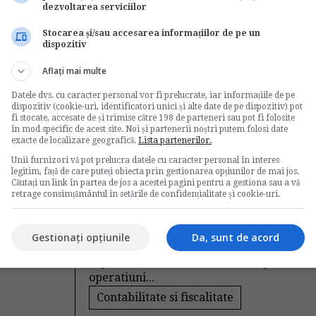
ei
afacerea? Fii online!
dezvoltarea serviciilor
de
Liviu Deculescu
Stocarea și/sau accesarea informațiilor de pe un
dispozitiv
Una dintre cerintele esentiale
dezvoltarii unei afaceri profitabile este
Aflați mai multe
prezenta pe internet....
at
Datele dvs. cu caracter personal vor fi prelucrate, iar informațiile de pe
Management si afaceri
dispozitiv (cookie-uri, identificatori unici și alte date de pe dispozitiv) pot
fi stocate, accesate de și trimise către 198 de parteneri sau pot fi folosite
→
Citeste mai departe
în mod specific de acest site. Noi și partenerii noștri putem folosi date
exacte de localizare geografică.
Lista partenerilor.
Unii furnizori vă pot prelucra datele cu caracter personal în interes
legitim, față de care puteți obiecta prin gestionarea opțiunilor de mai jos.
0
Majorarea capitalului
Căutați un link în partea de jos a acestei pagini pentru a gestiona sau a vă
retrage consimțământul în setările de confidențialitate și cookie-uri.
social
de
Contabilul.ro
Gestionați opțiunile
Da, sunt de acord
Exemple de operatiuni de majorare a
capitalului social al unui SRL: � prin
operatiuni...
Contabilitate si fiscalitate