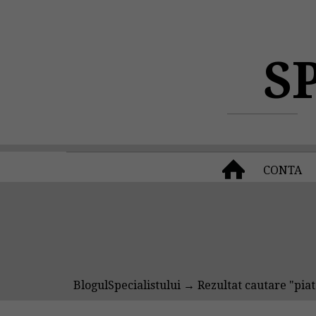
S
CONTA
BlogulSpecialistului
→ Rezultat cautare "piat