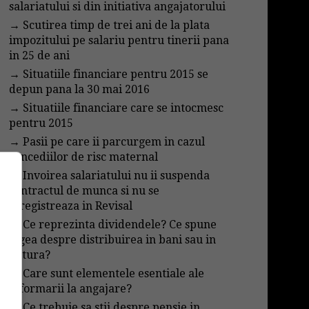
salariatului si din initiativa angajatorului
→
Scutirea timp de trei ani de la plata
impozitului pe salariu pentru tinerii pana
in 25 de ani
→
Situatiile financiare pentru 2015 se
depun pana la 30 mai 2016
→
Situatiile financiare care se intocmesc
pentru 2015
→
Pasii pe care ii parcurgem in cazul
concediilor de risc maternal
→
Invoirea salariatului nu ii suspenda
contractul de munca si nu se
inregistreaza in Revisal
→
Ce reprezinta dividendele? Ce spune
legea despre distribuirea in bani sau in
natura?
→
Care sunt elementele esentiale ale
informarii la angajare?
→
Ce trebuie sa stii despre pensie in