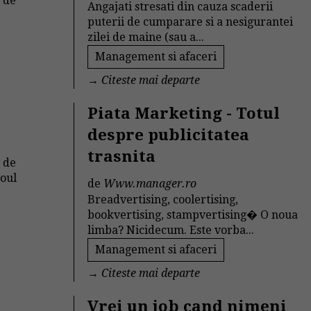
 de
Angajati stresati din cauza scaderii
puterii de cumparare si a nesigurantei
zilei de maine (sau a...
Management si afaceri
→
Citeste mai departe
Piata Marketing - Totul
despre publicitatea
trasnita
e de
noul
de
Www.manager.ro
Breadvertising, coolertising,
bookvertising, stampvertising� O noua
limba? Nicidecum. Este vorba...
Management si afaceri
→
Citeste mai departe
Vrei un job cand nimeni