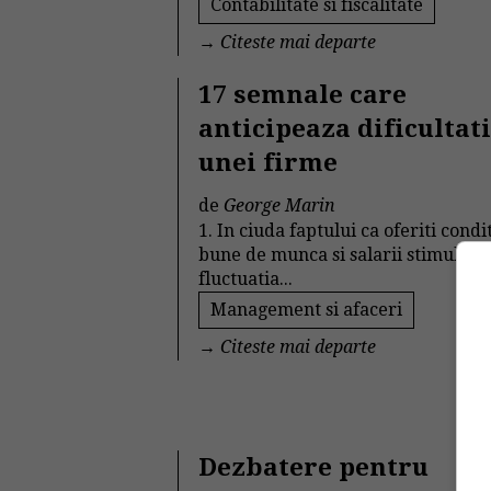
Contabilitate si fiscalitate
→
Citeste mai departe
17 semnale care
anticipeaza dificultati
unei firme
de
George Marin
1. In ciuda faptului ca oferiti condit
bune de munca si salarii stimulativ
fluctuatia...
Management si afaceri
→
Citeste mai departe
Dezbatere pentru