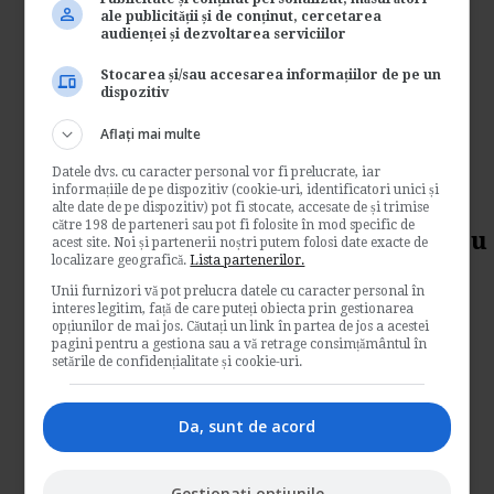
PFA. Plata CAS
ale publicității și de conținut, cercetarea
audienței și dezvoltarea serviciilor
de
Www.clubcontabilitate.ro
Intrebare: Exista cazuri in care o peroana
Stocarea și/sau accesarea informațiilor de pe un
fizica ce desfasoara activitati independente
dispozitiv
este...
Aflați mai multe
Contabilitate si fiscalitate
Datele dvs. cu caracter personal vor fi prelucrate, iar
→
Citeste mai departe
informațiile de pe dispozitiv (cookie-uri, identificatori unici și
alte date de pe dispozitiv) pot fi stocate, accesate de și trimise
către 198 de parteneri sau pot fi folosite în mod specific de
Ajutor nerambursabil pentru
acest site. Noi și partenerii noștri putem folosi date exacte de
localizare geografică.
Lista partenerilor.
PFA (video)
Unii furnizori vă pot prelucra datele cu caracter personal în
interes legitim, față de care puteți obiecta prin gestionarea
de
Www.consiliertv.ro
opțiunilor de mai jos. Căutați un link în partea de jos a acestei
pagini pentru a gestiona sau a vă retrage consimțământul în
Contabilitate si fiscalitate
setările de confidențialitate și cookie-uri.
→
Citeste mai departe
Da, sunt de acord
Fiscalizarea veniturilor din
drepturi de autor (OUG
Gestionați opțiunile