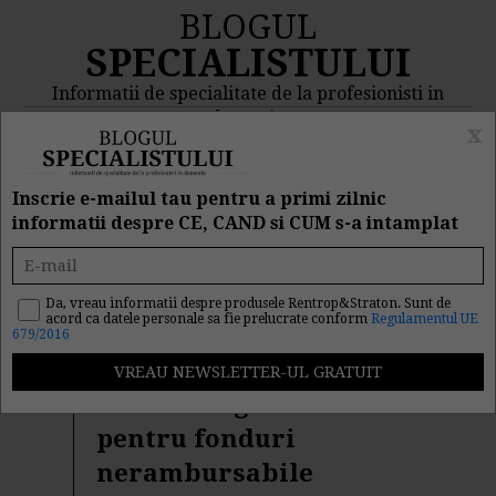
BLOGUL
SPECIALISTULUI
Informatii de specialitate de la profesionisti in
domeniu
x
MENIU
CAUTA
Inscrie e-mailul tau pentru a primi zilnic
informatii despre CE, CAND si CUM s-a intamplat
Rezultat cautare "pfa"
Da, vreau informatii despre produsele Rentrop&Straton. Sunt de
acord ca datele personale sa fie prelucrate conform
Regulamentul UE
Cautarea facuta dupa cuvantul/sirul de cuvinte "
pfa
" a
679/2016
returnat 103 articole.
PFA. Monografie contabila
pentru fonduri
nerambursabile