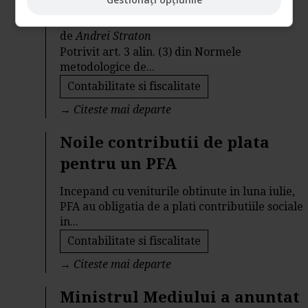
58/2010)
de
Andrei Straton
Potrivit art. 3 alin. (3) din Normele
metodologice de...
Contabilitate si fiscalitate
→
Citeste mai departe
Noile contributii de plata
pentru un PFA
Incepand cu veniturile obtinute in luna iulie,
PFA au obligatia de a plati contributiile sociale
in...
Contabilitate si fiscalitate
→
Citeste mai departe
Ministrul Mediului a anuntat