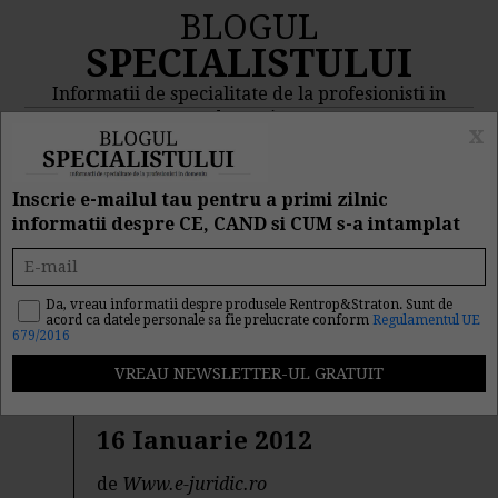
BLOGUL
SPECIALISTULUI
Informatii de specialitate de la profesionisti in
domeniu
x
MENIU
CAUTA
Inscrie e-mailul tau pentru a primi zilnic
informatii despre CE, CAND si CUM s-a intamplat
Rezultat cautare "petrom"
Da, vreau informatii despre produsele Rentrop&Straton. Sunt de
acord ca datele personale sa fie prelucrate conform
Regulamentul UE
Cautarea facuta dupa cuvantul/sirul de cuvinte "
petrom
"
679/2016
a returnat 18 articole.
Monitorul Oficial nr. 032 din
16 Ianuarie 2012
de
Www.e-juridic.ro