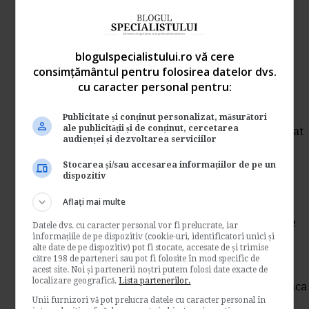
Legislatia muncii
→
Citeste mai departe
blogulspecialistului.ro vă cere
Gazele se scumpesc din nou
consimțământul pentru folosirea datelor dvs.
cu caracter personal pentru:
17/12/2008
de
Ana Maria Barbu
Publicitate și conținut personalizat, măsurători
ale publicității și de conținut, cercetarea
Toti distribuitorii de gaze naturale au majorat
audienței și dezvoltarea serviciilor
preturile de doua ori anul acesta deoarece...
Contabilitate si fiscalitate
Stocarea și/sau accesarea informațiilor de pe un
dispozitiv
→
Citeste mai departe
Aflați mai multe
Carburantii sunt din ce in ce
Datele dvs. cu caracter personal vor fi prelucrate, iar
informațiile de pe dispozitiv (cookie-uri, identificatori unici și
mai ieftini 09/12/2008
alte date de pe dispozitiv) pot fi stocate, accesate de și trimise
către 198 de parteneri sau pot fi folosite în mod specific de
de
Ana Maria Barbu
acest site. Noi și partenerii noștri putem folosi date exacte de
localizare geografică.
Lista partenerilor.
Preturile carburantilor continua sa scada. Inca
Unii furnizori vă pot prelucra datele cu caracter personal în
de ieri Petrom a redus pretul motorinei...