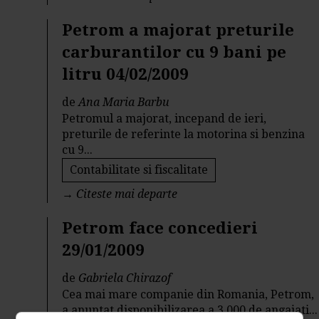
Petrom a majorat preturile
carburantilor cu 9 bani pe
litru 04/02/2009
de
Ana Maria Barbu
Petromul a majorat, incepand de ieri,
preturile de referinte la motorina si benzina
cu 9...
Contabilitate si fiscalitate
→
Citeste mai departe
Petrom face concedieri
29/01/2009
de
Gabriela Chirazof
Cea mai mare companie din Romania, Petrom,
a anuntat disponibilizarea a 3.000 de angajati...