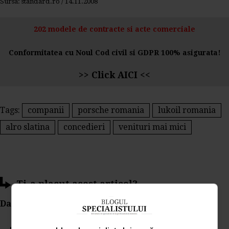
Sursa: standard.ro / 14.11.2008
202 modele de contracte si acte comerciale
Conformitatea cu Noul Cod civil si GDPR 100% asigurata!
>>
Click AICI
<<
Tags:
companii
porsche romania
lukoil romania
alro slatina
concedieri
venituri mai mici
Ti-a placut acest articol?
Da Like, Printeaza sau trimite pe Email!