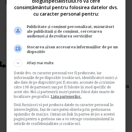
blogulspecialistului.ro vă cere
Votati articolul
consimțământul pentru folosirea datelor dvs.
cu caracter personal pentru:
Rating:
Publicitate și conținut personalizat, măsurători
Nota:
5
din
1
voturi
ale publicității și de conținut, cercetarea
audienței și dezvoltarea serviciilor
Stocarea și/sau accesarea informațiilor de pe un
dispozitiv
Aflați mai multe
Articole conexe
Datele dvs. cu caracter personal vor fi prelucrate, iar
informațiile de pe dispozitiv (cookie-uri, identificatori unici și
Ministerul Muncii: Proiect pentru
alte date de pe dispozitiv) pot fi stocate, accesate de și trimise
acordarea de beneficii de asistenta sociala
către 198 de parteneri sau pot fi folosite în mod specific de
acest site. Noi și partenerii noștri putem folosi date exacte de
de
Www.legislatiamuncii.ro
localizare geografică.
Lista partenerilor.
Ministerul Muncii a emis recent spre
Unii furnizori vă pot prelucra datele cu caracter personal în
dezbatere Proiectul de hotarare pentru
interes legitim, față de care puteți obiecta prin gestionarea
opțiunilor de mai jos. Căutați un link în partea de jos a acestei
modificarea si completarea Normelor
pagini pentru a gestiona sau a vă retrage consimțământul în
metodologice de aplicare a...
setările de confidențialitate și cookie-uri.
Legislatia muncii