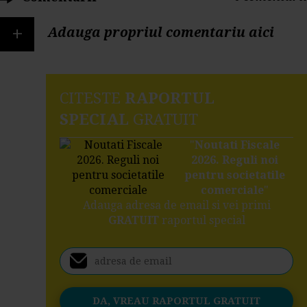
+
Adauga propriul comentariu aici
CITESTE
RAPORTUL
SPECIAL
GRATUIT
"
Noutati Fiscale
2026. Reguli noi
pentru societatile
comerciale
"
Adauga adresa de email si vei primi
GRATUIT
raportul special