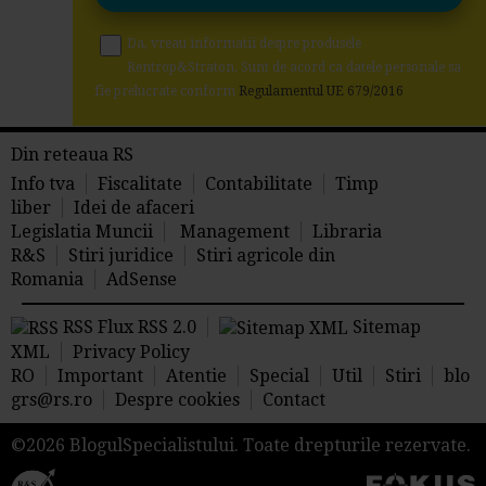
Da, vreau informatii despre produsele
Rentrop&Straton. Sunt de acord ca datele personale sa
fie prelucrate conform
Regulamentul UE 679/2016
Din reteaua RS
Info tva
Fiscalitate
Contabilitate
Timp
liber
Idei de afaceri
Legislatia Muncii
Management
Libraria
R&S
Stiri juridice
Stiri agricole din
Romania
AdSense
RSS Flux RSS 2.0
Sitemap
XML
Privacy Policy
RO
Important
Atentie
Special
Util
Stiri
blo
grs@rs.ro
Despre cookies
Contact
©2026 BlogulSpecialistului. Toate drepturile rezervate.