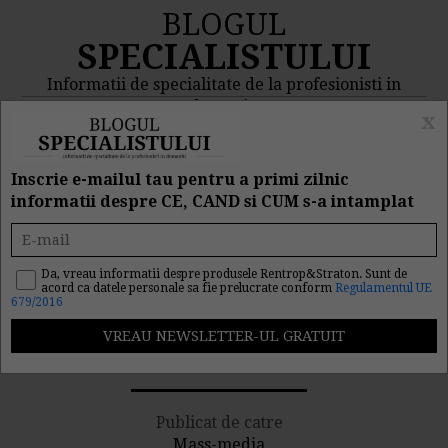
BLOGUL
SPECIALISTULUI
Informatii de specialitate de la profesionisti in
domeniu
x
MENIU
CAUTA
Inscrie e-mailul tau pentru a primi zilnic
informatii despre CE, CAND si CUM s-a intamplat
Scadere, cuvantul de
ordine in bugetele pe 2009
Da, vreau informatii despre produsele Rentrop&Straton. Sunt de
acord ca datele personale sa fie prelucrate conform
Regulamentul UE
679/2016
ale marilor companii si
banci 14/11/2008
Publicat de catre
Mass-media