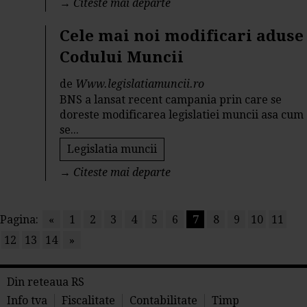
→
Citeste mai departe
Cele mai noi modificari aduse
Codului Muncii
de
Www.legislatiamuncii.ro
BNS a lansat recent campania prin care se
doreste modificarea legislatiei muncii asa cum
se...
Legislatia muncii
→
Citeste mai departe
Pagina:
«
1
2
3
4
5
6
7
8
9
10
11
12
13
14
»
Din reteaua RS
Info tva
Fiscalitate
Contabilitate
Timp