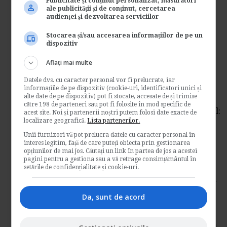
Publicitate și conținut personalizat, măsurători
numele...
ale publicității și de conținut, cercetarea
audienței și dezvoltarea serviciilor
Contabilitate si fiscalitate
Stocarea și/sau accesarea informațiilor de pe un
→
Citeste mai departe
dispozitiv
Radierea sanctiunii
Aflați mai multe
disciplinare in 12 luni
Datele dvs. cu caracter personal vor fi prelucrate, iar
informațiile de pe dispozitiv (cookie-uri, identificatori unici și
alte date de pe dispozitiv) pot fi stocate, accesate de și trimise
de
E-juridic.ro
către 198 de parteneri sau pot fi folosite în mod specific de
Un salariat a fost sanctionat disciplinar astfel:
acest site. Noi și partenerii noștri putem folosi date exacte de
localizare geografică.
Lista partenerilor.
1. In 25.05.2010 decizie cu...
Unii furnizori vă pot prelucra datele cu caracter personal în
Resurse juridice
interes legitim, față de care puteți obiecta prin gestionarea
opțiunilor de mai jos. Căutați un link în partea de jos a acestei
→
Citeste mai departe
pagini pentru a gestiona sau a vă retrage consimțământul în
setările de confidențialitate și cookie-uri.
De ce sanctioneaza Inspectia
Muncii angajatorii
Da, sunt de acord
de
Http://legislatiamuncii.manager.ro
Intrebare: Avem o situatie mai deosebita. Un