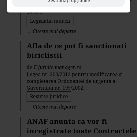
Gestionați opțiunile
angajat a efectuat in 2012 doar 10 zile de CO.
Seful...
Legislatia muncii
→
Citeste mai departe
Afla de ce pot fi sanctionati
biciclistii
de
E-juridic.manager.ro
Legea nr. 203/2012 pentru modificarea si
completarea Ordonantei de urgenta a
Guvernului nr. 195/2002...
Resurse juridice
→
Citeste mai departe
ANAF anunta ca vor fi
inregistrate toate Contractele