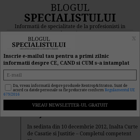
BLOGUL
SPECIALISTULUI
Informatii de specialitate de la profesionisti in
domeniu
x
MENIU
CAUTA
Inscrie e-mailul tau pentru a primi zilnic
informatii despre CE, CAND si CUM s-a intamplat
Rezultat cautare "nunta"
Da, vreau informatii despre produsele Rentrop&Straton. Sunt de
acord ca datele personale sa fie prelucrate conform
Regulamentul UE
Cautarea facuta dupa cuvantul/sirul de cuvinte "
nunta
" a
679/2016
returnat 792 articole.
ICCJ: RIL - uri admise
In sedinta din 10 decembrie 2012, Inalta Curte
de Casatie si Justitie – Completul competent