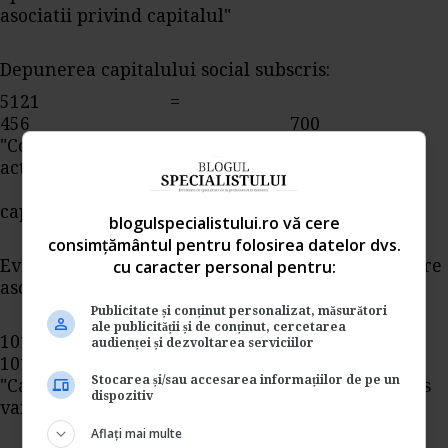
asociatii privind capitalul"
Depunerea capitalului social subscris:
5121 =
456 700
"Conturi curente la banci" "Decontari cu
actionarii/
asociatii privind
capitalul"
blogulspecialistului.ro vă cere
consimțământul pentru folosirea datelor dvs.
cu caracter personal pentru:
Evidentierea capitalului subscris si varsat de catre
asociati:
Publicitate și conținut personalizat, măsurători
ale publicității și de conținut, cercetarea
1011 =
audienței și dezvoltarea serviciilor
1012 200
Stocarea și/sau accesarea informațiilor de pe un
"Capital subscris nevarsat" "Capital subscris
dispozitiv
varsat"
Aflați mai multe