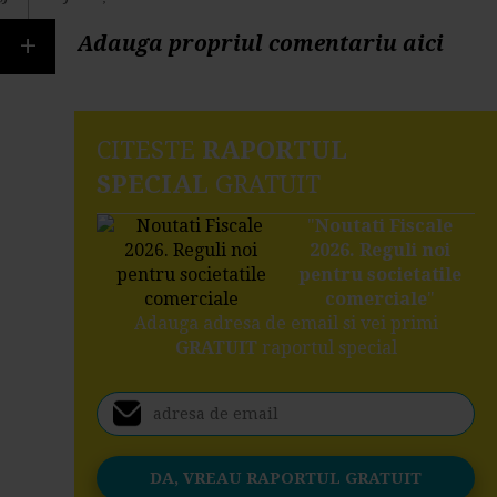
+
Adauga propriul comentariu aici
CITESTE
RAPORTUL
SPECIAL
GRATUIT
"
Noutati Fiscale
2026. Reguli noi
pentru societatile
comerciale
"
Adauga adresa de email si vei primi
GRATUIT
raportul special