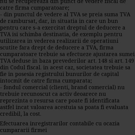
nu se recupereaza din punct de vedere fiscal de
catre firma cumparatoare;
- din punctul de vedere al TVA se preia suma TVA
de rambursat, dar, in situatia in care un bun
pentru care s-a exercitat dreptul de deducere a
TVA isi schimba destinatia, de exemplu pentru
utilizarea in vederea realizarii de operatiuni
scutite fara drept de deducere a TVA, firma
cumparatoare trebuie sa efectueze ajustarea sumei
TVA deduse in baza prevederilor art. 148 si art. 149
din Codul fiscal. in acest caz, societatea trebuie sa
fie in posesia registrului bunurilor de capital
intocmit de catre firma cumparata;
- fondul comercial (clienti, brand comercial) nu
trebuie recunoscut ca activ deoarece nu
reprezinta o resursa care poate fi identificata
astfel incat valoarea acestuia sa poata fi evaluata
credibil, la cost.
Efectuarea inregistrarilor contabile cu ocazia
cumpararii firmei