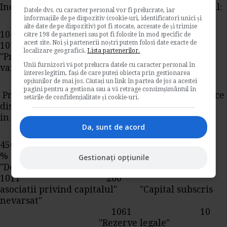
Incorporarea primelor de aport in capitalul social:
Datele dvs. cu caracter personal vor fi prelucrate, iar
informațiile de pe dispozitiv (cookie-uri, identificatori unici și
alte date de pe dispozitiv) pot fi stocate, accesate de și trimise
1043 =
către 198 de parteneri sau pot fi folosite în mod specific de
acest site. Noi și partenerii noștri putem folosi date exacte de
1012 500
localizare geografică.
Lista partenerilor.
"Prime de aport" "Capital subscris
Unii furnizori vă pot prelucra datele cu caracter personal în
varsat"
interes legitim, față de care puteți obiecta prin gestionarea
opțiunilor de mai jos. Căutați un link în partea de jos a acestei
pagini pentru a gestiona sau a vă retrage consimțământul în
Preluarea conturilor de pasiv, pe conturi analitice
setările de confidențialitate și cookie-uri.
distincte de cele existente anterior
in patrimoniul firmei cumparatoare:
Da, sunt de acord
456 =
% 115.500
Gestionați opțiunile
"Decontari cu actionarii/
1011 200
asociatii privind capitalul" "Capital subscris
nevarsat"
1061 10
"Rezerve legale"