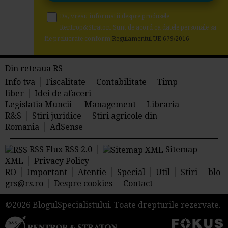
Da, vreau informatii despre produsele
Rentrop&Straton. Sunt de acord ca datele personale sa
fie prelucrate conform
Regulamentul UE 679/2016
Din reteaua RS
Info tva
Fiscalitate
Contabilitate
Timp
liber
Idei de afaceri
Legislatia Muncii
Management
Libraria
R&S
Stiri juridice
Stiri agricole din
Romania
AdSense
RSS Flux RSS 2.0
Sitemap
XML
Privacy Policy
RO
Important
Atentie
Special
Util
Stiri
blo
grs@rs.ro
Despre cookies
Contact
©2026 BlogulSpecialistului. Toate drepturile rezervate.