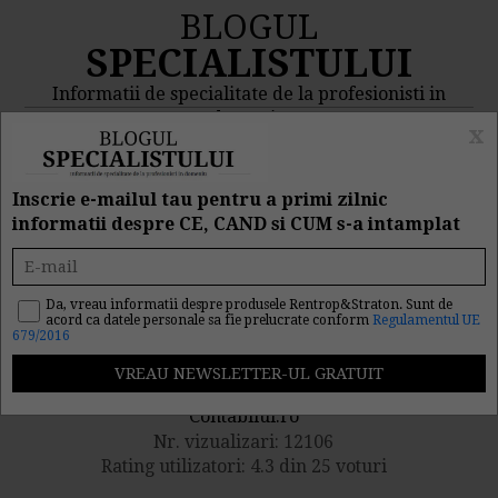
BLOGUL
SPECIALISTULUI
Informatii de specialitate de la profesionisti in
domeniu
x
MENIU
CAUTA
Inscrie e-mailul tau pentru a primi zilnic
informatii despre CE, CAND si CUM s-a intamplat
Vrei sa preiei o firma?
Iata ce trebuie sa faci
Da, vreau informatii despre produsele Rentrop&Straton. Sunt de
acord ca datele personale sa fie prelucrate conform
Regulamentul UE
679/2016
Publicat de catre
Contabilul.ro
Nr. vizualizari: 12106
Rating utilizatori: 4.3 din 25 voturi