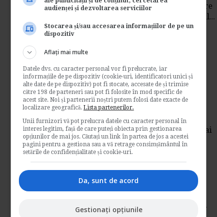
ale publicității și de conținut, cercetarea
In cazul creditelor in valuta, se discuta despre
audienței și dezvoltarea serviciilor
posibilitatea ca acestea sa fie platite la cursul...
Stocarea și/sau accesarea informațiilor de pe un
Contabilitate si fiscalitate
dispozitiv
→
Citeste mai departe
Aflați mai multe
125 de teste si raspunsuri
Datele dvs. cu caracter personal vor fi prelucrate, iar
informațiile de pe dispozitiv (cookie-uri, identificatori unici și
pentru examenul CECCAR
alte date de pe dispozitiv) pot fi stocate, accesate de și trimise
către 198 de parteneri sau pot fi folosite în mod specific de
2014
acest site. Noi și partenerii noștri putem folosi date exacte de
localizare geografică.
Lista partenerilor.
Daca nu v-ati pregatit temeinic pentru
Unii furnizori vă pot prelucra datele cu caracter personal în
interes legitim, față de care puteți obiecta prin gestionarea
examenele de anul acesta, va anuntam ca mai
opțiunilor de mai jos. Căutați un link în partea de jos a acestei
aveti timp...
pagini pentru a gestiona sau a vă retrage consimțământul în
setările de confidențialitate și cookie-uri.
Contabilitate si fiscalitate
→
Citeste mai departe
Da, sunt de acord
Fisa de post Asistent
Marketing. Model orientativ
Gestionați opțiunile