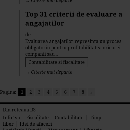
→
Citeste mai departe
Top 31 criterii de evaluare a
angajatilor
de
Evaluarea angajatilor reprezinta un proces
obligatoriu pentru profitabilitatea oricarei
companii sau...
Contabilitate si fiscalitate
→
Citeste mai departe
Pagina:
1
2
3
4
5
6
7
8
»
Din reteaua RS
Info tva
Fiscalitate
Contabilitate
Timp
liber
Idei de afaceri