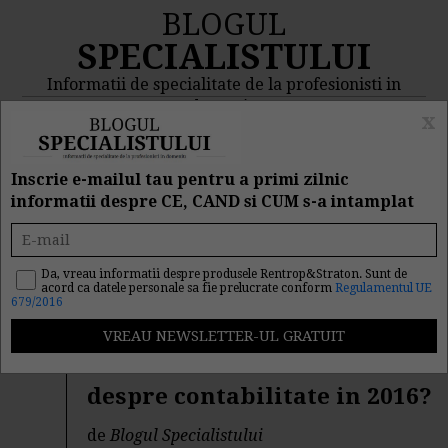
BLOGUL
SPECIALISTULUI
Informatii de specialitate de la profesionisti in
domeniu
x
MENIU
CAUTA
Inscrie e-mailul tau pentru a primi zilnic
informatii despre CE, CAND si CUM s-a intamplat
Rezultat cautare "clienti"
Da, vreau informatii despre produsele Rentrop&Straton. Sunt de
acord ca datele personale sa fie prelucrate conform
Regulamentul UE
Cautarea facuta dupa cuvantul/sirul de cuvinte "
clienti
" a
679/2016
returnat 584 articole.
Ce trebuie sa stie orice PFA
despre contabilitate in 2016?
de
Blogul Specialistului