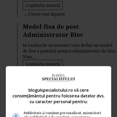
Legislatia muncii
→
Citeste mai departe
Model fisa de post
Administrator Bloc
In randurile urmatoare vom defini un model
de fisa a postului pentru administrator de bloc.
Vom...
Legislatia muncii
→
Citeste mai departe
Luati credite in valuta? Ati
blogulspecialistului.ro vă cere
putea plati rata la cursul
consimțământul pentru folosirea datelor dvs.
stabilit la semnarea
cu caracter personal pentru:
contractului!
Publicitate și conținut personalizat, măsurători