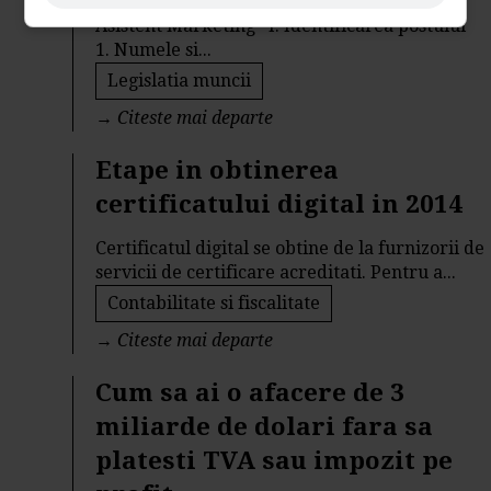
Asistent Marketing I. Identificarea postului
1. Numele si...
Legislatia muncii
→
Citeste mai departe
Etape in obtinerea
certificatului digital in 2014
Certificatul digital se obtine de la furnizorii de
servicii de certificare acreditati. Pentru a...
Contabilitate si fiscalitate
→
Citeste mai departe
Cum sa ai o afacere de 3
miliarde de dolari fara sa
platesti TVA sau impozit pe