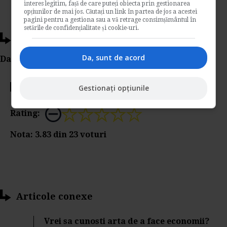
interes legitim, față de care puteți obiecta prin gestionarea
opțiunilor de mai jos. Căutați un link în partea de jos a acestei
pagini pentru a gestiona sau a vă retrage consimțământul în
setările de confidențialitate și cookie-uri.
Ti-a placut acest articol?
Da, sunt de acord
Da Like, Printeaza sau trimite pe Email!
Gestionați opțiunile
Votati articolul
Rating:
Nota:
3.83
din
23
voturi
Articole conexe
Vrei sa cunosti arta de a face economii?