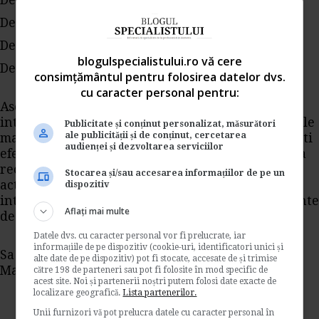
De ce nu renuntam la acest serviciu?
De ce introducem o noua facilitate?
De ce inchidem acest departament?
blogulspecialistului.ro vă cere
De ce nu cerem refinantare?
consimțământul pentru folosirea datelor dvs.
cu caracter personal pentru:
Ascultati-va cu atentie motivele pentru care
intreprindeti actiunile cele mai marunte si pe cele
Publicitate și conținut personalizat, măsurători
ale publicității și de conținut, cercetarea
mai insemnate. Intelegeti-va actiunile si anticipati
audienței și dezvoltarea serviciilor
efectele. Priviti cu un pas inainte. Ganditi totul la
rece. Unele greseli pot fi oprite la timp. Unele
Stocarea și/sau accesarea informațiilor de pe un
actiuni mai trebuie putin cizelate inainte sa fie
dispozitiv
intreprinse. Unele decizii mai pot fi gandite inainte
Aflați mai multe
de a fi luate.
Datele dvs. cu caracter personal vor fi prelucrate, iar
informațiile de pe dispozitiv (cookie-uri, identificatori unici și
Sa aveti succes in afaceri!
alte date de pe dispozitiv) pot fi stocate, accesate de și trimise
Maria Nicutar
către 198 de parteneri sau pot fi folosite în mod specific de
acest site. Noi și partenerii noștri putem folosi date exacte de
localizare geografică.
Lista partenerilor.
Unii furnizori vă pot prelucra datele cu caracter personal în