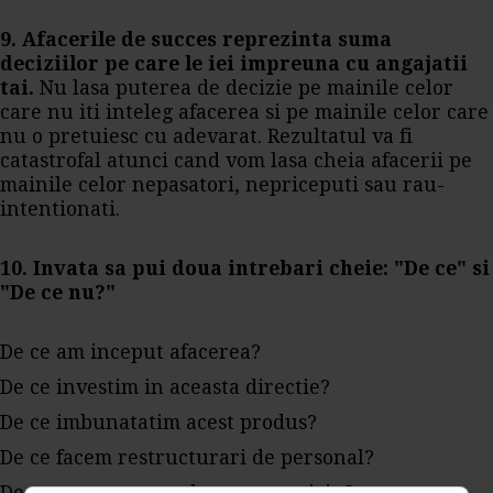
9. Afacerile de succes reprezinta suma
deciziilor pe care le iei impreuna cu angajatii
tai.
Nu lasa puterea de decizie pe mainile celor
care nu iti inteleg afacerea si pe mainile celor care
nu o pretuiesc cu adevarat. Rezultatul va fi
catastrofal atunci cand vom lasa cheia afacerii pe
mainile celor nepasatori, nepriceputi sau rau-
intentionati.
10. Invata sa pui doua intrebari cheie: "De ce" si
"De ce nu?"
De ce am inceput afacerea?
De ce investim in aceasta directie?
De ce imbunatatim acest produs?
De ce facem restructurari de personal?