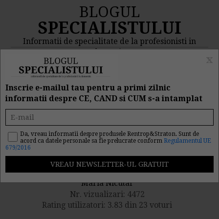
BLOGUL
SPECIALISTULUI
Informatii de specialitate de la profesionisti in
domeniu
x
MENIU
CAUTA
Inscrie e-mailul tau pentru a primi zilnic
informatii despre CE, CAND si CUM s-a intamplat
Secretul afacerilor de
succes. 10 sfaturi esentiale
Da, vreau informatii despre produsele Rentrop&Straton. Sunt de
acord ca datele personale sa fie prelucrate conform
Regulamentul UE
679/2016
Publicat de catre
Maria Nicutar
Nr. vizualizari: 4472
Rating utilizatori: 3.83 din 23 voturi