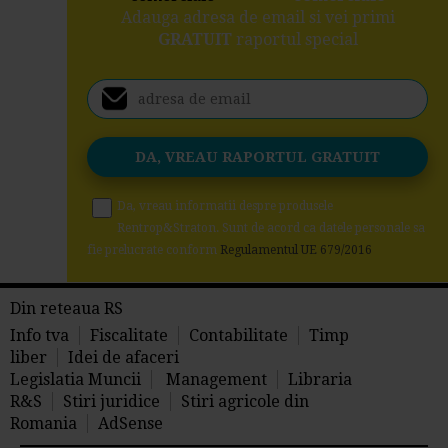
Adauga adresa de email si vei primi
GRATUIT
raportul special
Da, vreau informatii despre produsele
Rentrop&Straton. Sunt de acord ca datele personale sa
fie prelucrate conform
Regulamentul UE 679/2016
Din reteaua RS
Info tva
Fiscalitate
Contabilitate
Timp
liber
Idei de afaceri
Legislatia Muncii
Management
Libraria
R&S
Stiri juridice
Stiri agricole din
Romania
AdSense