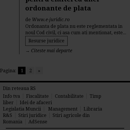
ordonante de plata
de
Www.e-juridic.ro
Ordonanta de plata nu este reglementata in
noul Cod civil, ci asa cum ati mentionat, este...
Resurse juridice
→
Citeste mai departe
Pagina:
1
2
»
Din reteaua RS
Info tva
Fiscalitate
Contabilitate
Timp
liber
Idei de afaceri
Legislatia Muncii
Management
Libraria
R&S
Stiri juridice
Stiri agricole din
Romania
AdSense