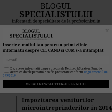
BLOGUL
SPECIALISTULUI
Informatii de specialitate de la profesionisti in
domeniu
x
MENIU
CAUTA
Inscrie e-mailul tau pentru a primi zilnic
informatii despre CE, CAND si CUM s-a intamplat
Rezultat cautare
"penalitati de intarziere"
Da, vreau informatii despre produsele Rentrop&Straton. Sunt de
acord ca datele personale sa fie prelucrate conform
Regulamentul UE
679/2016
Cautarea facuta dupa cuvantul/sirul de cuvinte
"
penalitati de intarziere
" a returnat 31 articole.
Impozitarea veniturilor
microintreprinderilor in 2014