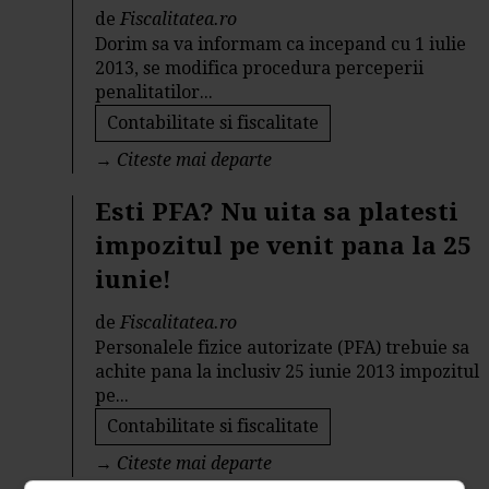
de
Fiscalitatea.ro
Dorim sa va informam ca incepand cu 1 iulie
2013, se modifica procedura perceperii
penalitatilor...
Contabilitate si fiscalitate
→
Citeste mai departe
Esti PFA? Nu uita sa platesti
impozitul pe venit pana la 25
iunie!
de
Fiscalitatea.ro
Personalele fizice autorizate (PFA) trebuie sa
achite pana la inclusiv 25 iunie 2013 impozitul
pe...
Contabilitate si fiscalitate
→
Citeste mai departe