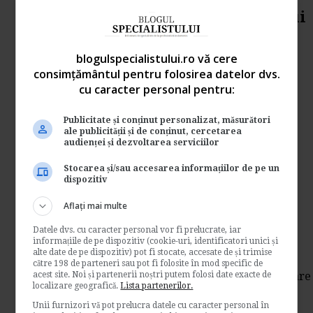
ANAF: Schimbarea regimului
de impozitare pentru
blogulspecialistului.ro vă cere
microintreprinderi
consimțământul pentru folosirea datelor dvs.
de
Fiscalitatea.ro
cu caracter personal pentru:
Va prezentam mai jos informatii utile
referitoare la schimbarea regimului de
Publicitate și conținut personalizat, măsurători
ale publicității și de conținut, cercetarea
impozitare pentru...
audienței și dezvoltarea serviciilor
Contabilitate si fiscalitate
Stocarea și/sau accesarea informațiilor de pe un
→
Citeste mai departe
dispozitiv
Aflați mai multe
Corectarea erorilor
contabile. Caz practic
Datele dvs. cu caracter personal vor fi prelucrate, iar
informațiile de pe dispozitiv (cookie-uri, identificatori unici și
alte date de pe dispozitiv) pot fi stocate, accesate de și trimise
de
Fiscalitatea.ro
către 198 de parteneri sau pot fi folosite în mod specific de
acest site. Noi și partenerii noștri putem folosi date exacte de
Supunem atentiei dvs. cazul unei societati care
localizare geografică.
Lista partenerilor.
constata in 2012, dupa ce intocmeste si
Unii furnizori vă pot prelucra datele cu caracter personal în
depune...