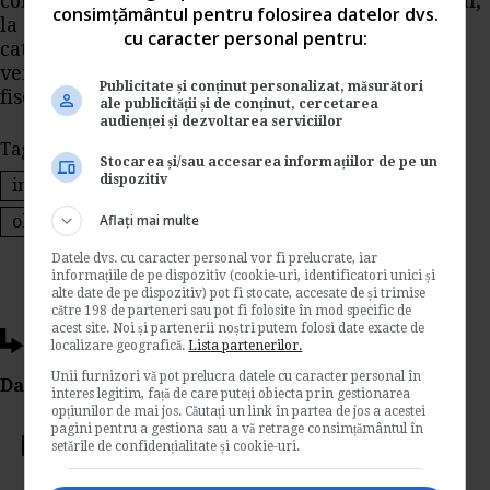
conditiile prevazute de art. 112^1 din Codul Fiscal,
consimțământul pentru folosirea datelor dvs.
la 31 decembrie 2013, in vederea incadrarii in
cu caracter personal pentru:
categoria contribuabililor platitori de impozit pe
veniturile microintreprinderilor, pentru anul
Publicitate și conținut personalizat, măsurători
fiscal 2014.
ale publicității și de conținut, cercetarea
audienței și dezvoltarea serviciilor
Tags:
Taxe si Impozite
an fiscal 2014
Stocarea și/sau accesarea informațiilor de pe un
dispozitiv
impozit microintreprinderi
codul fiscal
Aflați mai multe
obligatii plata
Datele dvs. cu caracter personal vor fi prelucrate, iar
informațiile de pe dispozitiv (cookie-uri, identificatori unici și
alte date de pe dispozitiv) pot fi stocate, accesate de și trimise
către 198 de parteneri sau pot fi folosite în mod specific de
acest site. Noi și partenerii noștri putem folosi date exacte de
Ti-a placut acest articol?
localizare geografică.
Lista partenerilor.
Unii furnizori vă pot prelucra datele cu caracter personal în
Da Like, Printeaza sau trimite pe Email!
interes legitim, față de care puteți obiecta prin gestionarea
opțiunilor de mai jos. Căutați un link în partea de jos a acestei
pagini pentru a gestiona sau a vă retrage consimțământul în
setările de confidențialitate și cookie-uri.
Votati articolul