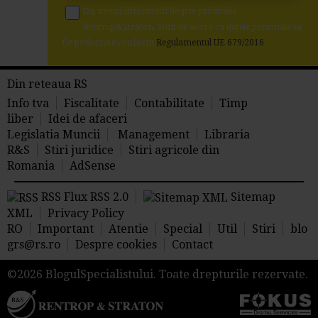
Da, vreau informatii despre produsele
Rentrop&Straton. Sunt de acord ca datele personale sa
fie prelucrate conform
Regulamentul UE 679/2016
Din reteaua RS
Info tva
Fiscalitate
Contabilitate
Timp
liber
Idei de afaceri
Legislatia Muncii
Management
Libraria
R&S
Stiri juridice
Stiri agricole din
Romania
AdSense
RSS Flux RSS 2.0
Sitemap
XML
Privacy Policy
RO
Important
Atentie
Special
Util
Stiri
blo
grs@rs.ro
Despre cookies
Contact
©2026 BlogulSpecialistului. Toate drepturile rezervate.