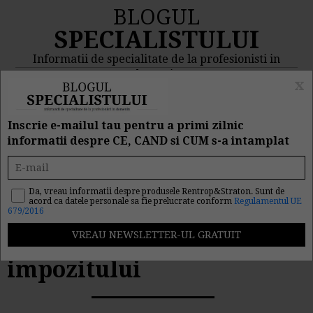
BLOGUL
SPECIALISTULUI
Informatii de specialitate de la profesionisti in
domeniu
x
MENIU
CAUTA
Inscrie e-mailul tau pentru a primi zilnic
informatii despre CE, CAND si CUM s-a intamplat
In atentia
microintreprinderilor!
Da, vreau informatii despre produsele Rentrop&Straton. Sunt de
acord ca datele personale sa fie prelucrate conform
Regulamentul UE
679/2016
Pana pe 25 aprilie trebuie
platita prima transa a
impozitului