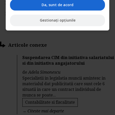
Rating:
Da, sunt de acord
Nota:
5
din
1
voturi
Gestionați opțiunile
Articole conexe
Suspendarea CIM din initiativa salariatului
si din initiativa angajatorului
de
Adela Simonescu
Specialistii in legislatia muncii amintesc in
materialul dat publicitatii care sunt cele 6
situatii in care un contract individual de
munca se poate...
Contabilitate si fiscalitate
→
Citeste mai departe