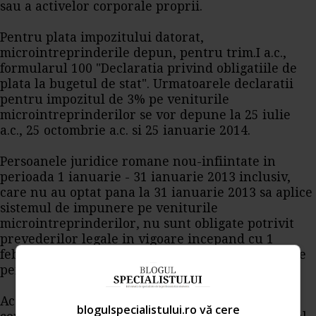
sau a activelor corporale proprii.
Pentru plata impozitului datorat,
microintreprinderile depun, pentru trim.I a.c.,
formularul 100 "Declaratia privind obligatiile de
plata la bugetul de stat". Urmatoarele declaratii
pentru impozitul de 3% pe veniturile
microintreprinderilor se vor depune la 25 iulie
a.c., 25 octombrie a.c. si 25 ianuarie 2014.
Persoanele juridice romane nou-infiintate in
perioada 1 ianuarie - 31 ianuarie 2013 inclusiv,
care nu au optat pana la 31 ianuarie 2013 sa aplice
sistemul de impunere pe veniturile
microintreprinderilor, nu sunt obligate potrivit
prevederilor legale in vigoare incepand cu 1
februarie 2013 sa aplice acest sistem de impunere
pentru anul 2013.
Aceste persoane juridice urmeaza sa verifice
blogulspecialistului.ro vă cere