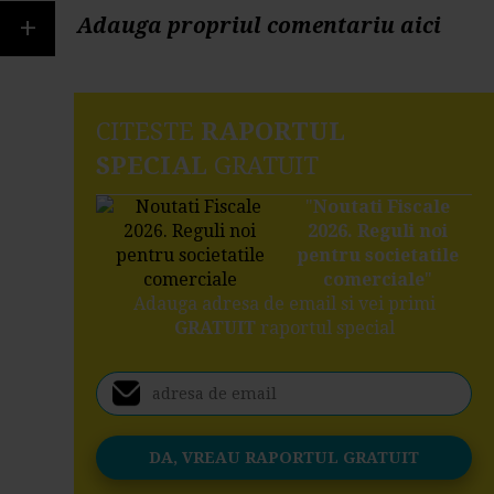
+
Adauga propriul comentariu aici
CITESTE
RAPORTUL
SPECIAL
GRATUIT
"
Noutati Fiscale
2026. Reguli noi
pentru societatile
comerciale
"
Adauga adresa de email si vei primi
GRATUIT
raportul special