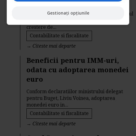
din 2014
Gestionați opțiunile
Conform datelor oferite de Eurostat, Produsul
Intern Brut al Romaniei a inregistrat o
crestere de...
Contabilitate si fiscalitate
→
Citeste mai departe
Beneficii pentru IMM-uri,
odata cu adoptarea monedei
euro
Conform declaratiilor ministrului delegat
pentru Buget, Liviu Voinea, adoptarea
monedei euro in...
Contabilitate si fiscalitate
→
Citeste mai departe