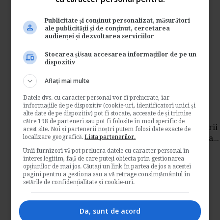
Pentru perioada 2014-2020, mai multe
intreprinderi mici si mijlocii din Romania ar
Publicitate și conținut personalizat, măsurători
putea fi...
ale publicității și de conținut, cercetarea
Contabilitate si fiscalitate
audienței și dezvoltarea serviciilor
→
Citeste mai departe
Stocarea și/sau accesarea informațiilor de pe un
dispozitiv
Antreprenorii romani vor
Aflați mai multe
avea parte de noi masuri de
Datele dvs. cu caracter personal vor fi prelucrate, iar
sustinere
informațiile de pe dispozitiv (cookie-uri, identificatori unici și
alte date de pe dispozitiv) pot fi stocate, accesate de și trimise
către 198 de parteneri sau pot fi folosite în mod specific de
Florin Jianu a declarat ca in vederea integrarii
acest site. Noi și partenerii noștri putem folosi date exacte de
localizare geografică.
tinerilor in munca si afaceri, se au in vederea...
Lista partenerilor.
Unii furnizori vă pot prelucra datele cu caracter personal în
Contabilitate si fiscalitate
interes legitim, față de care puteți obiecta prin gestionarea
opțiunilor de mai jos. Căutați un link în partea de jos a acestei
→
Citeste mai departe
pagini pentru a gestiona sau a vă retrage consimțământul în
setările de confidențialitate și cookie-uri.
PIB a inregistrat o crestere
record in primul trimestru
Da, sunt de acord