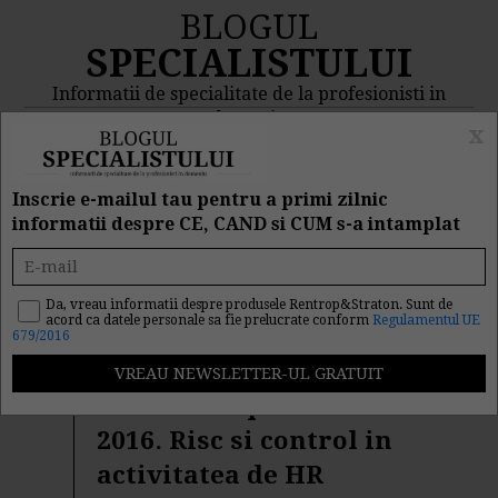
BLOGUL
SPECIALISTULUI
Informatii de specialitate de la profesionisti in
domeniu
x
MENIU
CAUTA
Inscrie e-mailul tau pentru a primi zilnic
informatii despre CE, CAND si CUM s-a intamplat
Rezultat cautare "euro"
Da, vreau informatii despre produsele Rentrop&Straton. Sunt de
acord ca datele personale sa fie prelucrate conform
Regulamentul UE
Cautarea facuta dupa cuvantul/sirul de cuvinte "
euro
" a
679/2016
returnat 1480 articole.
Tendintele pietei de HR in
2016. Risc si control in
activitatea de HR