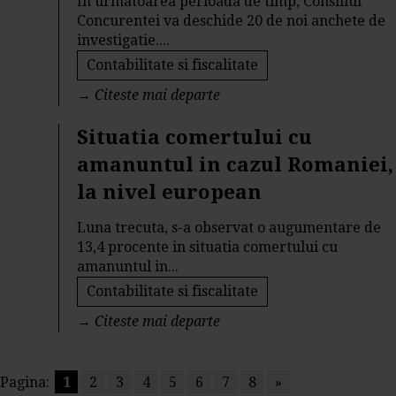
In urmatoarea perioada de timp, Consiliul
Concurentei va deschide 20 de noi anchete de
investigatie....
Contabilitate si fiscalitate
→
Citeste mai departe
Situatia comertului cu
amanuntul in cazul Romaniei,
la nivel european
Luna trecuta, s-a observat o augumentare de
13,4 procente in situatia comertului cu
amanuntul in...
Contabilitate si fiscalitate
→
Citeste mai departe
Pagina:
1
2
3
4
5
6
7
8
»