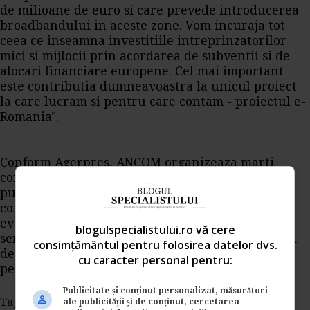
de milioane de euro si care prevede introducerea
broadbandului in aceste zone. Vom incuraja tot
ceea ce inseamna investitiile intreprinzatorilor
mici si mijlocii prin acordarea de subventii si de
alocari financiare europene. Cel mai important
este contributia dumneavoastra la unicul proiect
la care lucram si pentru care contam - proiectul e-
Romania".
Conform Agerpres, ANCOM organizeaza marti
conferinta internationala "informatia inseamna
putere: instrumente de informare pentru
consumatorii de telecom". Dicutam despre un
eveniment dedicat drepturilor utilizatorilor de
blogulspecialistului.ro vă cere
servicii de comunicatii electronice si identificarii
consimțământul pentru folosirea datelor dvs.
de solutii in vederea asigurarii accesului
cu caracter personal pentru:
persoanelor cu dizabilitati la servicii telecom.
Publicitate și conținut personalizat, măsurători
Tags:
fonduri europene
fonduri europene 2014
ale publicității și de conținut, cercetarea