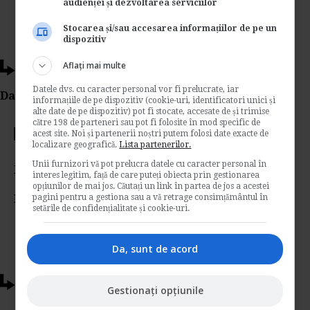
audienței și dezvoltarea serviciilor
Stocarea și/sau accesarea informațiilor de pe un
dispozitiv
Aflați mai multe
Ti-a placut acest articol?
Datele dvs. cu caracter personal vor fi prelucrate, iar
Da Like, Printeaza sau trimite pe Email!
informațiile de pe dispozitiv (cookie-uri, identificatori unici și
alte date de pe dispozitiv) pot fi stocate, accesate de și trimise
către 198 de parteneri sau pot fi folosite în mod specific de
acest site. Noi și partenerii noștri putem folosi date exacte de
Votati articolul
localizare geografică.
Lista partenerilor.
Unii furnizori vă pot prelucra datele cu caracter personal în
Rating:
interes legitim, față de care puteți obiecta prin gestionarea
opțiunilor de mai jos. Căutați un link în partea de jos a acestei
pagini pentru a gestiona sau a vă retrage consimțământul în
Nota:
5
din
1
voturi
setările de confidențialitate și cookie-uri.
Da, sunt de acord
Articole conexe
Gestionați opțiunile