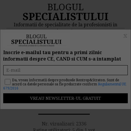
BLOGUL
SPECIALISTULUI
Informatii de specialitate de la profesionisti in
domeniu
x
MENIU
CAUTA
Inscrie e-mailul tau pentru a primi zilnic
informatii despre CE, CAND si CUM s-a intamplat
Fonduri europene de 500
de milioane de euro pana
Da, vreau informatii despre produsele Rentrop&Straton. Sunt de
acord ca datele personale sa fie prelucrate conform
Regulamentul UE
679/2016
in 2020. Cine sunt
beneficiarii?
Nr. vizualizari: 2336
Rating utilizatori: 5 din 1 vot