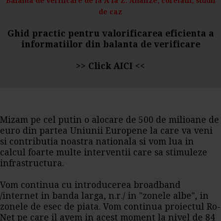
Balanta de verificare de la A la Z. Analize, corelatii, studii
de caz
Ghid practic pentru valorificarea eficienta a
informatiilor din balanta de verificare
>>
Click AICI
<<
Mizam pe cel putin o alocare de 500 de milioane de
euro din partea Uniunii Europene la care va veni
si contributia noastra nationala si vom lua in
calcul foarte multe interventii care sa stimuleze
infrastructura.
Vom continua cu introducerea broadband
/internet in banda larga, n.r./ in "zonele albe", in
zonele de esec de piata. Vom continua proiectul Ro-
Net pe care il avem in acest moment la nivel de 84