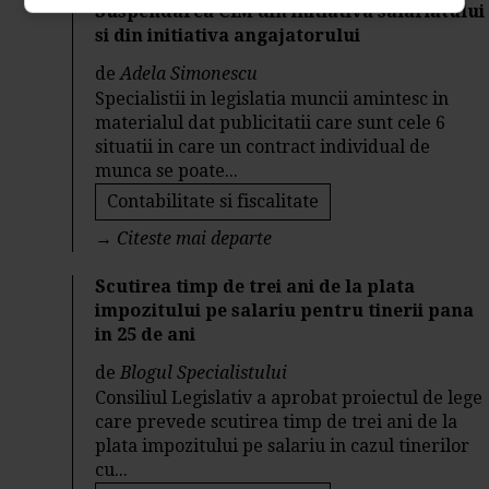
Suspendarea CIM din initiativa salariatului
si din initiativa angajatorului
de
Adela Simonescu
Specialistii in legislatia muncii amintesc in
materialul dat publicitatii care sunt cele 6
situatii in care un contract individual de
munca se poate...
Contabilitate si fiscalitate
→
Citeste mai departe
Scutirea timp de trei ani de la plata
impozitului pe salariu pentru tinerii pana
in 25 de ani
de
Blogul Specialistului
Consiliul Legislativ a aprobat proiectul de lege
care prevede scutirea timp de trei ani de la
plata impozitului pe salariu in cazul tinerilor
cu...