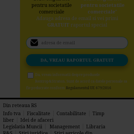
pentru societatile
comerciale
"
Adauga adresa de email si vei primi
GRATUIT
raportul special
Da, vreau informatii despre produsele
Rentrop&Straton. Sunt de acord ca datele personale sa
fie prelucrate conform
Regulamentul UE 679/2016
Din reteaua RS
Info tva
Fiscalitate
Contabilitate
Timp
liber
Idei de afaceri
Legislatia Muncii
Management
Libraria
R&S
Stiri juridice
Stiri agricole din