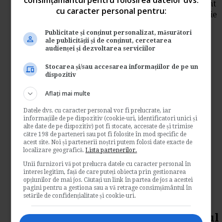
Vom afla in urmatorul studiu de caz care sunt
cu caracter personal pentru:
etapele pe care le urmam atunci cand trebuie
sa...
Publicitate și conținut personalizat, măsurători
Contabilitate si fiscalitate
ale publicității și de conținut, cercetarea
audienței și dezvoltarea serviciilor
→
Citeste mai departe
Stocarea și/sau accesarea informațiilor de pe un
dispozitiv
Incheierea exercitiului
financiar. Distribuire
Aflați mai multe
dividende
Datele dvs. cu caracter personal vor fi prelucrate, iar
informațiile de pe dispozitiv (cookie-uri, identificatori unici și
alte date de pe dispozitiv) pot fi stocate, accesate de și trimise
de
Contabilul.ro
către 198 de parteneri sau pot fi folosite în mod specific de
Asociatii pot beneficia de dividende numai
acest site. Noi și partenerii noștri putem folosi date exacte de
localizare geografică.
Lista partenerilor.
dupa incheirea exercitiului financiar, dupa
aprobarea...
Unii furnizori vă pot prelucra datele cu caracter personal în
interes legitim, față de care puteți obiecta prin gestionarea
Contabilitate si fiscalitate
opțiunilor de mai jos. Căutați un link în partea de jos a acestei
pagini pentru a gestiona sau a vă retrage consimțământul în
→
Citeste mai departe
setările de confidențialitate și cookie-uri.
ANAF a modificat Formularul