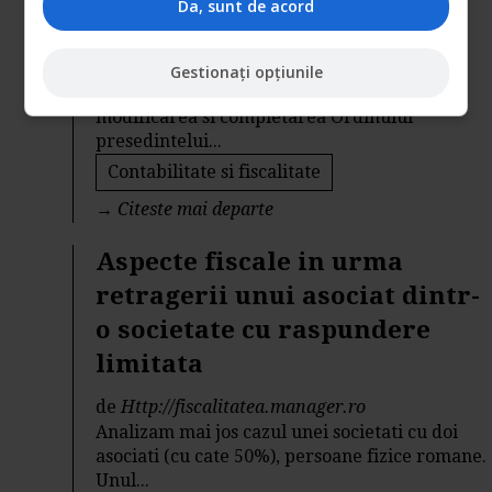
Da, sunt de acord
100
de
Fiscalitatea.ro
Gestionați opțiunile
ANAF a publicat Proiectul de Ordin pentru
modificarea si completarea Ordinului
presedintelui...
Contabilitate si fiscalitate
→
Citeste mai departe
Aspecte fiscale in urma
retragerii unui asociat dintr-
o societate cu raspundere
limitata
de
Http://fiscalitatea.manager.ro
Analizam mai jos cazul unei societati cu doi
asociati (cu cate 50%), persoane fizice romane.
Unul...