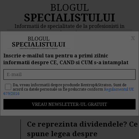
BLOGUL
SPECIALISTULUI
Informatii de specialitate de la profesionisti in
domeniu
x
MENIU
CAUTA
Inscrie e-mailul tau pentru a primi zilnic
informatii despre CE, CAND si CUM s-a intamplat
Rezultat cautare
"dividendele"
Da, vreau informatii despre produsele Rentrop&Straton. Sunt de
acord ca datele personale sa fie prelucrate conform
Regulamentul UE
679/2016
Cautarea facuta dupa cuvantul/sirul de cuvinte
"
dividendele
" a returnat 38 articole.
Ce reprezinta dividendele? Ce
spune legea despre