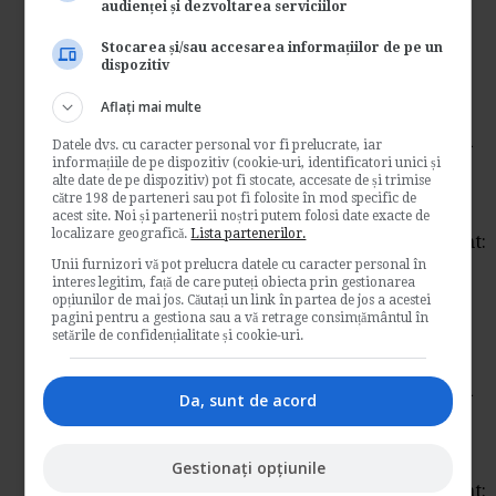
audienței și dezvoltarea serviciilor
privind...
Resurse juridice
Stocarea și/sau accesarea informațiilor de pe un
dispozitiv
→
Citeste mai departe
Aflați mai multe
Monitorul Oficial nr. 785 din
Datele dvs. cu caracter personal vor fi prelucrate, iar
informațiile de pe dispozitiv (cookie-uri, identificatori unici și
04 Noiembrie 2011
alte date de pe dispozitiv) pot fi stocate, accesate de și trimise
către 198 de parteneri sau pot fi folosite în mod specific de
de
Www.e-juridic.ro
acest site. Noi și partenerii noștri putem folosi date exacte de
localizare geografică.
Lista partenerilor.
Actul nr. 1051 din 19 Octombrie 2011 Emitent:
Guvernul Romaniei Hotarare pentru...
Unii furnizori vă pot prelucra datele cu caracter personal în
interes legitim, față de care puteți obiecta prin gestionarea
Resurse juridice
opțiunilor de mai jos. Căutați un link în partea de jos a acestei
pagini pentru a gestiona sau a vă retrage consimțământul în
→
Citeste mai departe
setările de confidențialitate și cookie-uri.
Monitorul Oficial nr. 784 din
Da, sunt de acord
04 Noiembrie 2011
de
Www.e-juridic.ro
Gestionați opțiunile
Actul nr. 1046 din 19 Octombrie 2011 Emitent: