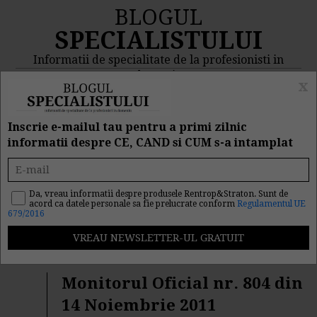
BLOGUL
SPECIALISTULUI
Informatii de specialitate de la profesionisti in
domeniu
x
MENIU
CAUTA
Inscrie e-mailul tau pentru a primi zilnic
informatii despre CE, CAND si CUM s-a intamplat
Rezultat cautare
"cercetari"
Da, vreau informatii despre produsele Rentrop&Straton. Sunt de
acord ca datele personale sa fie prelucrate conform
Regulamentul UE
679/2016
Cautarea facuta dupa cuvantul/sirul de cuvinte
"
cercetari
" a returnat 228 articole.
Monitorul Oficial nr. 804 din
14 Noiembrie 2011