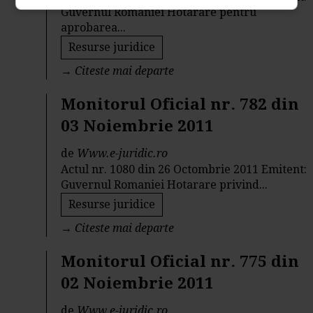
Guvernul Romaniei Hotarare pentru
aprobarea...
Resurse juridice
→
Citeste mai departe
Monitorul Oficial nr. 782 din
03 Noiembrie 2011
de
Www.e-juridic.ro
Actul nr. 1080 din 26 Octombrie 2011 Emitent:
Guvernul Romaniei Hotarare privind...
Resurse juridice
→
Citeste mai departe
Monitorul Oficial nr. 775 din
02 Noiembrie 2011
de
Www.e-juridic.ro