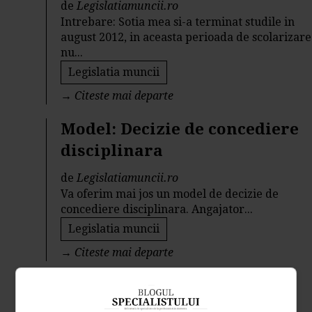
de
Legislatiamuncii.ro
Intrebare: Sotia mea si-a terminat studile in
august 2012, in aceasta perioada de scolarizare
nu...
Legislatia muncii
→
Citeste mai departe
Model: Decizie de concediere
disciplinara
de
Legislatiamuncii.ro
Va oferim mai jos un model de decizie de
concediere disciplinara. Angajator...
Legislatia muncii
→
Citeste mai departe
Formare profesionala:
Schimbarea ocupatiei unui