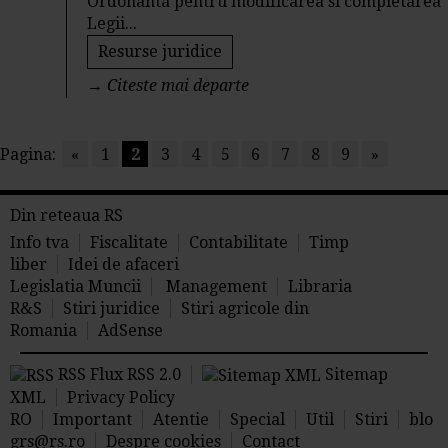
Ordonanta pentru modificarea si completarea
Legii...
Resurse juridice
→
Citeste mai departe
Pagina:
«
1
2
3
4
5
6
7
8
9
»
Din reteaua RS
Info tva
Fiscalitate
Contabilitate
Timp
liber
Idei de afaceri
Legislatia Muncii
Management
Libraria
R&S
Stiri juridice
Stiri agricole din
Romania
AdSense
RSS Flux RSS 2.0
Sitemap
XML
Privacy Policy
RO
Important
Atentie
Special
Util
Stiri
blo
grs@rs.ro
Despre cookies
Contact