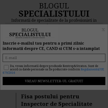
BLOGUL
SPECIALISTULUI
Informatii de specialitate de la profesionisti in
domeniu
x
MENIU
CAUTA
Inscrie e-mailul tau pentru a primi zilnic
informatii despre CE, CAND si CUM s-a intamplat
Rezultat cautare
"cercetari"
Da, vreau informatii despre produsele Rentrop&Straton. Sunt de
acord ca datele personale sa fie prelucrate conform
Regulamentul UE
679/2016
Cautarea facuta dupa cuvantul/sirul de cuvinte
"
cercetari
" a returnat 228 articole.
Fisa postului pentru
Inspector de Specialitate