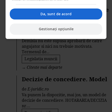
Codul Muncii: Situatii in care
Da, sunt de acord
salariatul poate demisiona
fara preaviz
Gestionați opțiunile
de
Legislatiamuncii.ro
Demisia nu este supusa aprobarii de catre
angajator si nici nu trebuie motivata.
Termenul de...
Legislatia muncii
→
Citeste mai departe
Decizie de concediere. Model
de
E-juridic.ro
Va punem la dispozitie, mai jos, un model de
decizie de concediere. HOTARAREA/DECIZIA
nr....