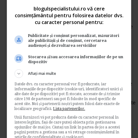
salariat
blogulspecialistului.ro vă cere
consimțământul pentru folosirea datelor dvs.
de
E-juridic.ro
cu caracter personal pentru:
Vom afla prin randurile urmatoare daca este
posibila schimbarea ocupatiei unui salariat
Publicitate și conținut personalizat, măsurători
din...
ale publicității și de conținut, cercetarea
audienței și dezvoltarea serviciilor
Resurse juridice
Stocarea și/sau accesarea informațiilor de pe un
→
Citeste mai departe
dispozitiv
Nerespectarea normelor de
Aflați mai multe
protectia muncii. Penalizare
Datele dvs. cu caracter personal vor fi prelucrate, iar
informațiile de pe dispozitiv (cookie-uri, identificatori unici și
alte date de pe dispozitiv) pot fi stocate, accesate de și trimise
de
E-juridic.ro
către 198 de parteneri sau pot fi folosite în mod specific de
Vom afla prin randurile urmatoare cum poate
acest site. Noi și partenerii noștri putem folosi date exacte de
localizare geografică.
Lista partenerilor.
fi penalizat un angajat care nu respecta
procedurille...
Unii furnizori vă pot prelucra datele cu caracter personal în
interes legitim, față de care puteți obiecta prin gestionarea
Resurse juridice
opțiunilor de mai jos. Căutați un link în partea de jos a acestei
pagini pentru a gestiona sau a vă retrage consimțământul în
→
Citeste mai departe
setările de confidențialitate și cookie-uri.