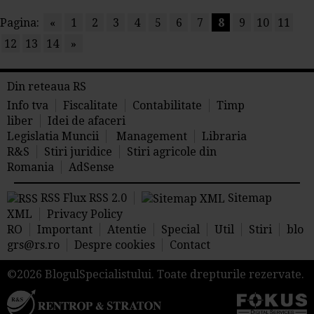
Pagina:
«
1
2
3
4
5
6
7
8
9
10
11
12
13
14
»
Din reteaua RS
Info tva
Fiscalitate
Contabilitate
Timp
liber
Idei de afaceri
Legislatia Muncii
Management
Libraria
R&S
Stiri juridice
Stiri agricole din
Romania
AdSense
RSS Flux RSS 2.0
Sitemap
XML
Privacy Policy
RO
Important
Atentie
Special
Util
Stiri
blo
grs@rs.ro
Despre cookies
Contact
©2026 BlogulSpecialistului. Toate drepturile rezervate.