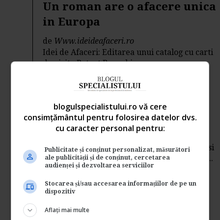
Un roman are o afacere unica
in Europa
de
Www.ideideafaceri.ro
Idei de Afaceri: Editarea unui catalog cu carti
de vizita Petrut Boroghina,...
Management si afaceri
→
Citeste mai departe
blogulspecialistului.ro vă cere
Stand de clatite
consimțământul pentru folosirea datelor dvs.
cu caracter personal pentru:
de
Www.ideideafaceri.ro
Clatita este un aliment extrem de raspandit si
Publicitate și conținut personalizat, măsurători
foarte usor de preparat. Ea are avantajul ca...
ale publicității și de conținut, cercetarea
audienței și dezvoltarea serviciilor
Management si afaceri
Stocarea și/sau accesarea informațiilor de pe un
→
Citeste mai departe
dispozitiv
Cand clientii va vin �pe
Aflați mai multe