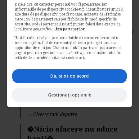
tava�...
Datele dvs. cu caracter personal vor fi prelucrate, iar
informațiile de pe dispozitiv (cookie-uri, identificatori unici și
alte date de pe dispozitiv) pot fi stocate, accesate de și trimise
de
Bruno Medicina
către 198 de parteneri sau pot fi folosite în mod specific de
S-a tot vorbit de importanta tehnicilor de
acest site. Noi și partenerii noștri putem folosi date exacte de
localizare geografică.
Lista partenerilor.
vanzare, a marketingului sau a reclamei, dar
s-a...
Unii furnizori vă pot prelucra datele cu caracter personal în
interes legitim, față de care puteți obiecta prin gestionarea
Management si afaceri
opțiunilor de mai jos. Căutați un link în partea de jos a acestei
pagini pentru a gestiona sau a vă retrage consimțământul în
→
Citeste mai departe
setările de confidențialitate și cookie-uri.
de
Mihai Balescu
Da, sunt de acord
Aud extrem de des aceasta fraza. Oameni
aparent foarte dornici sa faca ceva pe cont
Gestionați opțiunile
propriu o...
Management si afaceri
→
Citeste mai departe
�Nicio afacere nu aduce
bani!�