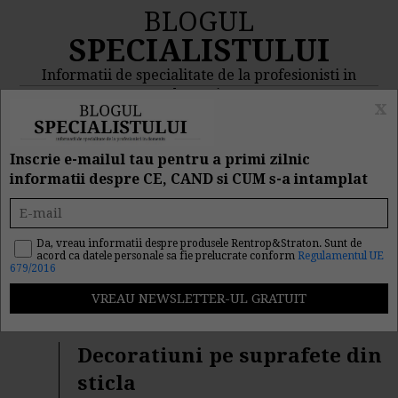
BLOGUL
SPECIALISTULUI
Informatii de specialitate de la profesionisti in
domeniu
x
MENIU
CAUTA
Inscrie e-mailul tau pentru a primi zilnic
informatii despre CE, CAND si CUM s-a intamplat
Rezultat cautare
"business"
Da, vreau informatii despre produsele Rentrop&Straton. Sunt de
acord ca datele personale sa fie prelucrate conform
Regulamentul UE
679/2016
Cautarea facuta dupa cuvantul/sirul de cuvinte
"
business
" a returnat 277 articole.
Decoratiuni pe suprafete din
sticla