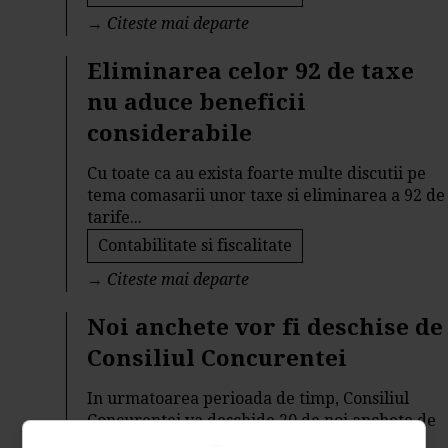
→
Citeste mai departe
Eliminarea celor 92 de taxe
nu aduce beneficii
considerabile
Cu toate ca au exista foarte multe discutii pe
tema comasarii unor taxe si eliminarea a 92 de
tarife...
Contabilitate si fiscalitate
→
Citeste mai departe
Noi anchete vor fi deschise de
Consiliul Concurentei
In urmatoarea perioada de timp, Consiliul
Concurentei va deschide 20 de noi anchete de
investigatie....