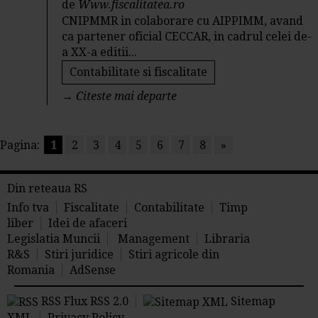
de
Www.fiscalitatea.ro
CNIPMMR in colaborare cu AIPPIMM, avand
ca partener oficial CECCAR, in cadrul celei de-
a XX-a editii...
Contabilitate si fiscalitate
→
Citeste mai departe
Pagina:
1
2
3
4
5
6
7
8
»
Din reteaua RS
Info tva
Fiscalitate
Contabilitate
Timp
liber
Idei de afaceri
Legislatia Muncii
Management
Libraria
R&S
Stiri juridice
Stiri agricole din
Romania
AdSense
RSS Flux RSS 2.0
Sitemap
XML
Privacy Policy