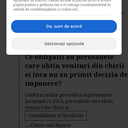
profit
opțiunilor de mai jos. Căutați un link în partea de jos a acestei
pagini pentru a gestiona sau a vă retrage consimțământul în
setările de confidențialitate și cookie-uri.
Analizam situatia unei afaceri cu totul aparte.
Este vorba despre Panera Bread, o cafenea
ce...
Da, sunt de acord
Contabilitate si fiscalitate
→
Citeste mai departe
Gestionați opțiunile
Ce obligatii au persoanele
care obtin venituri din chirii
si inca nu au primit decizia de
impunere?
Conform noilor prevederi reglementate
incepand cu 2014, persoanele care obtin
venituri din chirii si...
Contabilitate si fiscalitate
→
Citeste mai departe