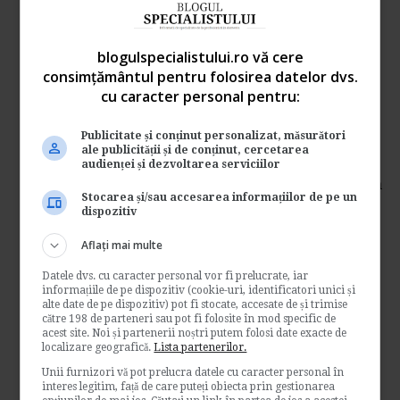
Contabilitate si fiscalitate
→
Citeste mai departe
blogulspecialistului.ro vă cere
consimțământul pentru folosirea datelor dvs.
Motivul neincrederii
cu caracter personal pentru:
romanilor in economia
Publicitate și conținut personalizat, măsurători
anului 2014
ale publicității și de conținut, cercetarea
audienței și dezvoltarea serviciilor
Romanii nu cred ca economia isi va reveni in
Stocarea și/sau accesarea informațiilor de pe un
anul 2014 iar redresarea economiei nu este
dispozitiv
vazuta ca...
Aflați mai multe
Contabilitate si fiscalitate
Datele dvs. cu caracter personal vor fi prelucrate, iar
→
Citeste mai departe
informațiile de pe dispozitiv (cookie-uri, identificatori unici și
alte date de pe dispozitiv) pot fi stocate, accesate de și trimise
Cum sa ai o afacere de 3
către 198 de parteneri sau pot fi folosite în mod specific de
acest site. Noi și partenerii noștri putem folosi date exacte de
miliarde de dolari fara sa
localizare geografică.
Lista partenerilor.
platesti TVA sau impozit pe
Unii furnizori vă pot prelucra datele cu caracter personal în
interes legitim, față de care puteți obiecta prin gestionarea