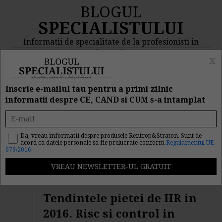
BLOGUL
SPECIALISTULUI
Informatii de specialitate de la profesionisti in
domeniu
x
MENIU
CAUTA
Inscrie e-mailul tau pentru a primi zilnic
informatii despre CE, CAND si CUM s-a intamplat
Rezultat cautare
"business"
Da, vreau informatii despre produsele Rentrop&Straton. Sunt de
acord ca datele personale sa fie prelucrate conform
Regulamentul UE
679/2016
Cautarea facuta dupa cuvantul/sirul de cuvinte
"
business
" a returnat 277 articole.
Tendintele pietei de HR in
2016. Risc si control in