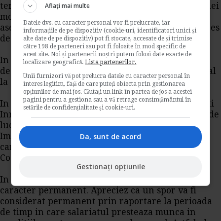
termen de 20 de zile lucratoare de la data aparitiei
Aflați mai multe
modificarii, cu exceptia situatiilor In care o
Datele dvs. cu caracter personal vor fi prelucrate, iar
asemenea modificare este prevazuta In mod expres
informațiile de pe dispozitiv (cookie-uri, identificatori unici și
de lege.
alte date de pe dispozitiv) pot fi stocate, accesate de și trimise
către 198 de parteneri sau pot fi folosite în mod specific de
acest site. Noi și partenerii noștri putem folosi date exacte de
In consecinta, In termen de 20 de zile lucratoare
localizare geografică.
Lista partenerilor.
de la aparitia modificarii veti Incheia act aditional
Unii furnizori vă pot prelucra datele cu caracter personal în
la contractul individual de munca.
interes legitim, față de care puteți obiecta prin gestionarea
opțiunilor de mai jos. Căutați un link în partea de jos a acestei
pagini pentru a gestiona sau a vă retrage consimțământul în
In registrul general de evidenta a salariatilor veti
setările de confidențialitate și cookie-uri.
Inregistra modificarea repartizarii programului de
lucru cel târziu In ziua lucratoare anterioara
Implinirii termenului de 20 de zile lucratoare In
Da, sunt de acord
care aveti obligatia, potrivit art. 17 alin. (5) din
Codul muncii, sa Incheiati actul aditional.
Gestionați opțiunile
In legislatie nu exista o definitie a sporurilor cu
caracter permanent. Apreciez ca un spor va fi
considerat permanent prin raportare la perioada
de timp in care salariatul presteaza munca in