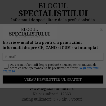
BLOGUL
SPECIALISTULUI
Informatii de specialitate de la profesionisti in
domeniu
x
MENIU
CAUTA
Inscrie e-mailul tau pentru a primi zilnic
informatii despre CE, CAND si CUM s-a intamplat
Calculul sporului pentru
munca de noapte
Da, vreau informatii despre produsele Rentrop&Straton. Sunt de
acord ca datele personale sa fie prelucrate conform
Regulamentul UE
679/2016
Publicat de catre
Www.legislatiamuncii.ro
Nr. vizualizari: 12363
Rating utilizatori: 3.78 din 9 voturi