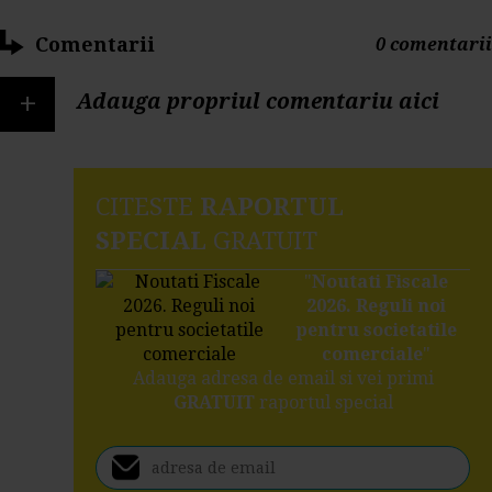
Comentarii
0 comentarii
+
Adauga propriul comentariu aici
CITESTE
RAPORTUL
SPECIAL
GRATUIT
"
Noutati Fiscale
2026. Reguli noi
pentru societatile
comerciale
"
Adauga adresa de email si vei primi
GRATUIT
raportul special