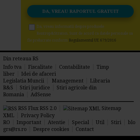
Da, vreau informatii despre produsele
Rentrop&Straton. Sunt de acord ca datele personale sa
fie prelucrate conform
Regulamentul UE 679/2016
Din reteaua RS
Info tva
Fiscalitate
Contabilitate
Timp
liber
Idei de afaceri
Legislatia Muncii
Management
Libraria
R&S
Stiri juridice
Stiri agricole din
Romania
AdSense
RSS Flux RSS 2.0
Sitemap
XML
Privacy Policy
RO
Important
Atentie
Special
Util
Stiri
blo
grs@rs.ro
Despre cookies
Contact