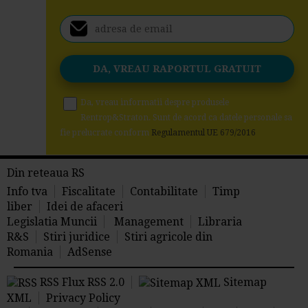
Da, vreau informatii despre produsele
Rentrop&Straton. Sunt de acord ca datele personale sa
fie prelucrate conform
Regulamentul UE 679/2016
Din reteaua RS
Info tva
Fiscalitate
Contabilitate
Timp
liber
Idei de afaceri
Legislatia Muncii
Management
Libraria
R&S
Stiri juridice
Stiri agricole din
Romania
AdSense
RSS Flux RSS 2.0
Sitemap
XML
Privacy Policy