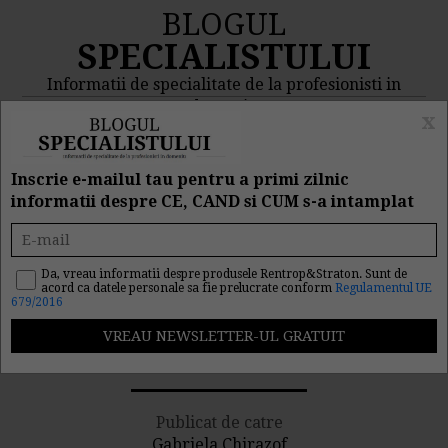
BLOGUL
SPECIALISTULUI
Informatii de specialitate de la profesionisti in
domeniu
x
MENIU
CAUTA
Inscrie e-mailul tau pentru a primi zilnic
informatii despre CE, CAND si CUM s-a intamplat
Promulgarea legii
majorarii salariale ale
Da, vreau informatii despre produsele Rentrop&Straton. Sunt de
acord ca datele personale sa fie prelucrate conform
Regulamentul UE
679/2016
profesorilor o eroare
05/05/2009
Publicat de catre
Gabriela Chirazof