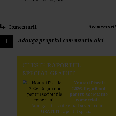
Comentarii
0 comentarii
+
Adauga propriul comentariu aici
CITESTE
RAPORTUL
SPECIAL
GRATUIT
"
Noutati Fiscale
2026. Reguli noi
pentru societatile
comerciale
"
Adauga adresa de email si vei primi
GRATUIT
raportul special