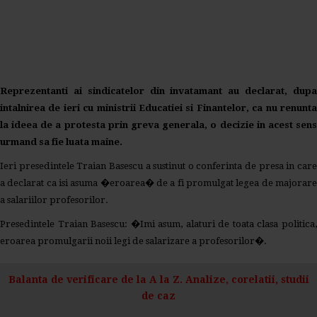
Reprezentanti ai sindicatelor din invatamant au declarat, dupa
intalnirea de ieri cu ministrii Educatiei si Finantelor, ca nu renunta
la ideea de a protesta prin greva generala, o decizie in acest sens
urmand sa fie luata maine.
Ieri presedintele Traian Basescu a sustinut o conferinta de presa in care
a declarat ca isi asuma �eroarea� de a fi promulgat legea de majorare
a salariilor profesorilor.
Presedintele Traian Basescu: �Imi asum, alaturi de toata clasa politica,
eroarea promulgarii noii legi de salarizare a profesorilor�.
Balanta de verificare de la A la Z. Analize, corelatii, studii
de caz