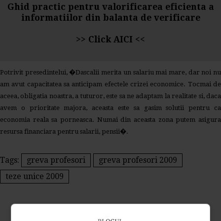
Ghid practic pentru valorificarea eficienta a
informatiilor din balanta de verificare
>>
Click AICI
<<
Potrivit presedintelui, �Dascalii merita un salariu mai mare, dar noi nu
am avut capacitatea sa anticipam efectele crizei economice. Tocmai de
aceea, obligatia noastra, a tuturor, este sa ne adaptam la realitate si, daca
avem o prioritate majora, aceasta este sa gasim solutii pentru ca
economia reala sa porneasca. Numai din aceasta zona putem asigura
resursa financiara pentru salarii, pensii�.
Tags:
greva profesori
greva profesori 2009
teze unice 2009