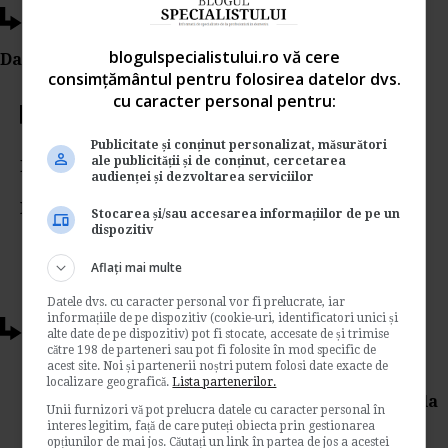
Ti-a placut acest articol?
blogulspecialistului.ro vă cere
Da Like, Printeaza sau trimite pe Email!
consimțământul pentru folosirea datelor dvs.
cu caracter personal pentru:
Votati articolul
Publicitate și conținut personalizat, măsurători
ale publicității și de conținut, cercetarea
Rating:
audienței și dezvoltarea serviciilor
Nota:
5
din
1
voturi
Stocarea și/sau accesarea informațiilor de pe un
dispozitiv
Aflați mai multe
Datele dvs. cu caracter personal vor fi prelucrate, iar
informațiile de pe dispozitiv (cookie-uri, identificatori unici și
Articole conexe
alte date de pe dispozitiv) pot fi stocate, accesate de și trimise
către 198 de parteneri sau pot fi folosite în mod specific de
acest site. Noi și partenerii noștri putem folosi date exacte de
Ministerul Muncii: Proiect pentru
localizare geografică.
Lista partenerilor.
acordarea de beneficii de asistenta sociala
Unii furnizori vă pot prelucra datele cu caracter personal în
interes legitim, față de care puteți obiecta prin gestionarea
de
Www.legislatiamuncii.ro
opțiunilor de mai jos. Căutați un link în partea de jos a acestei