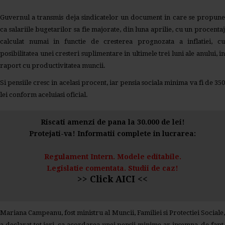
Guvernul a transmis deja sindicatelor un document in care se propune
ca salariile bugetarilor sa fie majorate, din luna aprilie, cu un procentaj
calculat numai in functie de cresterea prognozata a inflatiei, cu
posibilitatea unei cresteri suplimentare in ultimele trei luni ale anului, in
raport cu productivitatea muncii.
Si pensiile cresc in acelasi procent, iar pensia sociala minima va fi de 350
lei conform aceluiasi oficial.
Riscati amenzi de pana la 30.000 de lei!
Protejati-va! Informatii complete in lucrarea:
Regulament Intern. Modele editabile.
Legislatie comentata. Studii de caz!
>> Click AICI <<
Mariana Campeanu, fost ministru al Muncii, Familiei si Protectiei Sociale,
a declarat tot ieri, ca acordarea unei pensii minime ar insemna, de fapt,