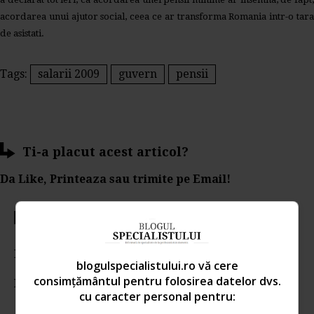
acordarea unui ajutor social, ceea ce ar transforma Romania intr-o tara
de asistati.
Tags:
salarii 2009
guvern
pensii
Ti-a placut acest articol?
Da Like, Printeaza sau trimite pe Email!
Votati articolul
Rating:
blogulspecialistului.ro vă cere
consimțământul pentru folosirea datelor dvs.
Nota:
5
din
1
voturi
cu caracter personal pentru: