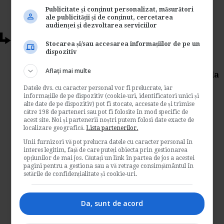
Publicitate și conținut personalizat, măsurători
ale publicității și de conținut, cercetarea
audienței și dezvoltarea serviciilor
Articole conexe
Stocarea și/sau accesarea informațiilor de pe un
dispozitiv
Ministerul Muncii: Proiect pentru
Aflați mai multe
acordarea de beneficii de asistenta sociala
Datele dvs. cu caracter personal vor fi prelucrate, iar
de
Www.legislatiamuncii.ro
informațiile de pe dispozitiv (cookie-uri, identificatori unici și
Ministerul Muncii a emis recent spre
alte date de pe dispozitiv) pot fi stocate, accesate de și trimise
către 198 de parteneri sau pot fi folosite în mod specific de
dezbatere Proiectul de hotarare pentru
acest site. Noi și partenerii noștri putem folosi date exacte de
modificarea si completarea Normelor
localizare geografică.
Lista partenerilor.
metodologice de aplicare a...
Unii furnizori vă pot prelucra datele cu caracter personal în
Legislatia muncii
interes legitim, față de care puteți obiecta prin gestionarea
opțiunilor de mai jos. Căutați un link în partea de jos a acestei
pagini pentru a gestiona sau a vă retrage consimțământul în
→
Citeste mai departe
setările de confidențialitate și cookie-uri.
Modificarile din Codul Muncii au dus la
amenzi de peste 75 milioane de lei
Da, sunt de acord
de
Www.legislatiamuncii.ro