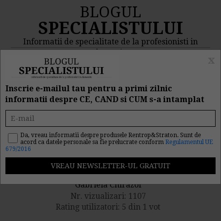
BLOGUL
SPECIALISTULUI
Informatii de specialitate de la profesionisti in
domeniu
x
MENIU
CAUTA
Inscrie e-mailul tau pentru a primi zilnic
informatii despre CE, CAND si CUM s-a intamplat
Salarii si pensii in 2009
30/01/2009
Da, vreau informatii despre produsele Rentrop&Straton. Sunt de
acord ca datele personale sa fie prelucrate conform
Regulamentul UE
679/2016
Publicat de catre
Gabriela Chirazof
Nr. vizualizari: 1107
Rating utilizatori: 5 din 1 vot