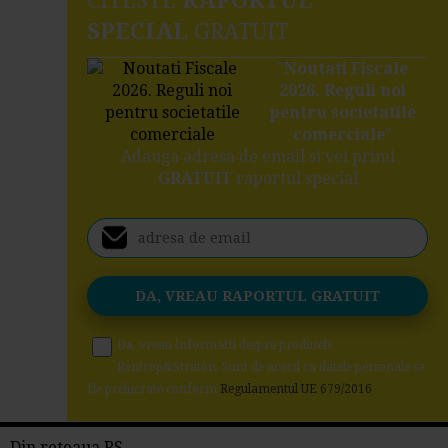
CITESTE
RAPORTUL
SPECIAL
GRATUIT
"
Noutati Fiscale
2026. Reguli noi
pentru societatile
comerciale
"
Adauga adresa de email si vei primi
GRATUIT
raportul special
Da, vreau informatii despre produsele
Rentrop&Straton. Sunt de acord ca datele personale sa
fie prelucrate conform
Regulamentul UE 679/2016
Din reteaua RS