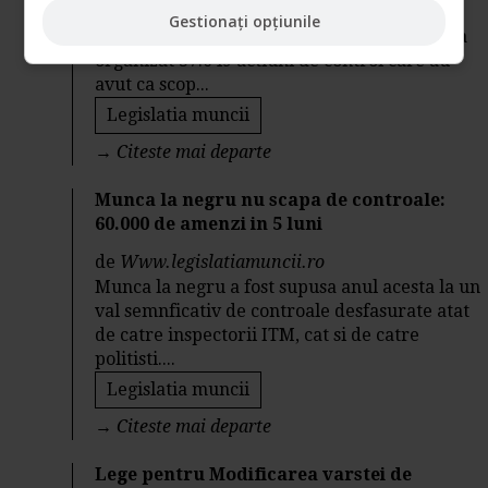
Incepand cu data de 2 mai a.c. si pana la
Gestionați opțiunile
sfarsitul lunii septembrie, Inspectia Muncii a
organizat 37.649 actiuni de control care au
avut ca scop...
Legislatia muncii
→
Citeste mai departe
Munca la negru nu scapa de controale:
60.000 de amenzi in 5 luni
de
Www.legislatiamuncii.ro
Munca la negru a fost supusa anul acesta la un
val semnficativ de controale desfasurate atat
de catre inspectorii ITM, cat si de catre
politisti....
Legislatia muncii
→
Citeste mai departe
Lege pentru Modificarea varstei de