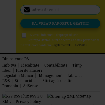
Da, vreau informatii despre produsele
Rentrop&Straton. Sunt de acord ca datele personale sa
fie prelucrate conform
Regulamentul UE 679/2016
Din reteaua RS
Info tva
Fiscalitate
Contabilitate
Timp
liber
Idei de afaceri
Legislatia Muncii
Management
Libraria
R&S
Stiri juridice
Stiri agricole din
Romania
AdSense
RSS Flux RSS 2.0
Sitemap
XML
Privacy Policy