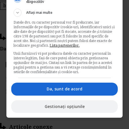
dispozitiv
broccoli
Aflați mai multe
Datele dvs. cu caracter personal vor fi prelucrate, iar
informațiile de pe dispozitiv (cookie-uri, identificatori unici și
alte date de pe dispozitiv) pot fi stocate, accesate de și trimise
către 198 de parteneri sau pot fi folosite în mod specific de
Ti-a placut acest articol?
acest site. Noi și partenerii noștri putem folosi date exacte de
localizare geografică.
Lista partenerilor.
Da Like, Printeaza sau trimite pe Email!
Unii furnizori vă pot prelucra datele cu caracter personal în
interes legitim, față de care puteți obiecta prin gestionarea
opțiunilor de mai jos. Căutați un link în partea de jos a acestei
Votati articolul
pagini pentru a gestiona sau a vă retrage consimțământul în
setările de confidențialitate și cookie-uri.
Rating:
Da, sunt de acord
Nota:
5
din
1
voturi
Gestionați opțiunile
Articole conexe