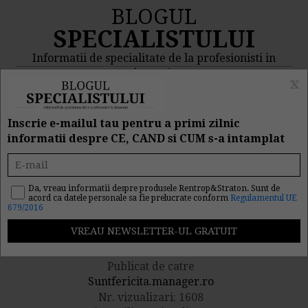
BLOGUL
SPECIALISTULUI
Informatii de specialitate de la profesionisti in
domeniu
x
MENIU
CAUTA
Inscrie e-mailul tau pentru a primi zilnic
informatii despre CE, CAND si CUM s-a intamplat
3 combinatii de alimente
pentru un organism
Da, vreau informatii despre produsele Rentrop&Straton. Sunt de
acord ca datele personale sa fie prelucrate conform
Regulamentul UE
679/2016
sanatos
Publicat de catre
Suntfericita.manager.ro
Nr. vizualizari: 1608