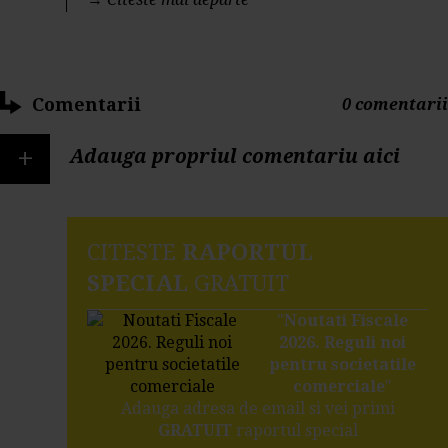
Comentarii
0 comentarii
+
Adauga propriul comentariu aici
CITESTE
RAPORTUL
SPECIAL
GRATUIT
"
Noutati Fiscale
2026. Reguli noi
pentru societatile
comerciale
"
Adauga adresa de email si vei primi
GRATUIT
raportul special