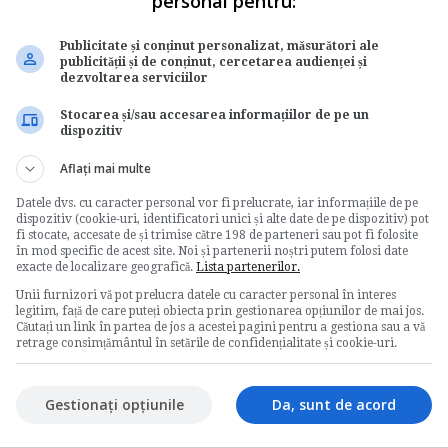
personal pentru:
Publicitate și conținut personalizat, măsurători ale
publicității și de conținut, cercetarea audienței și
dezvoltarea serviciilor
Stocarea și/sau accesarea informațiilor de pe un
dispozitiv
Aflați mai multe
Datele dvs. cu caracter personal vor fi prelucrate, iar informațiile de pe
dispozitiv (cookie-uri, identificatori unici și alte date de pe dispozitiv) pot
fi stocate, accesate de și trimise către 198 de parteneri sau pot fi folosite
în mod specific de acest site. Noi și partenerii noștri putem folosi date
exacte de localizare geografică.
Lista partenerilor.
Unii furnizori vă pot prelucra datele cu caracter personal în interes
legitim, față de care puteți obiecta prin gestionarea opțiunilor de mai jos.
Căutați un link în partea de jos a acestei pagini pentru a gestiona sau a vă
retrage consimțământul în setările de confidențialitate și cookie-uri.
Gestionați opțiunile
Da, sunt de acord