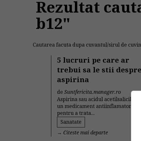
Rezultat caut
b12"
Cautarea facuta dupa cuvantul/sirul de cuvin
5 lucruri pe care ar
trebui sa le stii despr
aspirina
de
Suntfericita.manager.ro
Aspirina sau acidul acetilsalicilic e
un medicament antiinflamator folo
pentru a trata...
Sanatate
→
Citeste mai departe