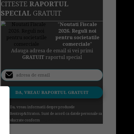
CITESTE
RAPORTUL
SPECIAL
GRATUIT
"
Noutati Fiscale
2026. Reguli noi
pentru societatile
comerciale
"
Adauga adresa de email si vei primi
GRATUIT
raportul special
Da, vreau informatii despre produsele
Rentrop&Straton. Sunt de acord ca datele personale sa
fie prelucrate conform
Regulamentul UE 679/2016