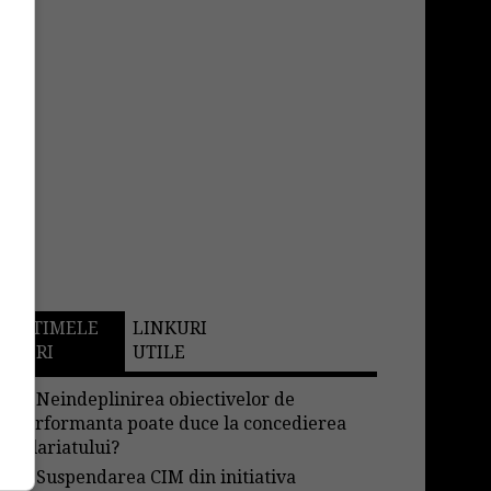
ULTIMELE
LINKURI
STIRI
UTILE
→
Neindeplinirea obiectivelor de
performanta poate duce la concedierea
salariatului?
→
Suspendarea CIM din initiativa