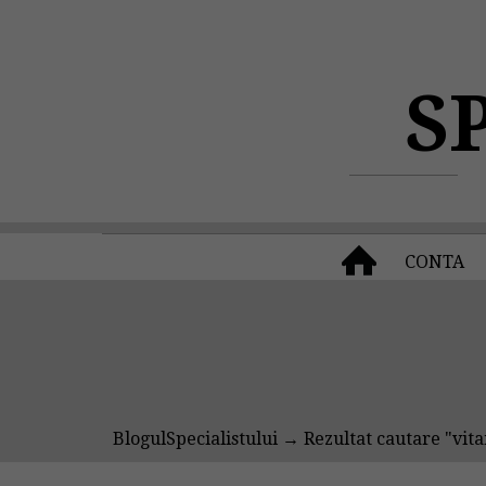
S
CONTA
BlogulSpecialistului
→ Rezultat cautare "vit