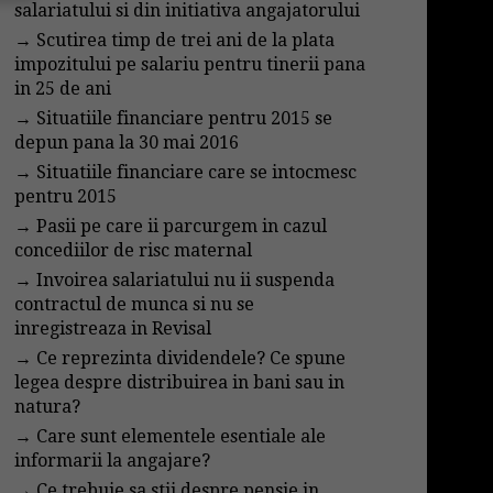
salariatului si din initiativa angajatorului
→
Scutirea timp de trei ani de la plata
impozitului pe salariu pentru tinerii pana
in 25 de ani
→
Situatiile financiare pentru 2015 se
depun pana la 30 mai 2016
→
Situatiile financiare care se intocmesc
pentru 2015
→
Pasii pe care ii parcurgem in cazul
concediilor de risc maternal
→
Invoirea salariatului nu ii suspenda
contractul de munca si nu se
inregistreaza in Revisal
→
Ce reprezinta dividendele? Ce spune
legea despre distribuirea in bani sau in
natura?
→
Care sunt elementele esentiale ale
informarii la angajare?
→
Ce trebuie sa stii despre pensie in