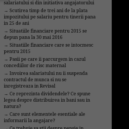
salariatului si din initiativa angajatorului
→
Scutirea timp de trei ani de la plata
impozitului pe salariu pentru tinerii pana
in 25 de ani
→
Situatiile financiare pentru 2015 se
depun pana la 30 mai 2016
→
Situatiile financiare care se intocmesc
pentru 2015
→
Pasii pe care ii parcurgem in cazul
concediilor de risc maternal
→
Invoirea salariatului nu ii suspenda
contractul de munca si nu se
inregistreaza in Revisal
→
Ce reprezinta dividendele? Ce spune
legea despre distribuirea in bani sau in
natura?
→
Care sunt elementele esentiale ale
informarii la angajare?
→
Ce trebuie sa stii despre pensie in