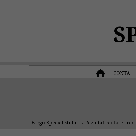
S
CONTA
BlogulSpecialistului
→ Rezultat cautare "rec