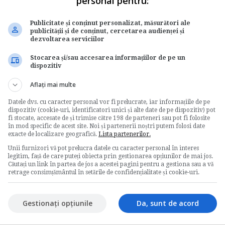
personal pentru:
Publicitate și conținut personalizat, măsurători ale
publicității și de conținut, cercetarea audienței și
dezvoltarea serviciilor
Stocarea și/sau accesarea informațiilor de pe un
dispozitiv
Aflați mai multe
Datele dvs. cu caracter personal vor fi prelucrate, iar informațiile de pe
dispozitiv (cookie-uri, identificatori unici și alte date de pe dispozitiv) pot
fi stocate, accesate de și trimise către 198 de parteneri sau pot fi folosite
în mod specific de acest site. Noi și partenerii noștri putem folosi date
exacte de localizare geografică.
Lista partenerilor.
Unii furnizori vă pot prelucra datele cu caracter personal în interes
legitim, față de care puteți obiecta prin gestionarea opțiunilor de mai jos.
Căutați un link în partea de jos a acestei pagini pentru a gestiona sau a vă
retrage consimțământul în setările de confidențialitate și cookie-uri.
Gestionați opțiunile
Da, sunt de acord