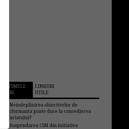
ULTIMELE
LINKURI
STIRI
UTILE
→
Neindeplinirea obiectivelor de
performanta poate duce la concedierea
salariatului?
→
Suspendarea CIM din initiativa