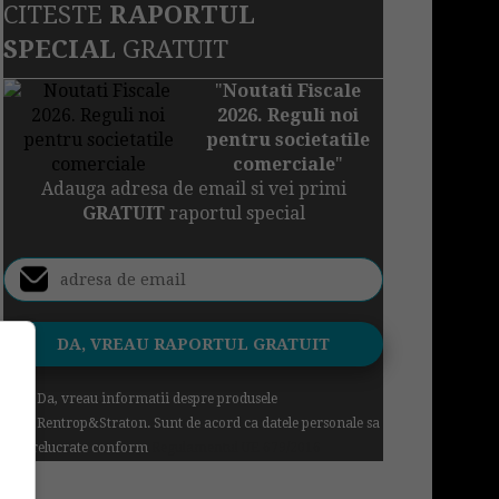
CITESTE
RAPORTUL
SPECIAL
GRATUIT
"
Noutati Fiscale
2026. Reguli noi
pentru societatile
comerciale
"
Adauga adresa de email si vei primi
GRATUIT
raportul special
Da, vreau informatii despre produsele
Rentrop&Straton. Sunt de acord ca datele personale sa
fie prelucrate conform
Regulamentul UE 679/2016