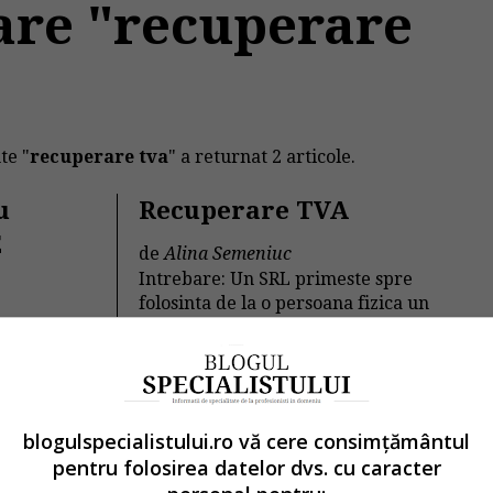
are "recuperare
te "
recuperare tva
" a returnat 2 articole.
u
Recuperare TVA
E
de
Alina Semeniuc
Intrebare: Un SRL primeste spre
folosinta de la o persoana fizica un
imobil, printr-un...
in
Contabilitate si fiscalitate
→
Citeste mai departe
blogulspecialistului.ro vă cere consimțământul
pentru folosirea datelor dvs. cu caracter