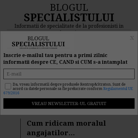
BLOGUL
SPECIALISTULUI
Informatii de specialitate de la profesionisti in
domeniu
x
MENIU
CAUTA
Inscrie e-mailul tau pentru a primi zilnic
informatii despre CE, CAND si CUM s-a intamplat
Rezultat cautare
"petreceri private"
Da, vreau informatii despre produsele Rentrop&Straton. Sunt de
acord ca datele personale sa fie prelucrate conform
Regulamentul UE
679/2016
Cautarea facuta dupa cuvantul/sirul de cuvinte "
petreceri
private
" a returnat 4 articole.
Cum ridicam moralul
angajatilor...