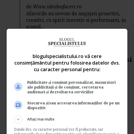
de
Www.ideideafaceri.ro
Afacerile au nevoie de angajati proactivi,
creativi, cu spirit inovativ si performanti, in
scopul...
Management si afaceri
→
Citeste mai departe
blogulspecialistului.ro vă cere
3 idei de afaceri profitabile si
consimțământul pentru folosirea datelor dvs.
fara investitii initiale
cu caracter personal pentru:
de
Www.ideideafaceri.ro
Publicitate și conținut personalizat, măsurători
Multe persoane doresc sa inceapa o afacere
ale publicității și de conținut, cercetarea
audienței și dezvoltarea serviciilor
fara sa sa faca investitii financiare in
demararea ei....
Stocarea și/sau accesarea informațiilor de pe un
dispozitiv
Management si afaceri
→
Citeste mai departe
Aflați mai multe
Datele dvs. cu caracter personal vor fi prelucrate, iar
6 moduri inedite de a va