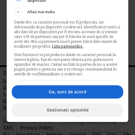
dispozitiv
concubinajului
Aflați mai multe
de
Www.e-juridic.ro
Datele dvs. cu caracter personal vor fi prelucrate, iar
Intrebare: Am o societate (srl) unde sunt
informațiile de pe dispozitiv (cookie-uri, identificatori unici și
asociat unic si care a fost infiintata in
alte date de pe dispozitiv) pot fi stocate, accesate de și trimise
noiembrie...
către 198 de parteneri sau pot fi folosite în mod specific de
acest site. Noi și partenerii noștri putem folosi date exacte de
Resurse juridice
localizare geografică.
Lista partenerilor.
→
Citeste mai departe
Unii furnizori vă pot prelucra datele cu caracter personal în
interes legitim, față de care puteți obiecta prin gestionarea
opțiunilor de mai jos. Căutați un link în partea de jos a acestei
pagini pentru a gestiona sau a vă retrage consimțământul în
Din reteaua RS
setările de confidențialitate și cookie-uri.
Info tva
Fiscalitate
Contabilitate
Timp
liber
Idei de afaceri
Da, sunt de acord
Legislatia Muncii
Management
Libraria
R&S
Stiri juridice
Stiri agricole din
Romania
AdSense
Gestionați opțiunile
RSS Flux RSS 2.0
Sitemap
XML
Privacy Policy
RO
Important
Atentie
Special
Util
Stiri
blo