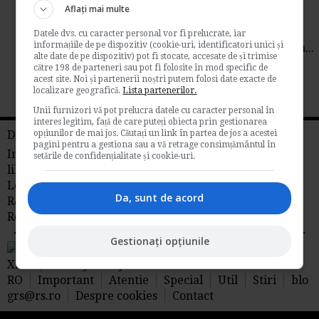
Aflați mai multe
de
Cristina Zgheran
In marile negocieri, este vorba doar despre
Datele dvs. cu caracter personal vor fi prelucrate, iar
informațiile de pe dispozitiv (cookie-uri, identificatori unici și
emotii. Teoria ii apartine lui David Bell, de la...
alte date de pe dispozitiv) pot fi stocate, accesate de și trimise
Management si afaceri
către 198 de parteneri sau pot fi folosite în mod specific de
acest site. Noi și partenerii noștri putem folosi date exacte de
localizare geografică.
→
Citeste mai departe
Lista partenerilor.
Unii furnizori vă pot prelucra datele cu caracter personal în
interes legitim, față de care puteți obiecta prin gestionarea
Din reteaua RS
opțiunilor de mai jos. Căutați un link în partea de jos a acestei
pagini pentru a gestiona sau a vă retrage consimțământul în
Info tva
Fiscalitate
Contabilitate
Timp
setările de confidențialitate și cookie-uri.
liber
Idei de afaceri
Legislatia Muncii
Management
Libraria
Da, sunt de acord
R&S
Stiri juridice
Stiri agricole din
Romania
AdSense
Gestionați opțiunile
RSS Flux RSS 2.0
Sitemap
XML
Privacy Policy
RO
Important
Atentie
Special
Util
Stiri
blo
grs@rs.ro
Despre cookies
Contact