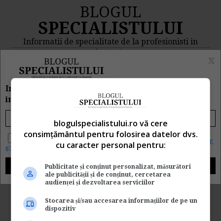
BLOGUL
SPECIALISTULUI
Informatii de specialitate de la profesionisti in
domeniu
x
MENIU
CAUTA
Inscrie e-mailul tau pentru a primi zilnic
informatii despre CE, CAND si CUM s-a intamplat
Rezultat cautare
blogulspecialistului.ro vă cere
consimțământul pentru folosirea datelor dvs.
"interpublic group inc"
Da, vreau informatii despre produsele Rentrop&Straton. Sunt de
acord ca datele personale sa fie prelucrate conform
Regulamentul UE
cu caracter personal pentru:
679/2016
Cautarea facuta dupa cuvantul/sirul de cuvinte
Publicitate și conținut personalizat, măsurători
"
interpublic group inc
" a returnat 1 articole.
ale publicității și de conținut, cercetarea
audienței și dezvoltarea serviciilor
In marile negocieri, este
Stocarea și/sau accesarea informațiilor de pe un
dispozitiv
vorba doar despre emotii