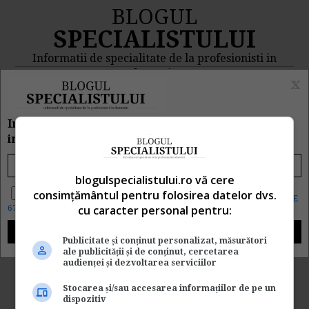
BLOGUL
SPECIALISTULUI
Informatii de specialitate de la profesionisti in
domeniu
x
MENIU
CAUTA
Inscrie e-mailul tau pentru a primi zilnic
informatii despre CE, CAND si CUM s-a intamplat
Rezultat cautare
blogulspecialistului.ro vă cere
"eficienta hr"
Da, vreau informatii despre produsele Rentrop&Straton. Sunt de
consimțământul pentru folosirea datelor dvs.
acord ca datele personale sa fie prelucrate conform
Regulamentul UE
cu caracter personal pentru:
679/2016
Cautarea facuta dupa cuvantul/sirul de cuvinte "
eficienta
hr
" a returnat 1 articole.
Publicitate și conținut personalizat, măsurători
ale publicității și de conținut, cercetarea
audienței și dezvoltarea serviciilor
Top 31 criterii de evaluare a
Stocarea și/sau accesarea informațiilor de pe un
angajatilor
dispozitiv