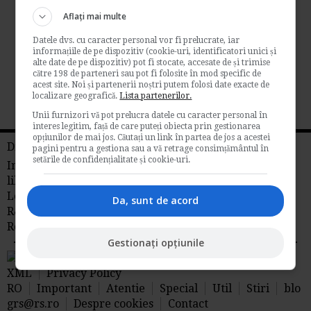
de
Aflați mai multe
Evaluarea angajatilor reprezinta un proces
Datele dvs. cu caracter personal vor fi prelucrate, iar
obligatoriu pentru profitabilitatea oricarei
informațiile de pe dispozitiv (cookie-uri, identificatori unici și
companii sau...
alte date de pe dispozitiv) pot fi stocate, accesate de și trimise
către 198 de parteneri sau pot fi folosite în mod specific de
Contabilitate si fiscalitate
acest site. Noi și partenerii noștri putem folosi date exacte de
localizare geografică.
Lista partenerilor.
→
Citeste mai departe
Unii furnizori vă pot prelucra datele cu caracter personal în
interes legitim, față de care puteți obiecta prin gestionarea
opțiunilor de mai jos. Căutați un link în partea de jos a acestei
Din reteaua RS
pagini pentru a gestiona sau a vă retrage consimțământul în
setările de confidențialitate și cookie-uri.
Info tva
Fiscalitate
Contabilitate
Timp
liber
Idei de afaceri
Legislatia Muncii
Management
Libraria
Da, sunt de acord
R&S
Stiri juridice
Stiri agricole din
Romania
AdSense
Gestionați opțiunile
RSS Flux RSS 2.0
Sitemap
XML
Privacy Policy
RO
Important
Atentie
Special
Util
Stiri
blo
grs@rs.ro
Despre cookies
Contact