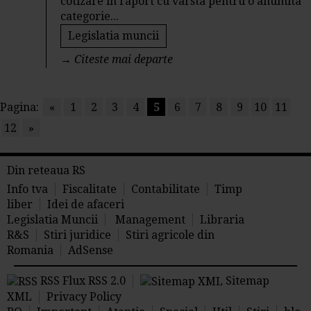
cotizare in raport cu varsta pentru o anumita
categorie...
Legislatia muncii
→
Citeste mai departe
Pagina:
«
1
2
3
4
5
6
7
8
9
10
11
12
»
Din reteaua RS
Info tva
Fiscalitate
Contabilitate
Timp
liber
Idei de afaceri
Legislatia Muncii
Management
Libraria
R&S
Stiri juridice
Stiri agricole din
Romania
AdSense
RSS Flux RSS 2.0
Sitemap
XML
Privacy Policy