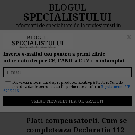
BLOGUL
SPECIALISTULUI
Informatii de specialitate de la profesionisti in
domeniu
x
MENIU
CAUTA
Inscrie e-mailul tau pentru a primi zilnic
informatii despre CE, CAND si CUM s-a intamplat
Rezultat cautare
"asigurari sociale"
Da, vreau informatii despre produsele Rentrop&Straton. Sunt de
acord ca datele personale sa fie prelucrate conform
Regulamentul UE
679/2016
Cautarea facuta dupa cuvantul/sirul de cuvinte "
asigurari
sociale
" a returnat 418 articole.
Plati compensatorii. Cum se
completeaza Declaratia 112