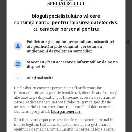
Hotarare judecatoreasca.
blogulspecialistului.ro vă cere
Drepturi salariale datorate
consimțământul pentru folosirea datelor dvs.
cu caracter personal pentru:
de
E-juridic.ro
Supunem atentiei dvs. un caz practic referitor
Publicitate și conținut personalizat, măsurători
ale publicității și de conținut, cercetarea
la drepturile salariale datorate in baza unei...
audienței și dezvoltarea serviciilor
Resurse juridice
Stocarea și/sau accesarea informațiilor de pe un
→
Citeste mai departe
dispozitiv
Aflați mai multe
Declaratii care se depun de
catre o intreprindere
Datele dvs. cu caracter personal vor fi prelucrate, iar
informațiile de pe dispozitiv (cookie-uri, identificatori unici și
individuala in 2013
alte date de pe dispozitiv) pot fi stocate, accesate de și trimise
către 198 de parteneri sau pot fi folosite în mod specific de
acest site. Noi și partenerii noștri putem folosi date exacte de
de
Contabilul.ro
localizare geografică.
Lista partenerilor.
O intreprindere individuala neplatitoare de
Unii furnizori vă pot prelucra datele cu caracter personal în
TVA, fara salariati, trebuie sa depuna
interes legitim, față de care puteți obiecta prin gestionarea
declaratiile...
opțiunilor de mai jos. Căutați un link în partea de jos a acestei