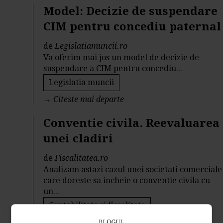
Model: Decizie de suspendare
CIM pentru concediu paternal
de
Legislatiamuncii.ro
Va oferim mai jos un model de decizie de
suspendare a CIM pentru concediu...
Legislatia muncii
→
Citeste mai departe
Conventie civila. Reevaluarea
unei cladiri
de
Fiscalitatea.ro
Analizam astazi cazul unei societati comerciale
care doreste sa incheie o conventie civila cu
un...
Contabilitate si fiscalitate
→
Citeste mai departe