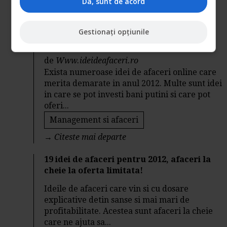
Da, sunt de acord
Management si afaceri
→
Citeste mai departe
Gestionați opțiunile
Idei de afaceri online de initiat in 2012
de
Www.ideideafaceri.ro
Exista numeroase idei de afaceri online care
merita demarate in anul 2012. Multe sunt idei
in care se pot investi bani putini si care pot
oferi...
Management si afaceri
→
Citeste mai departe
19 idei de afaceri pentru 2012, afaceri la
cheie la oferta limitata!
Ideile de afaceri care vin si cu dosare
explicative detin sanse si mai mari de
profitabilitate. Acestea sunt afaceri la cheie
care ne ajuta sa...