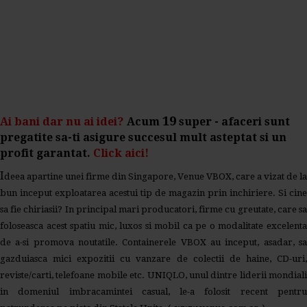
19
Ai bani dar nu ai idei?
Acum
super - afaceri sunt
pregatite sa-ti asigure succesul mult asteptat si un
profit garantat.
Click aici!
I
deea apartine unei firme din Singapore, Venue VBOX, care a vizat de la
bun inceput exploatarea acestui tip de magazin prin inchiriere. Si cine
sa fie chiriasii? In principal mari producatori, firme cu greutate, care sa
foloseasca acest spatiu mic, luxos si mobil ca pe o modalitate excelenta
de a-si promova noutatile. Containerele VBOX au inceput, asadar, sa
gazduiasca mici expozitii cu vanzare de colectii de haine, CD-uri,
reviste/carti, telefoane mobile etc. UNIQLO, unul dintre liderii mondiali
in domeniul imbracamintei casual, le-a folosit recent pentru