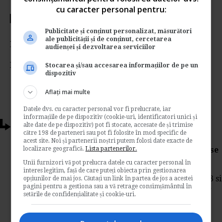
cu caracter personal pentru:
Votati articolul
Publicitate și conținut personalizat, măsurători
ale publicității și de conținut, cercetarea
Rating:
audienței și dezvoltarea serviciilor
Nota:
5
din
1
voturi
Stocarea și/sau accesarea informațiilor de pe un
dispozitiv
Aflați mai multe
Datele dvs. cu caracter personal vor fi prelucrate, iar
informațiile de pe dispozitiv (cookie-uri, identificatori unici și
Articole conexe
alte date de pe dispozitiv) pot fi stocate, accesate de și trimise
către 198 de parteneri sau pot fi folosite în mod specific de
acest site. Noi și partenerii noștri putem folosi date exacte de
localizare geografică.
Lista partenerilor.
16 idei de afaceri pentru 2013, idei cu sanse
de viitor!
Unii furnizori vă pot prelucra datele cu caracter personal în
interes legitim, față de care puteți obiecta prin gestionarea
Unele idei de afaceri sunt ideale pentru 2013 si
opțiunilor de mai jos. Căutați un link în partea de jos a acestei
pagini pentru a gestiona sau a vă retrage consimțământul în
detin sanse serioase de viitor. Cei care le vor
setările de confidențialitate și cookie-uri.
valorifica vor miza pe produse si servicii
cerute in...