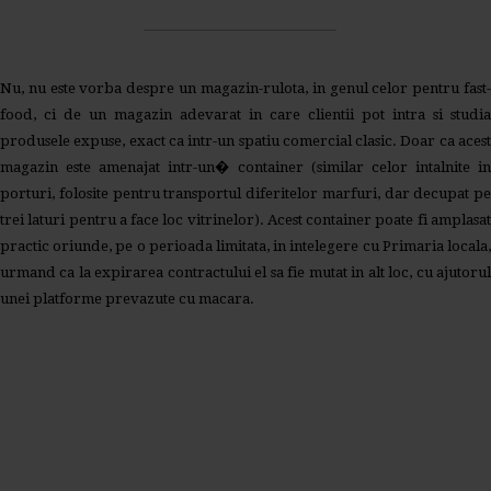
Nu, nu este vorba despre un magazin-rulota, in genul celor pentru fast-
food, ci de un magazin adevarat in care clientii pot intra si studia
produsele expuse, exact ca intr-un spatiu comercial clasic. Doar ca acest
magazin este amenajat intr-un� container (similar celor intalnite in
porturi, folosite pentru transportul diferitelor marfuri, dar decupat pe
trei laturi pentru a face loc vitrinelor). Acest container poate fi amplasat
practic oriunde, pe o perioada limitata, in intelegere cu Primaria locala,
urmand ca la expirarea contractului el sa fie mutat in alt loc, cu ajutorul
unei platforme prevazute cu macara.