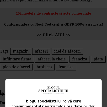
patrunderea pe piata din Statele Unite. (
www.venue.com.sg
)
202 modele de contracte si acte comerciale
Conformitatea cu Noul Cod civil si GDPR 100% asigurata!
>>
Click AICI
<<
Tags:
magazin
afaceri
idei de afaceri
infiintare firma
afaceri la cheie
franciza
piata
plan de afaceri
business
francize
Ti-a placut acest articol?
blogulspecialistului.ro vă cere
Da Like, Printeaza sau trimite pe Email!
consimțământul pentru folosirea datelor dvs.