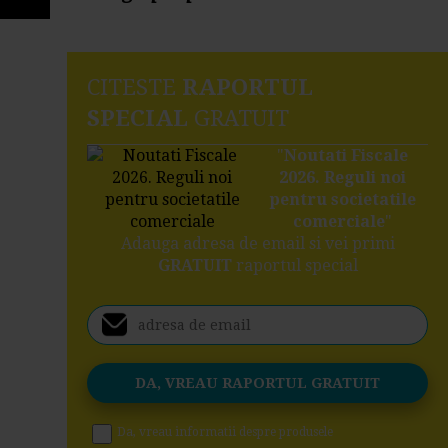
CITESTE
RAPORTUL
SPECIAL
GRATUIT
"
Noutati Fiscale
2026. Reguli noi
pentru societatile
comerciale
"
Adauga adresa de email si vei primi
GRATUIT
raportul special
Da, vreau informatii despre produsele