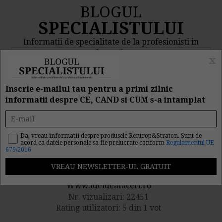
BLOGUL
SPECIALISTULUI
Informatii de specialitate de la profesionisti in
domeniu
x
MENIU
CAUTA
Inscrie e-mailul tau pentru a primi zilnic
informatii despre CE, CAND si CUM s-a intamplat
Afaceri pe scurt:
Magazin� portabil
Da, vreau informatii despre produsele Rentrop&Straton. Sunt de
acord ca datele personale sa fie prelucrate conform
Regulamentul UE
679/2016
Publicat de catre
Www.ideideafaceri.ro
Nr. vizualizari: 22451
Rating utilizatori: 5 din 1 vot