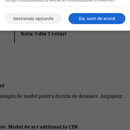
retrage consimțământul în setările de confidențialitate și cookie-uri.
Votati articolul
Gestionați opțiunile
Da, sunt de acord
Rating:
Nota:
5
din
1
voturi
el
emplu de model pentru decizia de detasare. Angajator...
te. Model de act aditional la CIM