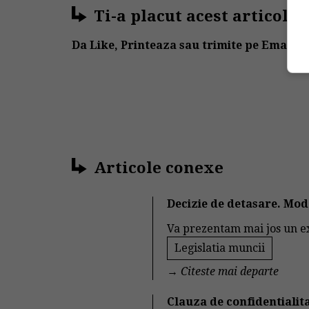
Ti-a placut acest articol?
Da Like, Printeaza sau trimite pe Email!
Articole conexe
Decizie de detasare. Mod
Va prezentam mai jos un ex
Legislatia muncii
→
Citeste mai departe
Clauza de confidentialita