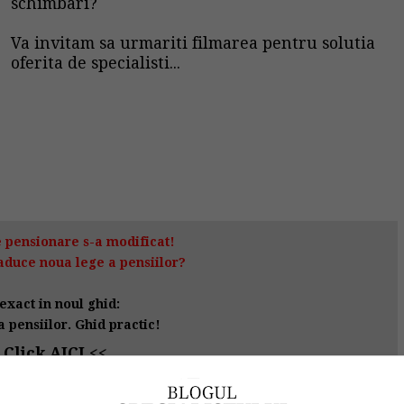
schimbari?
Va invitam sa urmariti filmarea pentru solutia
oferita de specialisti...
 pensionare s-a modificat!
aduce noua lege a pensiilor?
exact in noul ghid:
 pensiilor. Ghid practic!
 Click AICI <<