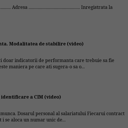
.......... Adresa ............................................. Inregistrata la
ta. Modalitatea de stabilire (video)
ci doar indicatorii de performanta care trebuie sa fie
este maniera pe care ati sugera-o sa o...
identificare a CIM (video)
 munca. Dosarul personal al salariatului Fiecarui contract
t i se aloca un numar unic de...