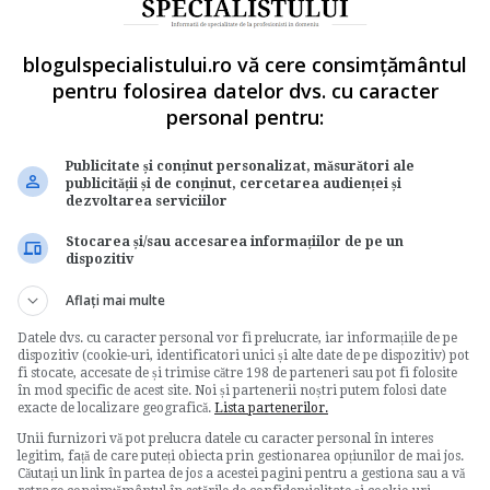
blogulspecialistului.ro vă cere consimțământul
pentru folosirea datelor dvs. cu caracter
personal pentru:
Publicitate și conținut personalizat, măsurători ale
publicității și de conținut, cercetarea audienței și
dezvoltarea serviciilor
Stocarea și/sau accesarea informațiilor de pe un
dispozitiv
Aflați mai multe
Datele dvs. cu caracter personal vor fi prelucrate, iar informațiile de pe
tatea de stabilire
indicator de performanta
dispozitiv (cookie-uri, identificatori unici și alte date de pe dispozitiv) pot
fi stocate, accesate de și trimise către 198 de parteneri sau pot fi folosite
în mod specific de acest site. Noi și partenerii noștri putem folosi date
exacte de localizare geografică.
Lista partenerilor.
Unii furnizori vă pot prelucra datele cu caracter personal în interes
legitim, față de care puteți obiecta prin gestionarea opțiunilor de mai jos.
Căutați un link în partea de jos a acestei pagini pentru a gestiona sau a vă