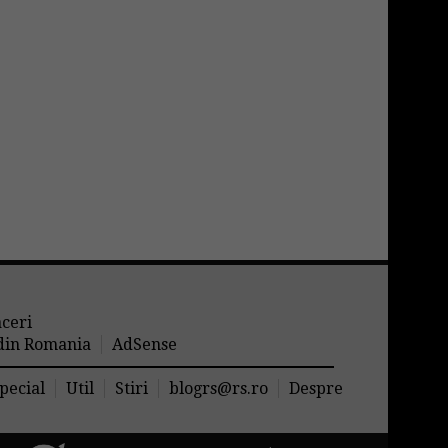
aceri
 din Romania
AdSense
pecial
Util
Stiri
blogrs@rs.ro
Despre