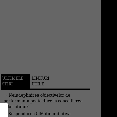
ULTIMELE
LINKURI
STIRI
UTILE
→
Neindeplinirea obiectivelor de
performanta poate duce la concedierea
salariatului?
→
Suspendarea CIM din initiativa