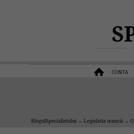
S
CONTA
BlogulSpecialistului
→
Legislatia muncii
→ Ob