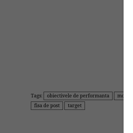
Tags:
obiectivele de performanta
modali
fisa de post
target