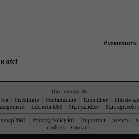
0 comentarii
u aici
Din reteaua RS
 tva
Fiscalitate
Contabilitate
Timp liber
Idei de af
nagement
Libraria R&S
Stiri juridice
Stiri agricole
temap XML
Privacy Policy RO
Important
Atentie
S
cookies
Contact