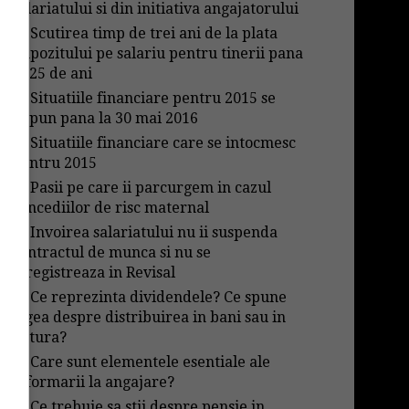
salariatului si din initiativa angajatorului
→
Scutirea timp de trei ani de la plata
impozitului pe salariu pentru tinerii pana
in 25 de ani
→
Situatiile financiare pentru 2015 se
depun pana la 30 mai 2016
→
Situatiile financiare care se intocmesc
pentru 2015
→
Pasii pe care ii parcurgem in cazul
concediilor de risc maternal
→
Invoirea salariatului nu ii suspenda
contractul de munca si nu se
inregistreaza in Revisal
→
Ce reprezinta dividendele? Ce spune
legea despre distribuirea in bani sau in
natura?
→
Care sunt elementele esentiale ale
informarii la angajare?
→
Ce trebuie sa stii despre pensie in