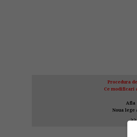
Procedura de
Ce modificari 
Afla 
Noua lege a
>>