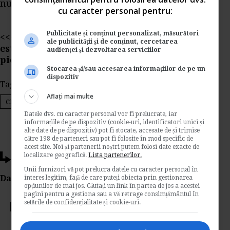
nu ati avea succes?
cu caracter personal pentru:
Publicitate și conținut personalizat, măsurători
<<<Ghidul
"Ferma pentru cresterea melcilor"
ale publicității și de conținut, cercetarea
este disponibil aici si va ajuta sa puneti pe
audienței și dezvoltarea serviciilor
picioare o afacere super-profitabila!
Stocarea și/sau accesarea informațiilor de pe un
dispozitiv
Tags:
ferma de melci
ferma cresterea melcilor
Aflați mai multe
cresterea melcilor
afaceri cu melci
Datele dvs. cu caracter personal vor fi prelucrate, iar
informațiile de pe dispozitiv (cookie-uri, identificatori unici și
alte date de pe dispozitiv) pot fi stocate, accesate de și trimise
către 198 de parteneri sau pot fi folosite în mod specific de
acest site. Noi și partenerii noștri putem folosi date exacte de
localizare geografică.
Lista partenerilor.
Ti-a placut acest articol?
Unii furnizori vă pot prelucra datele cu caracter personal în
Da Like, Printeaza sau trimite pe Email!
interes legitim, față de care puteți obiecta prin gestionarea
opțiunilor de mai jos. Căutați un link în partea de jos a acestei
pagini pentru a gestiona sau a vă retrage consimțământul în
setările de confidențialitate și cookie-uri.
Votati articolul