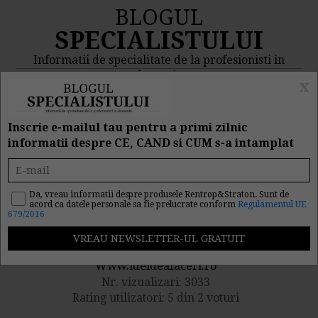
BLOGUL
SPECIALISTULUI
Informatii de specialitate de la profesionisti in
domeniu
x
MENIU
CAUTA
Inscrie e-mailul tau pentru a primi zilnic
informatii despre CE, CAND si CUM s-a intamplat
O noua afacere banoasa:
ferma de melci
Da, vreau informatii despre produsele Rentrop&Straton. Sunt de
acord ca datele personale sa fie prelucrate conform
Regulamentul UE
679/2016
Publicat de catre
Www.ideideafaceri.ro
Nr. vizualizari: 3033
Rating utilizatori: 5 din 2 voturi