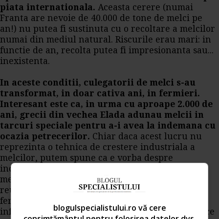
piata internationala.
Aceasta cerere (numai
Franta are nevoie de 40.000 de tone de
melci
pe
an!) nu putea fi sustinuta cu o recoltare a melcilor
numai din mediul natural. Riscurile erau mari: in
functie de an, recolta putea fi impresionanta sau...
inexistenta.
In aceste conditii, culegatorii de
melci
s-au
transformat, in doar cativa ani, in fermieri.
Interesant este ca, in urma cu aproape 2.000 de
ani, grecii din vechea Elada adunau melcii in
tarcuri speciale pentru a-i avea la indemana cu
ocazia petrecerilor.
Chiar daca acest lucru nu
reprezinta o tehnica de crestere industriala a
melcilor, putem spune ca e vorba despre
inceputurile fermelor de
melci
. Si daca elenii, cu
metodele si instrumentele lor rudimentare,
reuseau sa tina melcii si doua-trei luni in aceste
ferme, dumneavoastra, avand la dispozitie
blogulspecialistului.ro vă cere
informatii complete si tehnica de ultima ora, de ce
consimțământul pentru folosirea datelor dvs.