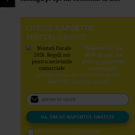
CITESTE
RAPORTUL
SPECIAL
GRATUIT
"
Noutati Fiscale
2026. Reguli noi
pentru societatile
comerciale
"
Adauga adresa de email si vei primi
GRATUIT
raportul special
Da, vreau informatii despre produsele