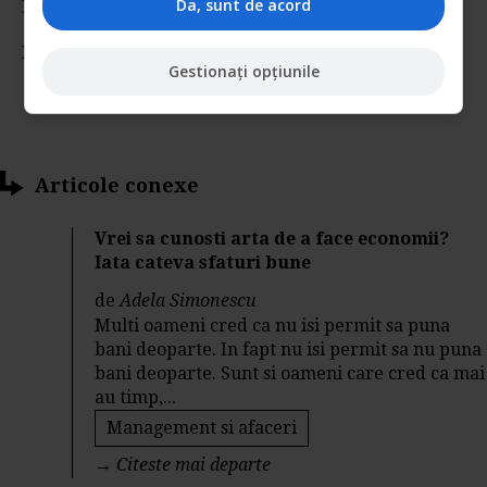
Da, sunt de acord
Rating:
Nota:
5
din
2
voturi
Gestionați opțiunile
Articole conexe
Vrei sa cunosti arta de a face economii?
Iata cateva sfaturi bune
de
Adela Simonescu
Multi oameni cred ca nu isi permit sa puna
bani deoparte. In fapt nu isi permit sa nu puna
bani deoparte. Sunt si oameni care cred ca mai
au timp,...
Management si afaceri
→
Citeste mai departe