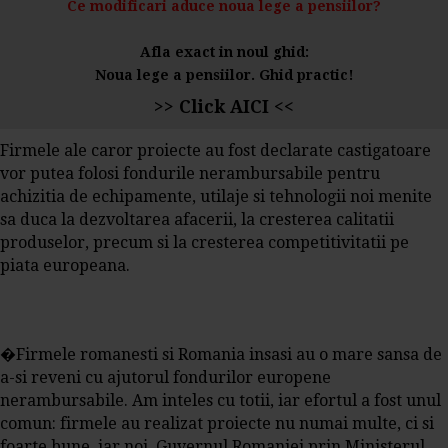
Ce modificari aduce noua lege a pensiilor?
Afla exact in noul ghid:
Noua lege a pensiilor. Ghid practic!
>> Click AICI <<
Firmele ale caror proiecte au fost declarate castigatoare
vor putea folosi fondurile nerambursabile pentru
achizitia de echipamente, utilaje si tehnologii noi menite
sa duca la dezvoltarea afacerii, la cresterea calitatii
produselor, precum si la cresterea competitivitatii pe
piata europeana.
�Firmele romanesti si Romania insasi au o mare sansa de
a-si reveni cu ajutorul fondurilor europene
nerambursabile. Am inteles cu totii, iar efortul a fost unul
comun: firmele au realizat proiecte nu numai multe, ci si
foarte bune, iar noi, Guvernul Romaniei prin Ministerul