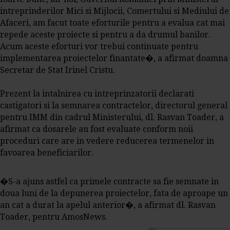
intreprinderilor Mici si Mijlocii, Comertului si Mediului de
Afaceri, am facut toate eforturile pentru a evalua cat mai
repede aceste proiecte si pentru a da drumul banilor.
Acum aceste eforturi vor trebui continuate pentru
implementarea proiectelor finantate�, a afirmat doamna
Secretar de Stat Irinel Cristu.
Prezent la intalnirea cu intreprinzatorii declarati
castigatori si la semnarea contractelor, directorul general
pentru IMM din cadrul Ministerului, dl. Rasvan Toader, a
afirmat ca dosarele au fost evaluate conform noii
proceduri care are in vedere reducerea termenelor in
favoarea beneficiarilor.
�S-a ajuns astfel ca primele contracte sa fie semnate in
doua luni de la depunerea proiectelor, fata de aproape un
an cat a durat la apelul anterior�, a afirmat dl. Rasvan
Toader, pentru AmosNews.