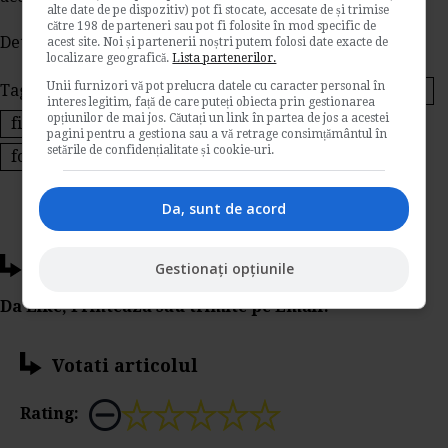
alte date de pe dispozitiv) pot fi stocate, accesate de și trimise
către 198 de parteneri sau pot fi folosite în mod specific de
Detalii pe
www.manger.ro
acest site. Noi și partenerii noștri putem folosi date exacte de
localizare geografică.
Lista partenerilor.
Unii furnizori vă pot prelucra datele cu caracter personal în
Tags:
intreprinderi mici si mijlocii
firme romanesti
interes legitim, față de care puteți obiecta prin gestionarea
opțiunilor de mai jos. Căutați un link în partea de jos a acestei
finantare firme
uniunea europeana
pagini pentru a gestiona sau a vă retrage consimțământul în
setările de confidențialitate și cookie-uri.
foduri de la ue
Da, sunt de acord
Ti-a placut acest articol?
Gestionați opțiunile
Da Like, Printeaza sau trimite pe Email!
Votati articolul
Rating: