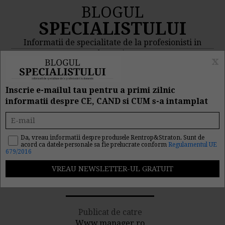
BLOGUL
SPECIALISTULUI
Informatii de specialitate de la profesionisti in
domeniu
x
MENIU
CAUTA
Inscrie e-mailul tau pentru a primi zilnic
informatii despre CE, CAND si CUM s-a intamplat
Fonduri europene
nerambursabile pentru
Da, vreau informatii despre produsele Rentrop&Straton. Sunt de
acord ca datele personale sa fie prelucrate conform
Regulamentul UE
679/2016
intreprinderile mici si
mijlocii
Publicat de catre
Www.manager.ro