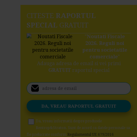
CITESTE
RAPORTUL
SPECIAL
GRATUIT
"
Noutati Fiscale
2026. Reguli noi
pentru societatile
comerciale
"
Adauga adresa de email si vei primi
GRATUIT
raportul special
Da, vreau informatii despre produsele
Rentrop&Straton. Sunt de acord ca datele personale sa
fie prelucrate conform
Regulamentul UE 679/2016