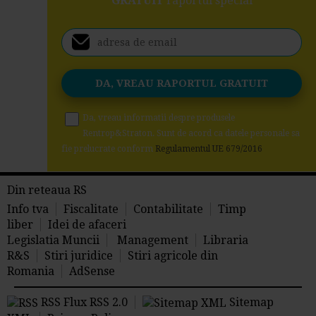
GRATUIT
raportul special
Da, vreau informatii despre produsele
Rentrop&Straton. Sunt de acord ca datele personale sa
fie prelucrate conform
Regulamentul UE 679/2016
Din reteaua RS
Info tva
Fiscalitate
Contabilitate
Timp
liber
Idei de afaceri
Legislatia Muncii
Management
Libraria
R&S
Stiri juridice
Stiri agricole din
Romania
AdSense
RSS Flux RSS 2.0
Sitemap