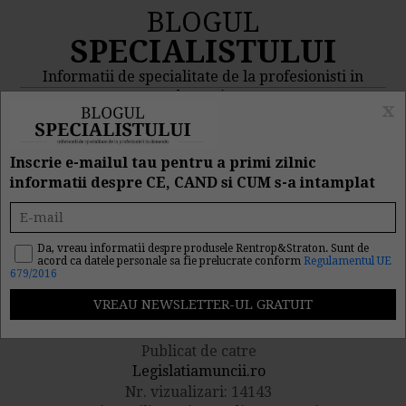
BLOGUL
SPECIALISTULUI
Informatii de specialitate de la profesionisti in
domeniu
x
MENIU
CAUTA
Inscrie e-mailul tau pentru a primi zilnic
informatii despre CE, CAND si CUM s-a intamplat
Doua concedii medicale in
aceeasi luna. Acordarea
Da, vreau informatii despre produsele Rentrop&Straton. Sunt de
acord ca datele personale sa fie prelucrate conform
Regulamentul UE
679/2016
zilelor de concediu
Publicat de catre
Legislatiamuncii.ro
Nr. vizualizari: 14143