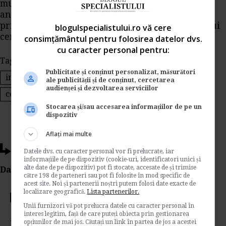
munca se calculeaza si se plateste separat,
angajatorul suportand zilele lucratoare din
primele 5 zile calendaristice din perioada fiecarui
blogulspecialistului.ro vă cere
certificat medical.
consimțământul pentru folosirea datelor dvs.
cu caracter personal pentru:
Tags:
concediu medical
OUG 158/2005
Publicitate și conținut personalizat, măsurători
incapacitate temporara de munca
ale publicității și de conținut, cercetarea
audienței și dezvoltarea serviciilor
certificat medical
Stocarea și/sau accesarea informațiilor de pe un
dispozitiv
Aflați mai multe
Ti-a placut acest articol?
Datele dvs. cu caracter personal vor fi prelucrate, iar
informațiile de pe dispozitiv (cookie-uri, identificatori unici și
alte date de pe dispozitiv) pot fi stocate, accesate de și trimise
Da Like, Printeaza sau trimite pe Email!
către 198 de parteneri sau pot fi folosite în mod specific de
acest site. Noi și partenerii noștri putem folosi date exacte de
localizare geografică.
Lista partenerilor.
Votati articolul
Unii furnizori vă pot prelucra datele cu caracter personal în
interes legitim, față de care puteți obiecta prin gestionarea
opțiunilor de mai jos. Căutați un link în partea de jos a acestei
Rating: