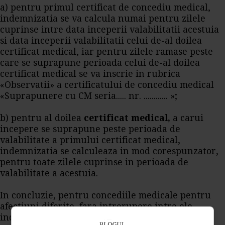
a) pentru primul certificat de concediu medical,
indemnizatia se va calcula numai pentru zilele
cuprinse intre data inceperii valabilitatii acestuia
si data inceperii valabilitatii celui de-al doilea
certificat medical, iar pentru zilele ramase peste
care se suprapune perioada celui de-al doilea
certificat medical se va inscrie in rubrica
«Observatii» a certificatului de concediu medical
«Suprapunere cu CM seria..... nr. ............ »;
b) pentru al doilea
certificat medical,
a carui
incepere se suprapune peste perioada de
valabilitate a primului certificat medical,
indemnizatia se calculeaza in mod corespunzator,
pentru toate zilele cuprinse in perioada de
valabilitate a acestuia.
In concluzie, pentru concediile medicale pentru
afectiuni diferite, fara intrerupere intre ele,
indemnizatia pentru incapacitate temporara de