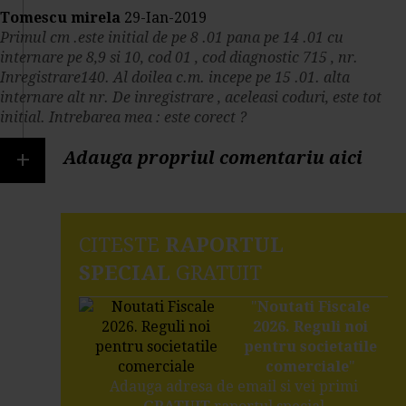
Tomescu mirela
29-Ian-2019
Primul cm .este initial de pe 8 .01 pana pe 14 .01 cu
internare pe 8,9 si 10, cod 01 , cod diagnostic 715 , nr.
Inregistrare140. Al doilea c.m. incepe pe 15 .01. alta
internare alt nr. De inregistrare , aceleasi coduri, este tot
initial. Intrebarea mea : este corect ?
+
Adauga propriul comentariu aici
CITESTE
RAPORTUL
SPECIAL
GRATUIT
"
Noutati Fiscale
2026. Reguli noi
pentru societatile
comerciale
"
Adauga adresa de email si vei primi