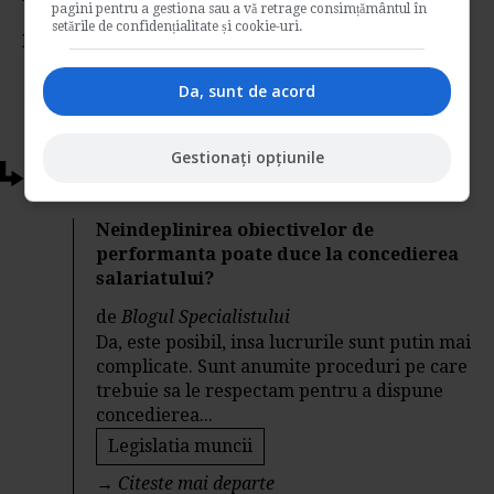
pagini pentru a gestiona sau a vă retrage consimțământul în
setările de confidențialitate și cookie-uri.
Nota:
4.49
din
44
voturi
Da, sunt de acord
Gestionați opțiunile
Articole conexe
Neindeplinirea obiectivelor de
performanta poate duce la concedierea
salariatului?
de
Blogul Specialistului
Da, este posibil, insa lucrurile sunt putin mai
complicate. Sunt anumite proceduri pe care
trebuie sa le respectam pentru a dispune
concedierea...
Legislatia muncii
→
Citeste mai departe