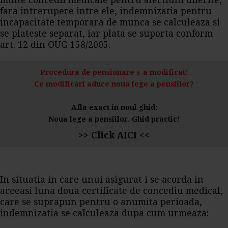
multe concedii medicale pentru afectiuni diferite,
fara intrerupere intre ele, indemnizatia pentru
incapacitate temporara de munca se calculeaza si
se plateste separat, iar plata se suporta conform
art. 12 din OUG 158/2005.
Procedura de pensionare s-a modificat!
Ce modificari aduce noua lege a pensiilor?
Afla exact in noul ghid:
Noua lege a pensiilor. Ghid practic!
>> Click AICI <<
In situatia in care unui asigurat i se acorda in
aceeasi luna doua certificate de concediu medical,
care se suprapun pentru o anumita perioada,
indemnizatia se calculeaza dupa cum urmeaza: