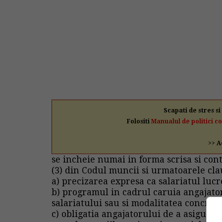
Scapati de stres si
Folositi
Manualul de politici c
>> A
se incheie numai in forma scrisa si cont
(3) din Codul muncii si urmatoarele cla
a) precizarea expresa ca salariatul lucr
b) programul in cadrul caruia angajator
salariatului sau si modalitatea concreta
c) obligatia angajatorului de a asigura t