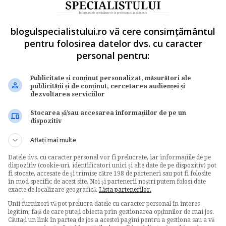
pe care le utilizeaza in activitate, precum si al
blogulspecialistului.ro vă cere consimțământul
cura de toate drepturile recunoscute prin lege si
pentru folosirea datelor dvs. cu caracter
cabile salariatilor al caror loc de munca este la
personal pentru:
Publicitate și conținut personalizat, măsurători ale
sau prin contractele individuale de munca se pot
publicității și de conținut, cercetarea audienței și
munca la domiciliu
, in conformitate cu legislatia
dezvoltarea serviciilor
Stocarea și/sau accesarea informațiilor de pe un
dispozitiv
contract individual de munca la domiciliu
Aflați mai multe
Datele dvs. cu caracter personal vor fi prelucrate, iar informațiile de pe
dispozitiv (cookie-uri, identificatori unici și alte date de pe dispozitiv) pot
fi stocate, accesate de și trimise către 198 de parteneri sau pot fi folosite
în mod specific de acest site. Noi și partenerii noștri putem folosi date
Votati articolul
exacte de localizare geografică.
Lista partenerilor.
Unii furnizori vă pot prelucra datele cu caracter personal în interes
Rating:
legitim, față de care puteți obiecta prin gestionarea opțiunilor de mai jos.
Căutați un link în partea de jos a acestei pagini pentru a gestiona sau a vă