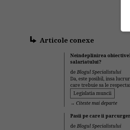
Articole conexe
Neindeplinirea obiectiv
salariatului?
de
Blogul Specialistului
Da, este posibil, insa lucr
care trebuie sa le respect
Legislatia muncii
→
Citeste mai departe
Pasii pe care ii parcurge
de
Blogul Specialistului