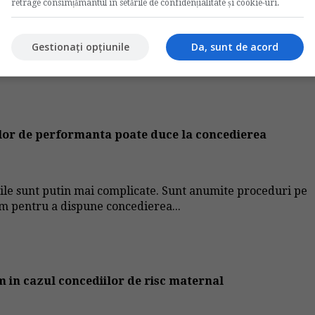
retrage consimțământul în setările de confidențialitate și cookie-uri.
Nota:
5
din
1
voturi
Gestionați opțiunile
Da, sunt de acord
elor de performanta poate duce la concedierea
urile sunt putin mai complicate. Sunt anumite proceduri pe
am pentru a dispune concedierea...
m in cazul concediilor de risc maternal