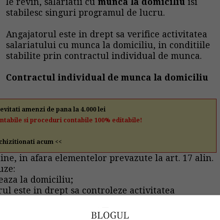
le revin, salariatii cu
munca la domiciliu
isi
stabilesc singuri programul de lucru.
Angajatorul este in drept sa verifice activitatea
salariatului cu munca la domiciliu, in conditiile
stabilite prin contractul individual de munca.
Contractul individual de munca la domiciliu
 evitati amenzi de pana la 4.000 lei
ontabile si proceduri contabile 100% editabile!
chizitionati acum <<
ine, in afara elementelor prevazute la art. 17 alin.
uze:
eaza la domiciliu;
ul este in drept sa controleze activitatea
 de realizare a controlului;
ransportul la si de la domiciliul salariatului, dupa