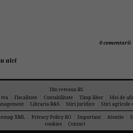
0 comentarii
u aici
Din reteaua RS
 tva
Fiscalitate
Contabilitate
Timp liber
Idei de af
nagement
Libraria R&S
Stiri juridice
Stiri agricole
temap XML
Privacy Policy RO
Important
Atentie
S
cookies
Contact