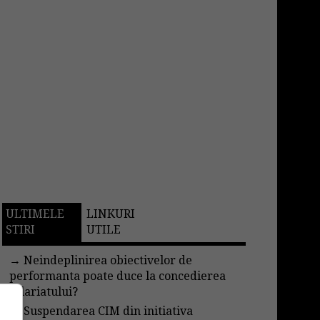
ULTIMELE
LINKURI
STIRI
UTILE
→
Neindeplinirea obiectivelor de
performanta poate duce la concedierea
salariatului?
→
Suspendarea CIM din initiativa