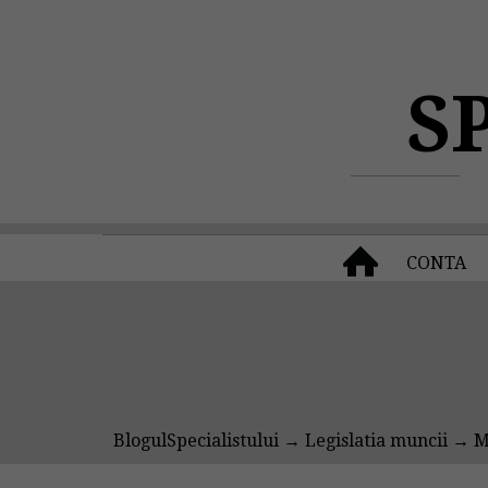
S
CONTA
BlogulSpecialistului
→
Legislatia muncii
→ Mu