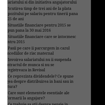
salariatului si din initiativa angajatorului
→
Scutirea timp de trei ani de la plata
impozitului pe salariu pentru tinerii pana
in 25 de ani
→
Situatiile financiare pentru 2015 se
depun pana la 30 mai 2016
→
Situatiile financiare care se intocmesc
pentru 2015
→
Pasii pe care ii parcurgem in cazul
concediilor de risc maternal
→
Invoirea salariatului nu ii suspenda
contractul de munca si nu se
inregistreaza in Revisal
→
Ce reprezinta dividendele? Ce spune
legea despre distribuirea in bani sau in
natura?
→
Care sunt elementele esentiale ale
informarii la angajare?
→
Ce trebuie sa stii despre pensie in