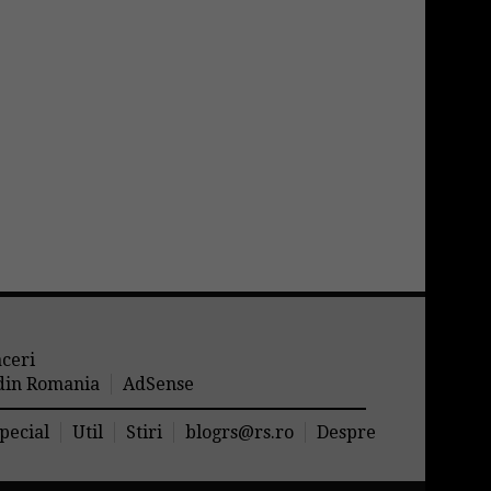
aceri
 din Romania
AdSense
pecial
Util
Stiri
blogrs@rs.ro
Despre