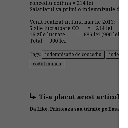
concediu odihna = 214 lei
Salariatul va primi o indemnizatie de c
Venit realizat in luna martie 2013:
5 zile lucratoare CO = 214 lei
16 zile lucrate = 686 lei (900 lei : 21 
Total 900 lei
Tags:
indemnizatie de concediu
indemniz
codul muncii
Ti-a placut acest articol?
Da Like, Printeaza sau trimite pe Email!