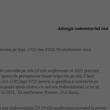
Adauga comentariul tau
i anume pe Sept. 5722 (nu 6722) Va multumesc inca
.
de concediu pe cele 23 zile neefectuate in 2021 precizez
.si sporurile permanente lunar respectiv pe cele 3 luni
5.Oct.5592,Sept.6722 pentru a specifica si veniturile pe
ma poate ajuta cineva cu calculu indemnizatiei ce mi se
e in 2021,. Va multumesc frumos ,.O zi buna,.
i mie indemnizatia CO 23 zile neefectuate,intrand la pensie