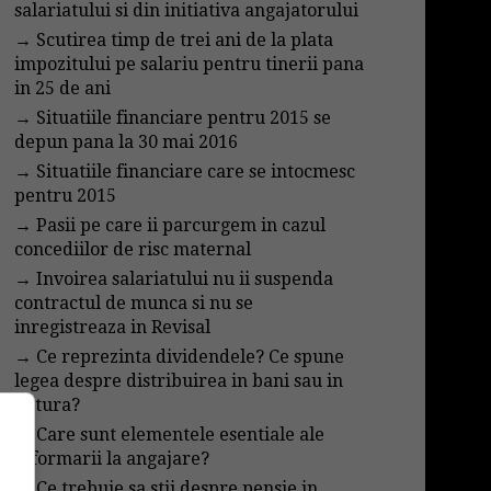
salariatului si din initiativa angajatorului
→
Scutirea timp de trei ani de la plata
impozitului pe salariu pentru tinerii pana
in 25 de ani
→
Situatiile financiare pentru 2015 se
depun pana la 30 mai 2016
→
Situatiile financiare care se intocmesc
pentru 2015
→
Pasii pe care ii parcurgem in cazul
concediilor de risc maternal
→
Invoirea salariatului nu ii suspenda
contractul de munca si nu se
inregistreaza in Revisal
→
Ce reprezinta dividendele? Ce spune
legea despre distribuirea in bani sau in
natura?
→
Care sunt elementele esentiale ale
informarii la angajare?
→
Ce trebuie sa stii despre pensie in