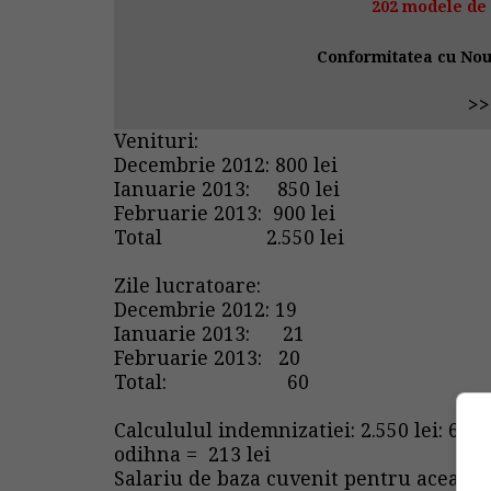
202 modele de 
Conformitatea cu Noul
>
Venituri:
Decembrie 2012: 800 lei
Ianuarie 2013: 850 lei
Februarie 2013: 900 lei
Total 2.550 lei
Zile lucratoare:
Decembrie 2012: 19
Ianuarie 2013: 21
Februarie 2013: 20
Total: 60
Calcululul indemnizatiei: 2.550 lei: 60 
odihna = 213 lei
Salariu de baza cuvenit pentru aceasta pe