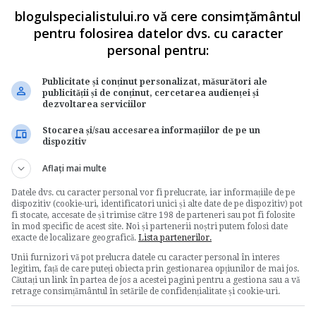
blogulspecialistului.ro vă cere consimțământul
oncediu de 214 lei.
pentru folosirea datelor dvs. cu caracter
personal pentru:
Publicitate și conținut personalizat, măsurători ale
zile x 16 zile)
publicității și de conținut, cercetarea audienței și
dezvoltarea serviciilor
Stocarea și/sau accesarea informațiilor de pe un
atie concediu de odihna
concediu de odihna
dispozitiv
Aflați mai multe
Datele dvs. cu caracter personal vor fi prelucrate, iar informațiile de pe
dispozitiv (cookie-uri, identificatori unici și alte date de pe dispozitiv) pot
fi stocate, accesate de și trimise către 198 de parteneri sau pot fi folosite
în mod specific de acest site. Noi și partenerii noștri putem folosi date
Votati articolul
exacte de localizare geografică.
Lista partenerilor.
Unii furnizori vă pot prelucra datele cu caracter personal în interes
legitim, față de care puteți obiecta prin gestionarea opțiunilor de mai jos.
Rating:
Căutați un link în partea de jos a acestei pagini pentru a gestiona sau a vă
retrage consimțământul în setările de confidențialitate și cookie-uri.
Nota:
5
din
1
voturi