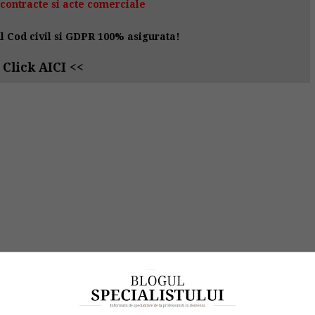
contracte si acte comerciale
 Cod civil si GDPR 100% asigurata!
>
Click AICI
<<
zile lucratoare x 5 zile lucratoare concediu de
rioada: 900 lei : 21 zile x 5 zile lucratoare