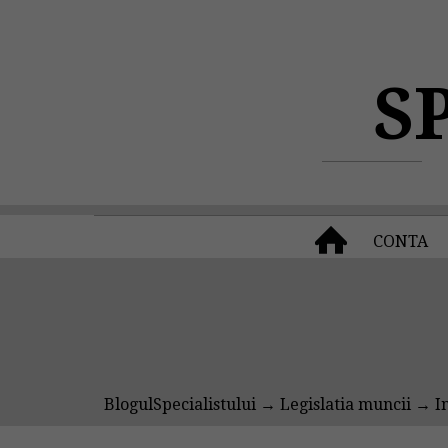
S
CONTA
BlogulSpecialistului
→
Legislatia muncii
→ In