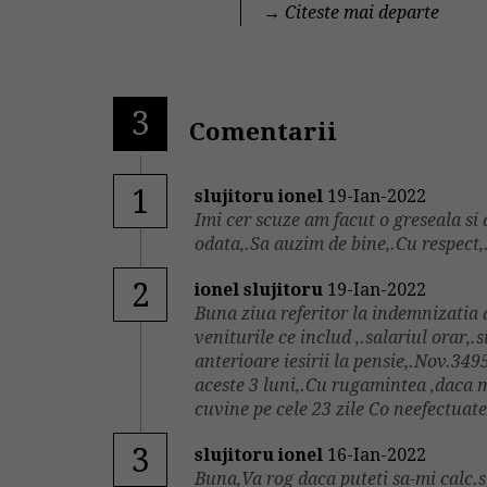
→
Citeste mai departe
3
Comentarii
1
slujitoru ionel
19-Ian-2022
Imi cer scuze am facut o greseala s
odata,.Sa auzim de bine,.Cu respect,
2
ionel slujitoru
19-Ian-2022
Buna ziua referitor la indemnizatia 
veniturile ce includ ,.salariul orar,
anterioare iesirii la pensie,.Nov.349
aceste 3 luni,.Cu rugamintea ,daca 
cuvine pe cele 23 zile Co neefectuat
3
slujitoru ionel
16-Ian-2022
Buna,Va rog daca puteti sa-mi calc.s