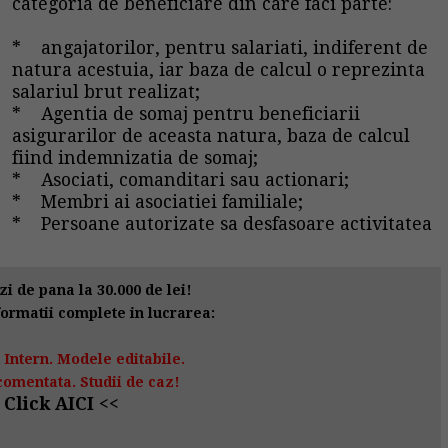
categoria de beneficiare din care faci parte:
* angajatorilor, pentru salariati, indiferent de
natura acestuia, iar baza de calcul o reprezinta
salariul brut realizat;
* Agentia de somaj pentru beneficiarii
asigurarilor de aceasta natura, baza de calcul
fiind indemnizatia de somaj;
* Asociati, comanditari sau actionari;
* Membri ai asociatiei familiale;
* Persoane autorizate sa desfasoare activitatea
i de pana la 30.000 de lei!
formatii complete in lucrarea:
Intern. Modele editabile.
comentata. Studii de caz!
 Click AICI <<