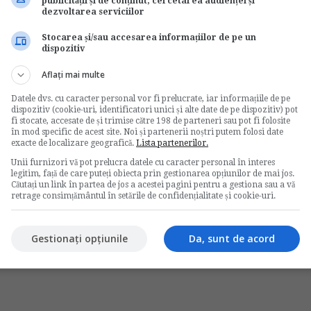
ei de urgenta a Guvernului nr. 111/2010
publicității și de conținut, cercetarea audienței și
dezvoltarea serviciilor
ate au beneficiat de drepturile prevazute la
Stocarea și/sau accesarea informațiilor de pe un
8/2006 privind protectia si promovarea drepturilor
dispozitiv
u modificarile si completarile ulterioare.
Aflați mai multe
 Guvernului nr. 158/2005, alin. (2) contine o
Datele dvs. cu caracter personal vor fi prelucrate, iar informațiile de pe
e gravide ce si-au pierdut locul de munca din
dispozitiv (cookie-uri, identificatori unici și alte date de pe dispozitiv) pot
fi stocate, accesate de și trimise către 198 de parteneri sau pot fi folosite
n de 9 luni de la data pierderii calitatii de
în mod specific de acest site. Noi și partenerii noștri putem folosi date
e il ocupati a fost restructurat cand erati in luna
exacte de localizare geografică.
Lista partenerilor.
neavoastra a dat faliment sau a intrat in
Unii furnizori vă pot prelucra datele cu caracter personal în interes
un contract de munca pe perioada determinata care
legitim, față de care puteți obiecta prin gestionarea opțiunilor de mai jos.
 data nasterii, si in perioada dintre incetarea
Căutați un link în partea de jos a acestei pagini pentru a gestiona sau a vă
retrage consimțământul în setările de confidențialitate și cookie-uri.
nu ati mai avut o alta incadrare in munca sau nu
e.
Gestionați opțiunile
Da, sunt de acord
tributiei
indemnizatie aferenta