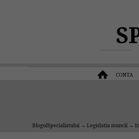
S
CONTA
BlogulSpecialistului
→
Legislatia muncii
→ In