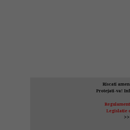
Riscati amenz
Protejati-va! In
Regulament 
Legislatie 
>>