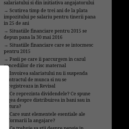
salariatului si din initiativa angajatorului
→
Scutirea timp de trei ani de la plata
impozitului pe salariu pentru tinerii pana
in 25 de ani
→
Situatiile financiare pentru 2015 se
depun pana la 30 mai 2016
→
Situatiile financiare care se intocmesc
pentru 2015
→
Pasii pe care ii parcurgem in cazul
concediilor de risc maternal
→
Invoirea salariatului nu ii suspenda
contractul de munca si nu se
inregistreaza in Revisal
→
Ce reprezinta dividendele? Ce spune
legea despre distribuirea in bani sau in
natura?
→
Care sunt elementele esentiale ale
informarii la angajare?
→
Ce trebuie sa stii despre pensie in