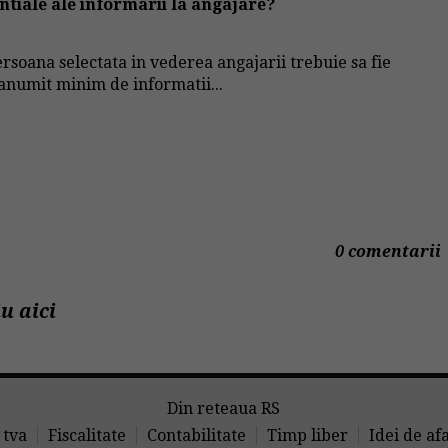
ntiale ale informarii la angajare?
rsoana selectata in vederea angajarii trebuie sa fie
 anumit minim de informatii...
0 comentarii
u aici
Din reteaua RS
 tva
Fiscalitate
Contabilitate
Timp liber
Idei de af