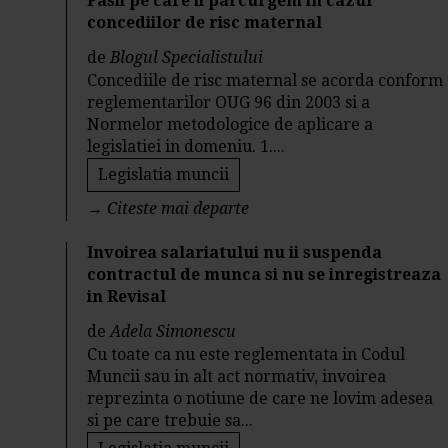
Pasii pe care ii parcurgem in cazul
concediilor de risc maternal
de
Blogul Specialistului
Concediile de risc maternal se acorda conform
reglementarilor OUG 96 din 2003 si a
Normelor metodologice de aplicare a
legislatiei in domeniu. 1....
Legislatia muncii
→
Citeste mai departe
Invoirea salariatului nu ii suspenda
contractul de munca si nu se inregistreaza
in Revisal
de
Adela Simonescu
Cu toate ca nu este reglementata in Codul
Muncii sau in alt act normativ, invoirea
reprezinta o notiune de care ne lovim adesea
si pe care trebuie sa...