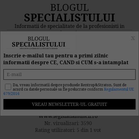
BLOGUL
SPECIALISTULUI
Informatii de specialitate de la profesionisti in
domeniu
x
MENIU
CAUTA
Inscrie e-mailul tau pentru a primi zilnic
informatii despre CE, CAND si CUM s-a intamplat
9 situatii in care
concedierea este interzisa
Da, vreau informatii despre produsele Rentrop&Straton. Sunt de
acord ca datele personale sa fie prelucrate conform
Regulamentul UE
679/2016
Publicat de catre
Www.legislatiamuncii.ro
Nr. vizualizari: 3590
Rating utilizatori: 5 din 1 vot