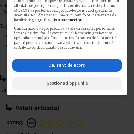
informațiile de pe dispozitiv (cookie-uri, identificatori unici și
- salariata care alapteaza
alte date de pe dispozitiv) pot fi stocate, accesate de și trimise
către 198 de parteneri sau pot fi folosite în mod specific de
- salariata gravida.
acest site. Noi și partenerii noștri putem folosi date exacte de
localizare geografică.
Lista partenerilor.
Tags:
concediere
concediu
Unii furnizori vă pot prelucra datele cu caracter personal în
interes legitim, față de care puteți obiecta prin gestionarea
contractul individual de munca
preaviz
opțiunilor de mai jos. Căutați un link în partea de jos a acestei
pagini pentru a gestiona sau a vă retrage consimțământul în
concediu de maternitate
setările de confidențialitate și cookie-uri.
Da, sunt de acord
Ti-a placut acest articol?
Gestionați opțiunile
Da Like, Printeaza sau trimite pe Email!
Votati articolul
Rating: