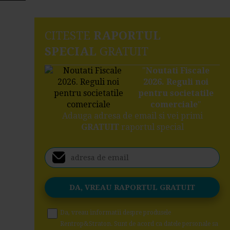
CITESTE
RAPORTUL
SPECIAL
GRATUIT
"
Noutati Fiscale
2026. Reguli noi
pentru societatile
comerciale
"
Adauga adresa de email si vei primi
GRATUIT
raportul special
Da, vreau informatii despre produsele
Rentrop&Straton. Sunt de acord ca datele personale sa