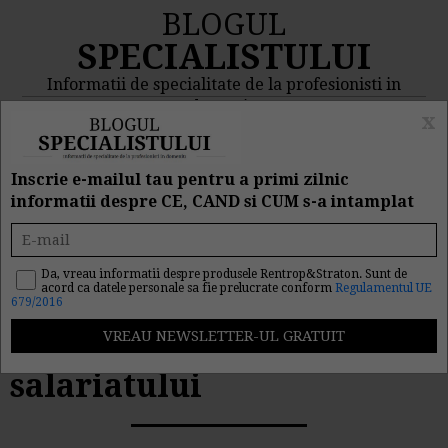
BLOGUL
SPECIALISTULUI
Informatii de specialitate de la profesionisti in
domeniu
x
MENIU
CAUTA
Inscrie e-mailul tau pentru a primi zilnic
informatii despre CE, CAND si CUM s-a intamplat
CIM pe durata
determinata. Durata nu
Da, vreau informatii despre produsele Rentrop&Straton. Sunt de
acord ca datele personale sa fie prelucrate conform
Regulamentul UE
679/2016
poate fi conditionata de
performantele
salariatului