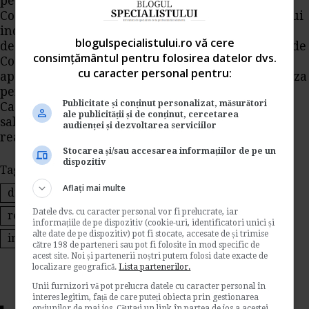
pe durata determinata sunt expres prevazute de
Codul muncii in art. 83. Astfel, durata contractului
individual de munca poate fi determinata numai
blogulspecialistului.ro vă cere
de aceste cazuri si de termenul maxim prevazut de
consimțământul pentru folosirea datelor dvs.
Codul muncii . Ca modalitate de verificare a
cu caracter personal pentru:
aptitudinilor salariatului, angajatorul poate utiliza
perioada de proba.
Publicitate și conținut personalizat, măsurători
Ca atare, angajatorul are obligatia sa acorde
ale publicității și de conținut, cercetarea
salariatului bonusul in functie de gradul de
audienței și dezvoltarea serviciilor
realizare a obiectivelor stabilite.
Stocarea și/sau accesarea informațiilor de pe un
dispozitiv
Tags:
cim pe durata determinata
Aflați mai multe
durata conditionata de performantele salariatului
Datele dvs. cu caracter personal vor fi prelucrate, iar
relatii de munca
evaluare
codul muncii
informațiile de pe dispozitiv (cookie-uri, identificatori unici și
alte date de pe dispozitiv) pot fi stocate, accesate de și trimise
indemnizatii
către 198 de parteneri sau pot fi folosite în mod specific de
acest site. Noi și partenerii noștri putem folosi date exacte de
localizare geografică.
Lista partenerilor.
Unii furnizori vă pot prelucra datele cu caracter personal în
interes legitim, față de care puteți obiecta prin gestionarea
opțiunilor de mai jos. Căutați un link în partea de jos a acestei