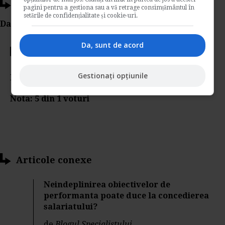
Ti-a placut acest articol?
pagini pentru a gestiona sau a vă retrage consimțământul în
setările de confidențialitate și cookie-uri.
Da Like, Printeaza sau trimite pe Email!
Da, sunt de acord
Votati articolul
Gestionați opțiunile
Rating:
Nota:
5
din
1
voturi
Articole conexe
Neindeplinirea obiectivelor de
performanta poate duce la concedierea
salariatului?
de
Blogul Specialistului