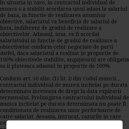
In situatia in care, in contractul individual de
munca s-a stabilit acordarea unui adaos la salariul
de baza, in functie de realizarea anumitor
obiective, salariatul va beneficia de salariul de
baza, indiferent de gradul de realizare a
obiectivelor. Adaosul, insa, va fi acordat
salariatului in functie de gradul de realizare a
obiectivelor conform celor negociate de parti.
Astfel, daca salariatul a realizat in proportie de
100% obiectivele stabilite, angajatorul are obligatia
sa ii plateasca adaosul in proportie de 100%.
Conform art. 56 alin. (1) lit. i) din Codul muncii ,
contractul individual de munca incheiat pe durata
determinata inceteaza de drept la data expirarii
termenului. Prelungirea contractului individual de
munca incheiat pe durata determinata nu poate fi
conditionata de realizarea unor performante de
catre salariat. Aceasta, intrucat, cazurile in care
contractul individual de munca poate fi incheiat