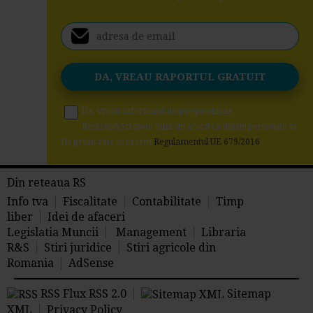
Da, vreau informatii despre produsele
Rentrop&Straton. Sunt de acord ca datele personale sa
fie prelucrate conform
Regulamentul UE 679/2016
Din reteaua RS
Info tva
Fiscalitate
Contabilitate
Timp
liber
Idei de afaceri
Legislatia Muncii
Management
Libraria
R&S
Stiri juridice
Stiri agricole din
Romania
AdSense
RSS Flux RSS 2.0
Sitemap
XML
Privacy Policy