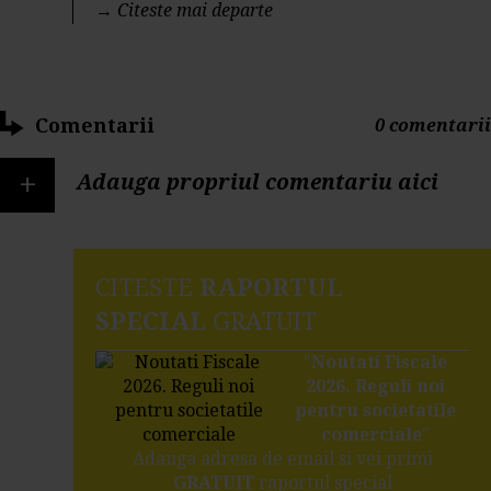
→
Citeste mai departe
Comentarii
0 comentarii
+
Adauga propriul comentariu aici
CITESTE
RAPORTUL
SPECIAL
GRATUIT
"
Noutati Fiscale
2026. Reguli noi
pentru societatile
comerciale
"
Adauga adresa de email si vei primi
GRATUIT
raportul special