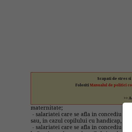
Scapati de stres si
Folositi
Manualul de politici c
>> A
maternitate;
- salariatei care se afla in concediu pe
sau, in cazul copilului cu handicap, in 
- salariatei care se afla in concediu pe