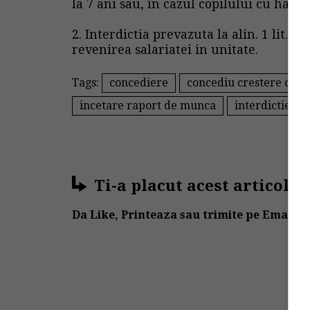
la 7 ani sau, în cazul copilului cu handi
2. Interdictia prevazuta la alin. 1 lit. b
revenirea salariatei
in unitate.
Tags:
concediere
concediu crestere copi
incetare raport de munca
interdictie
Ti-a placut acest articol?
Da Like, Printeaza sau trimite pe Email!