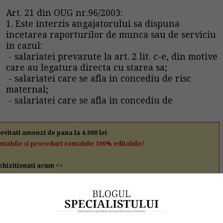
Art. 21 din OUG nr.96/2003:
1.
Este interzis angajatorului
sa dispuna
incetarea raporturilor de munca sau de serviciu
in cazul:
- salariatei prevazute la art. 2 lit. c-e, din motive
care au legatura directa cu starea sa;
- salariatei care se afla in concediu de risc
maternal;
- salariatei care se afla in concediu de
 evitati amenzi de pana la 4.000 lei
ontabile si proceduri contabile 100% editabile!
chizitionati acum <<
ntru cresterea copilului in varsta de pana la 2 ani
varsta de pâna la 3 ani;
ntru ingrijirea copilului bolnav in varsta de pana