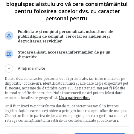
cap, in varsta de pana la 18 ani.
blogulspecialistului.ro vă cere consimțământul
pentru folosirea datelor dvs. cu caracter
) se extinde, o singura data, cu pana la 6 luni dupa
personal pentru:
Publicitate și conținut personalizat, măsurători ale
l
pregatire profesionala
concediu risc maternal
publicității și de conținut, cercetarea audienței și
dezvoltarea serviciilor
Stocarea și/sau accesarea informațiilor de pe un
dispozitiv
Aflați mai multe
Votati articolul
Datele dvs. cu caracter personal vor fi prelucrate, iar informațiile de pe
dispozitiv (cookie-uri, identificatori unici și alte date de pe dispozitiv) pot
fi stocate, accesate de și trimise către 198 de parteneri sau pot fi folosite
în mod specific de acest site. Noi și partenerii noștri putem folosi date
Rating:
exacte de localizare geografică.
Lista partenerilor.
Unii furnizori vă pot prelucra datele cu caracter personal în interes
Nota:
5
din
1
voturi
legitim, față de care puteți obiecta prin gestionarea opțiunilor de mai jos.
Căutați un link în partea de jos a acestei pagini pentru a gestiona sau a vă
retrage consimțământul în setările de confidențialitate și cookie-uri.