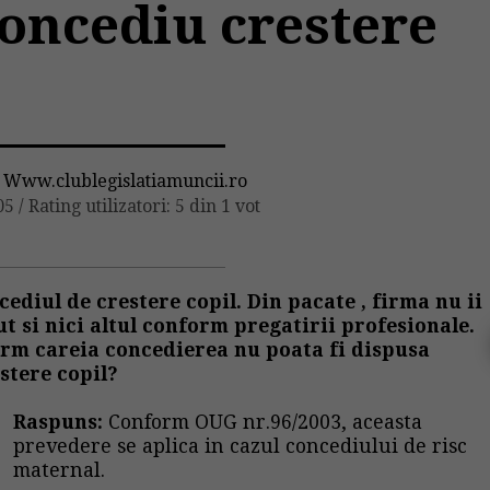
oncediu crestere
e
Www.clublegislatiamuncii.ro
05
/
Rating utilizatori: 5 din 1 vot
ediul de crestere copil. Din pacate , firma nu ii
t si nici altul conform pregatirii profesionale.
orm careia concedierea nu poata fi dispusa
stere copil?
Raspuns:
Conform OUG nr.96/2003, aceasta
prevedere se aplica in cazul
concediului de risc
maternal
.