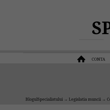
S
CONTA
BlogulSpecialistului
→
Legislatia muncii
→ Co