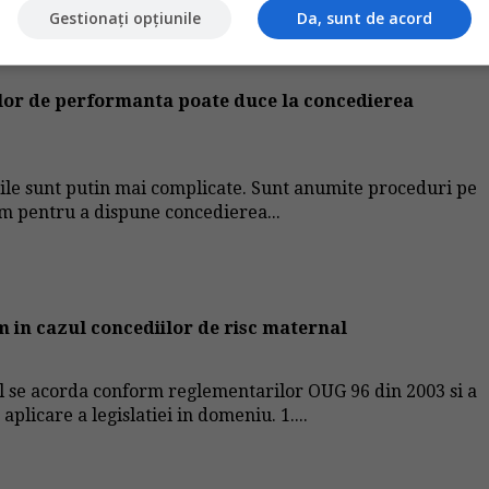
Gestionați opțiunile
Da, sunt de acord
elor de performanta poate duce la concedierea
urile sunt putin mai complicate. Sunt anumite proceduri pe
am pentru a dispune concedierea...
m in cazul concediilor de risc maternal
l se acorda conform reglementarilor OUG 96 din 2003 si a
licare a legislatiei in domeniu. 1....