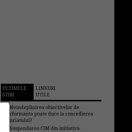
ULTIMELE
LINKURI
STIRI
UTILE
→
Neindeplinirea obiectivelor de
performanta poate duce la concedierea
salariatului?
→
Suspendarea CIM din initiativa