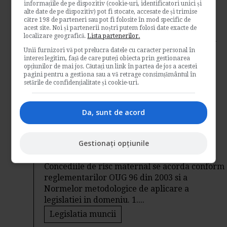
informațiile de pe dispozitiv (cookie-uri, identificatori unici și
salariatului?
alte date de pe dispozitiv) pot fi stocate, accesate de și trimise
către 198 de parteneri sau pot fi folosite în mod specific de
de
Blogul Specialistului
acest site. Noi și partenerii noștri putem folosi date exacte de
localizare geografică.
Lista partenerilor.
Da, este posibil, insa lucrurile sunt putin mai
complicate. Sunt anumite proceduri pe care
Unii furnizori vă pot prelucra datele cu caracter personal în
interes legitim, față de care puteți obiecta prin gestionarea
trebuie sa le respectam pentru a dispune
opțiunilor de mai jos. Căutați un link în partea de jos a acestei
concedierea...
pagini pentru a gestiona sau a vă retrage consimțământul în
setările de confidențialitate și cookie-uri.
Legislatia muncii
→
Citeste mai departe
Da, sunt de acord
Pasii pe care ii parcurgem in cazul
concediilor de risc maternal
Gestionați opțiunile
de
Blogul Specialistului
Concediile de risc maternal se acorda conform
reglementarilor OUG 96 din 2003 si a
Normelor metodologice de aplicare a
legislatiei in domeniu. 1....
Legislatia muncii