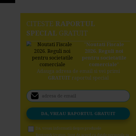
CITESTE
RAPORTUL
SPECIAL
GRATUIT
"
Noutati Fiscale
2026. Reguli noi
pentru societatile
comerciale
"
Adauga adresa de email si vei primi
GRATUIT
raportul special
Da, vreau informatii despre produsele
Rentrop&Straton. Sunt de acord ca datele personale sa