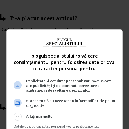
Ti-a placut acest articol?
Da Like, Printeaza sau trimite pe Email!
Votati articolul
blogulspecialistului.ro vă cere
Rating:
consimțământul pentru folosirea datelor dvs.
cu caracter personal pentru:
Nota:
5
din
1
voturi
Publicitate și conținut personalizat, măsurători
ale publicității și de conținut, cercetarea
audienței și dezvoltarea serviciilor
Stocarea și/sau accesarea informațiilor de pe un
dispozitiv
Articole conexe
Aflați mai multe
Neindeplinirea obiectivelor de
Datele dvs. cu caracter personal vor fi prelucrate, iar
performanta poate duce la concedierea