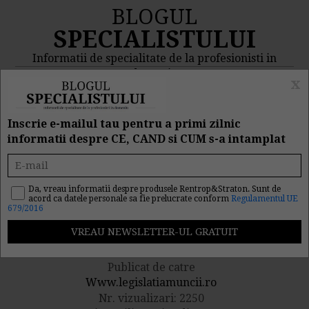
BLOGUL
SPECIALISTULUI
Informatii de specialitate de la profesionisti in
domeniu
x
MENIU
CAUTA
Inscrie e-mailul tau pentru a primi zilnic
informatii despre CE, CAND si CUM s-a intamplat
Someri disperati la Bursa
locurilor de munca! Au
Da, vreau informatii despre produsele Rentrop&Straton. Sunt de
acord ca datele personale sa fie prelucrate conform
Regulamentul UE
679/2016
acceptat orice salariu
Publicat de catre
Www.legislatiamuncii.ro
Nr. vizualizari: 2250