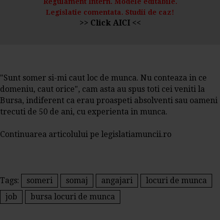
Regulament Intern. Modele editabile.
Legislatie comentata. Studii de caz!
>> Click AICI <<
"Sunt somer si-mi caut loc de munca. Nu conteaza in ce
domeniu, caut orice", cam asta au spus toti cei veniti la
Bursa, indiferent ca erau proaspeti absolventi sau oameni
trecuti de 50 de ani, cu experienta in munca.
Continuarea articolului pe legislatiamuncii.ro
Tags:
someri
somaj
angajari
locuri de munca
job
bursa locuri de munca