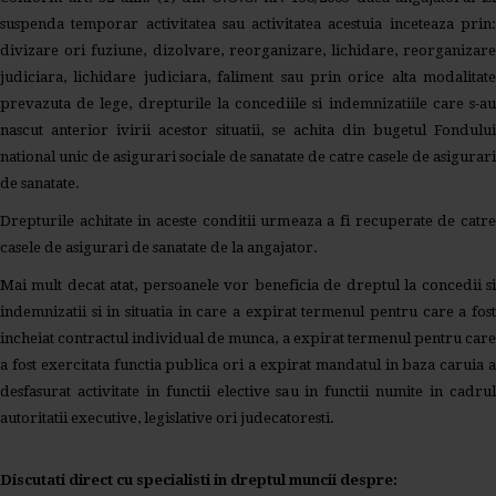
suspenda temporar activitatea sau activitatea acestuia inceteaza prin:
divizare ori fuziune, dizolvare, reorganizare, lichidare, reorganizare
judiciara, lichidare judiciara, faliment sau prin orice alta modalitate
prevazuta de lege, drepturile la concediile si indemnizatiile care s-au
nascut anterior ivirii acestor situatii, se achita din bugetul Fondului
national unic de asigurari sociale de sanatate de catre casele de asigurari
de sanatate.
Drepturile achitate in aceste conditii urmeaza a fi recuperate de catre
casele de asigurari de sanatate de la angajator.
Mai mult decat atat, persoanele vor beneficia de dreptul la concedii si
indemnizatii si in situatia in care a expirat termenul pentru care a fost
incheiat contractul individual de munca, a expirat termenul pentru care
a fost exercitata functia publica ori a expirat mandatul in baza caruia a
desfasurat activitate in functii elective sau in functii numite in cadrul
autoritatii executive, legislative ori judecatoresti.
Discutati direct cu specialisti in dreptul muncii despre: