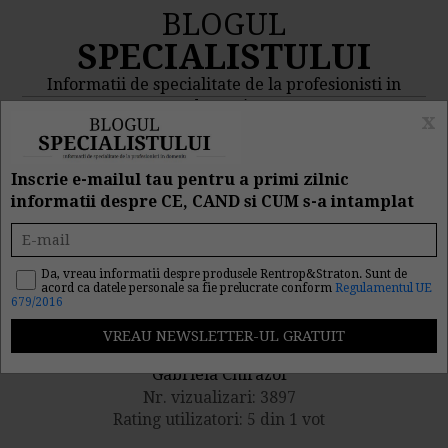
BLOGUL
SPECIALISTULUI
Informatii de specialitate de la profesionisti in
domeniu
x
MENIU
CAUTA
Inscrie e-mailul tau pentru a primi zilnic
informatii despre CE, CAND si CUM s-a intamplat
Concedii medicale si
indemnizatii
Da, vreau informatii despre produsele Rentrop&Straton. Sunt de
acord ca datele personale sa fie prelucrate conform
Regulamentul UE
679/2016
Publicat de catre
Gabriela Chirazof
Nr. vizualizari: 3897
Rating utilizatori: 5 din 1 vot