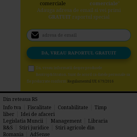
comerciale
"
Adauga adresa de email si vei primi
GRATUIT
raportul special
Da, vreau informatii despre produsele
Rentrop&Straton. Sunt de acord ca datele personale sa
fie prelucrate conform
Regulamentul UE 679/2016
Din reteaua RS
Info tva
Fiscalitate
Contabilitate
Timp
liber
Idei de afaceri
Legislatia Muncii
Management
Libraria
R&S
Stiri juridice
Stiri agricole din
Romania
AdSense