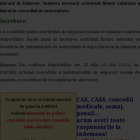
intrarii in faliment. Inaintea incetarii activitatii firmei salariata a
intrat in concediul de maternitate.
Intrebare:
I
n conditiile platii contributiei de asigurari sociale de sanatate confor
dispozitiilor legale pana la incetarea activitatii firmei, salariata va
beneficia de indemnizatia de maternitate si dupa intrarea in faliment a
societatii?
Raspuns: Da, conform dispozitiilor art. 32 alin. (1) din O.U.G. nr.
158/2005 privind concediile si indemnizatiile de asigurari sociale de
sanatate, cu modificarile si completarile ulterioare.
CAS,
CASS,
concedii
Scapati de stres si evitati amenzi
medicale, somaj,
de pana la 4.000 lei
pensii...
Folositi
Manualul de politici
acum aveti toate
contabile si proceduri contabile
raspunsurile la
100% editabile!
indemana!