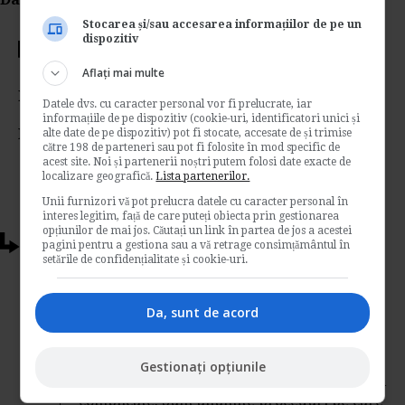
Stocarea și/sau accesarea informațiilor de pe un
dispozitiv
Votati articolul
Aflați mai multe
Rating:
Datele dvs. cu caracter personal vor fi prelucrate, iar
informațiile de pe dispozitiv (cookie-uri, identificatori unici și
Nota:
5
din
1
voturi
alte date de pe dispozitiv) pot fi stocate, accesate de și trimise
către 198 de parteneri sau pot fi folosite în mod specific de
acest site. Noi și partenerii noștri putem folosi date exacte de
localizare geografică.
Lista partenerilor.
Unii furnizori vă pot prelucra datele cu caracter personal în
interes legitim, față de care puteți obiecta prin gestionarea
opțiunilor de mai jos. Căutați un link în partea de jos a acestei
Articole conexe
pagini pentru a gestiona sau a vă retrage consimțământul în
setările de confidențialitate și cookie-uri.
Neindeplinirea obiectivelor de
performanta poate duce la concedierea
Da, sunt de acord
salariatului?
de
Blogul Specialistului
Gestionați opțiunile
Da, este posibil, insa lucrurile sunt putin mai
complicate. Sunt anumite proceduri pe care