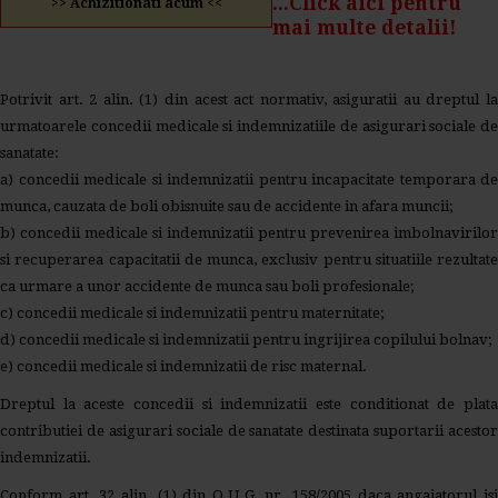
...Click aici pentru
>> Achizitionati acum <<
mai multe detalii!
Potrivit art. 2 alin. (1) din acest act normativ, asiguratii au dreptul la
urmatoarele concedii medicale si indemnizatiile de asigurari sociale de
sanatate:
a) concedii medicale si indemnizatii pentru incapacitate temporara de
munca, cauzata de boli obisnuite sau de accidente in afara muncii;
b) concedii medicale si indemnizatii pentru prevenirea imbolnavirilor
si recuperarea capacitatii de munca, exclusiv pentru situatiile rezultate
ca urmare a unor accidente de munca sau boli profesionale;
c) concedii medicale si indemnizatii pentru maternitate;
d) concedii medicale si indemnizatii pentru ingrijirea copilului bolnav;
e) concedii medicale si indemnizatii de risc maternal.
Dreptul la aceste concedii si indemnizatii este conditionat de plata
contributiei de asigurari sociale de sanatate destinata suportarii acestor
indemnizatii.
Conform art. 32 alin. (1) din O.U.G. nr. 158/2005 daca angajatorul isi