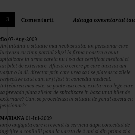
3
Comentarii
Adauga comentariul tau
flo
07-Aug-2009
Am intalnit o situatie mai neobisnuita: un pensionar care
lucreaza cu timp partial 2h/zi la firma noastra a avut
spitalizare in urma careia nu i s-a dat certificat medical ci
un bilet de externare. Afacut o cerere pe care inca nu am
vazut-o la dl. director prin care vrea sa i se plateasca zilele
respective ca si cum ar fi fost in concediu medical.
Intrebarea mea este: se poate asa ceva, exista vreo lege care
sa prevada plata zilelor de spitalizare in baza unui bilet de
externare? Cum se procedeaza in situatii de genul acesta cu
pensionari?
MARIANA
01-Iul-2009
am o angajata care a revenit la serviciu dupa concediul de
ingrijire a copiluili pana la varsta de 2 ani si din prima zi a