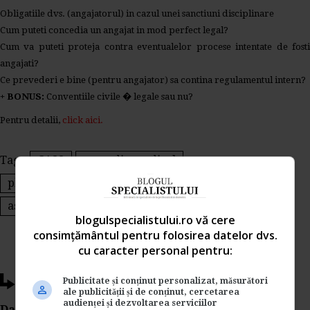
Obligatiile dvs. (angajatorul) in cazul unei sanctiuni disciplinare
Cum puteti concedia un angajat in mod perfect legal?
Cum va puteti proteja contra eventualelor procese intentate de fosti
angajati?
Ce prevederi e bine (pentru angajator) sa contina regulamentul intern?
+ BONUS:
Conventiile civile � legale sau nu?
Pentru detalii,
click aici.
Tags:
CASS
concediu medical
plata concediu medical
indemnizatie
asigurari sociale
maternitate
blogulspecialistului.ro vă cere
consimțământul pentru folosirea datelor dvs.
cu caracter personal pentru:
Ti-a placut acest articol?
Publicitate și conținut personalizat, măsurători
ale publicității și de conținut, cercetarea
audienței și dezvoltarea serviciilor
Da Like, Printeaza sau trimite pe Email!