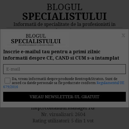
BLOGUL
SPECIALISTULUI
Informatii de specialitate de la profesionisti in
domeniu
x
MENIU
CAUTA
Inscrie e-mailul tau pentru a primi zilnic
informatii despre CE, CAND si CUM s-a intamplat
A fost modificata plata
contributiilor sociale
Da, vreau informatii despre produsele Rentrop&Straton. Sunt de
acord ca datele personale sa fie prelucrate conform
Regulamentul UE
679/2016
Publicat de catre
Http://contabilul.manager.ro/
Nr. vizualizari: 2604
Rating utilizatori: 5 din 1 vot