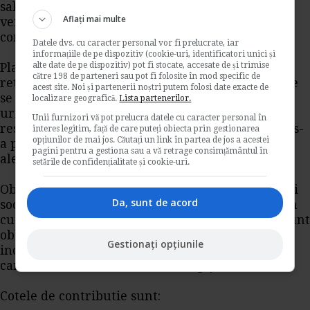
salariu de baza minim brut pe tara, daca acest
Aflați mai multe
venit este singurul asupra caruia se calculeaza
contributia.
Datele dvs. cu caracter personal vor fi prelucrate, iar
informațiile de pe dispozitiv (cookie-uri, identificatori unici și
alte date de pe dispozitiv) pot fi stocate, accesate de și trimise
Platitorii de venituri au obligatia calcularii,
către 198 de parteneri sau pot fi folosite în mod specific de
retinerii si virarii sumelor. Contributiile retinute
acest site. Noi și partenerii noștri putem folosi date exacte de
se vireaza pana la data de 25 inclusiv a lunii
localizare geografică.
Lista partenerilor.
urmatoare celei in care a fost platit venitul,
Unii furnizori vă pot prelucra datele cu caracter personal în
respectiv a lunii urmatoare trimestrului in care s-
interes legitim, față de care puteți obiecta prin gestionarea
opțiunilor de mai jos. Căutați un link în partea de jos a acestei
a platit venitul, in functie de perioada fiscala
pagini pentru a gestiona sau a vă retrage consimțământul în
aleasa de platitorul de venit.
setările de confidențialitate și cookie-uri.
Obligatiile reprezentand contributia de asigurari
Da, sunt de acord
sociale de sanatate calculate, retinute si virate in
cursul anului fiscal de catre platitorii de venit sunt
obligatii finale. Declararea contributiilor sociale
Gestionați opțiunile
individuale se face de catre platitorul de venit,
care in acest caz este asimilat angajatorului.
Cotele de contributie sunt: