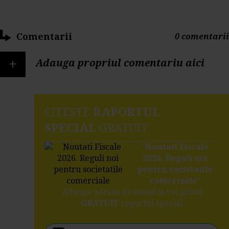
Comentarii
0 comentarii
+
Adauga propriul comentariu aici
CITESTE
RAPORTUL
SPECIAL
GRATUIT
"
Noutati Fiscale
2026. Reguli noi
pentru societatile
comerciale
"
Adauga adresa de email si vei primi
GRATUIT
raportul special