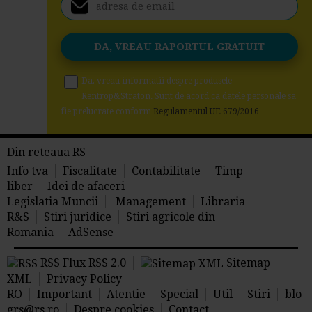
Da, vreau informatii despre produsele
Rentrop&Straton. Sunt de acord ca datele personale sa
fie prelucrate conform
Regulamentul UE 679/2016
Din reteaua RS
Info tva
Fiscalitate
Contabilitate
Timp
liber
Idei de afaceri
Legislatia Muncii
Management
Libraria
R&S
Stiri juridice
Stiri agricole din
Romania
AdSense
RSS Flux RSS 2.0
Sitemap
XML
Privacy Policy
RO
Important
Atentie
Special
Util
Stiri
blo
grs@rs.ro
Despre cookies
Contact