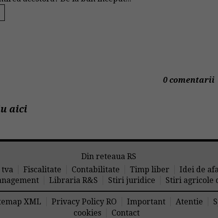
0 comentarii
u aici
Din reteaua RS
 tva
Fiscalitate
Contabilitate
Timp liber
Idei de af
nagement
Libraria R&S
Stiri juridice
Stiri agricole
temap XML
Privacy Policy RO
Important
Atentie
S
cookies
Contact