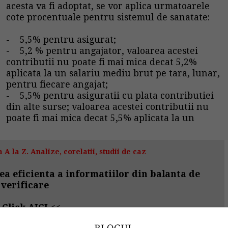
acesta va fi adoptat, se vor aplica urmatoarele
cote procentuale pentru sistemul de sanatate:
- 5,5% pentru asigurat;
- 5,2 % pentru angajator, valoarea acestei
contributii nu poate fi mai mica decat 5,2%
aplicata la un salariu mediu brut pe tara, lunar,
pentru fiecare angajat;
- 5,5% pentru asiguratii cu plata contributiei
din alte surse; valoarea acestei contributii nu
poate fi mai mica decat 5,5% aplicata la un
 A la Z. Analize, corelatii, studii de caz
ea eficienta a informatiilor din balanta de
verificare
>
Click AICI
<<