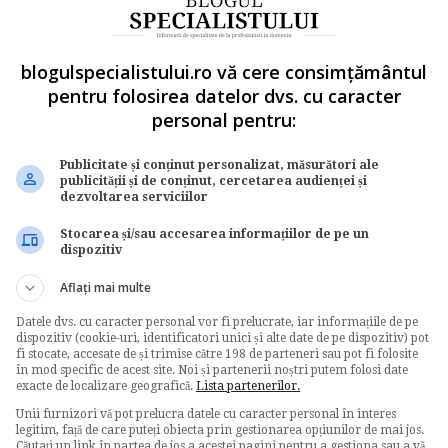
ar.
 va tine cont de salariul mediu brut pe tara in
blogulspecialistului.ro vă cere consimțământul
it prin contractul de munca. In consecinta,
pentru folosirea datelor dvs. cu caracter
i de trei ori mai mari la sanatate decat platesc
personal pentru:
rut.
Publicitate și conținut personalizat, măsurători ale
 isi platesc contributia la sanatate din alte surse
publicității și de conținut, cercetarea audienței și
 ii vizeaza pe acestia nu poate fi mai mica decat
dezvoltarea serviciilor
aza minim brut pe tara (700 de lei, in 2012), lunar.
Stocarea și/sau accesarea informațiilor de pe un
dispozitiv
ate
salariu mediu
asigurati
Aflați mai multe
Datele dvs. cu caracter personal vor fi prelucrate, iar informațiile de pe
dispozitiv (cookie-uri, identificatori unici și alte date de pe dispozitiv) pot
fi stocate, accesate de și trimise către 198 de parteneri sau pot fi folosite
în mod specific de acest site. Noi și partenerii noștri putem folosi date
exacte de localizare geografică.
Lista partenerilor.
Votati articolul
Unii furnizori vă pot prelucra datele cu caracter personal în interes
legitim, față de care puteți obiecta prin gestionarea opțiunilor de mai jos.
Căutați un link în partea de jos a acestei pagini pentru a gestiona sau a vă