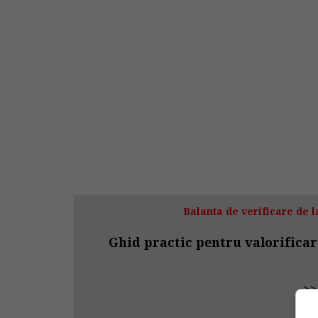
Balanta de verificare de la
Ghid practic pentru valorificar
>