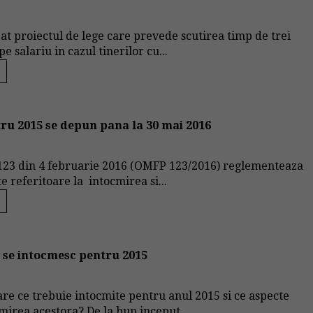
bat proiectul de lege care prevede scutirea timp de trei
e salariu in cazul tinerilor cu...
tru 2015 se depun pana la 30 mai 2016
23 din 4 februarie 2016 (OMFP 123/2016) reglementeaza
 referitoare la intocmirea si...
e se intocmesc pentru 2015
iare ce trebuie intocmite pentru anul 2015 si ce aspecte
mirea acestora? De la bun inceput...