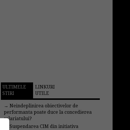
ULTIMELE
LINKURI
STIRI
UTILE
→
Neindeplinirea obiectivelor de
performanta poate duce la concedierea
salariatului?
→
Suspendarea CIM din initiativa