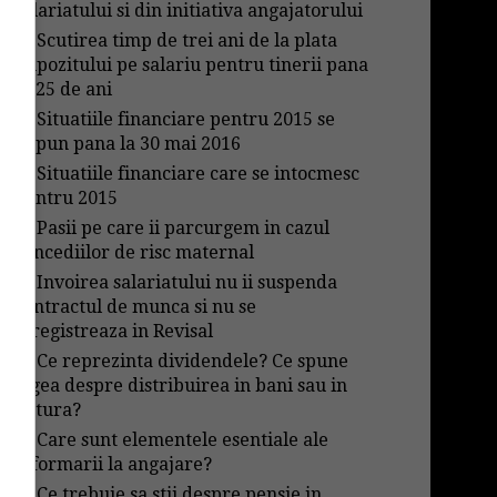
salariatului si din initiativa angajatorului
→
Scutirea timp de trei ani de la plata
impozitului pe salariu pentru tinerii pana
in 25 de ani
→
Situatiile financiare pentru 2015 se
depun pana la 30 mai 2016
→
Situatiile financiare care se intocmesc
pentru 2015
→
Pasii pe care ii parcurgem in cazul
concediilor de risc maternal
→
Invoirea salariatului nu ii suspenda
contractul de munca si nu se
inregistreaza in Revisal
→
Ce reprezinta dividendele? Ce spune
legea despre distribuirea in bani sau in
natura?
→
Care sunt elementele esentiale ale
informarii la angajare?
→
Ce trebuie sa stii despre pensie in