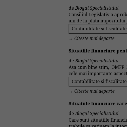
de
Blogul Specialistului
Consiliul Legislativ a apro
ani de la plata impozitului p
Contabilitate si fiscalitate
→
Citeste mai departe
Situatiile financiare pen
de
Blogul Specialistului
Asa cum bine stim, OMFP 1
cele mai importante aspecte
Contabilitate si fiscalitate
→
Citeste mai departe
Situatiile financiare car
de
Blogul Specialistului
Care sunt situatiile financ
trebuie sa retinem la intoc