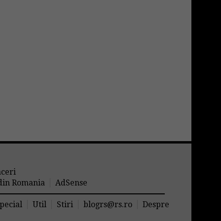
aceri
 din Romania
AdSense
pecial
Util
Stiri
blogrs@rs.ro
Despre