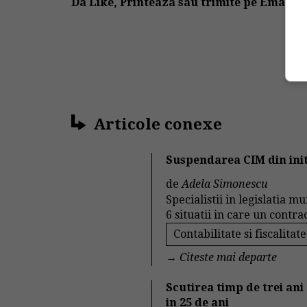
Da Like, Printeaza sau trimite pe Email!
Articole conexe
Suspendarea CIM din initi
de
Adela Simonescu
Specialistii in legislatia m
6 situatii in care un contra
Contabilitate si fiscalitate
→
Citeste mai departe
Scutirea timp de trei ani
in 25 de ani